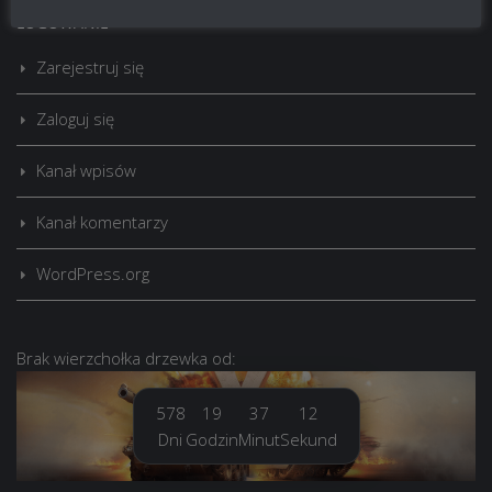
LOGOWANIE
Zarejestruj się
Zaloguj się
Kanał wpisów
Kanał komentarzy
WordPress.org
Brak
wierzchołka drzewka
od:
578
19
37
12
Dni
Godzin
Minut
Sekund