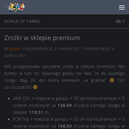
Skip to content
WORLD OF TANKS
5
Zniżki w sklepie premium
BY
BIN4R
· PUBLISHED
08:28, 31 MARCA 2017
· UPDATED
08:33, 31
MARCA 2017
WG przygotowało specjalne zniżki w sklepie premium. Nie
byłoby w tym nic dziwnego gdyby nie fakt, że do każdego
czołgu dają 30 dni konta premium „w gratisie”
Cóż
za szczodrość
AMX CDC + miejsce w garażu + 30 dni konta premium + 5
rezerw osobistych za
126,69
zł (cena samego czołgu w
sklepie:
119,51
zł),
FCM 50t + miejsce w garażu + 30 dni konta premium + 5
rezerw osobistych za
168,93
zł (cena samego czołgu w