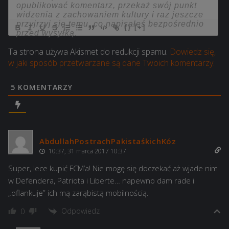
{}
[+]
Ta strona używa Akismet do redukcji spamu.
Dowiedz się,
w jaki sposób przetwarzane są dane Twoich komentarzy.
5
KOMENTARZY
AbdullahPostrachPakistaśkichKóz
10:37, 31 marca 2017 10:37
Super, lece kupić FCM’a! Nie mogę się doczekać aż wjade nim
w Defendera, Patriota i Liberte… napewno dam rade i
„oflankuje” ich mą zarąbistą mobilnością.
Odpowiedz
0