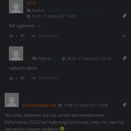
GTX
Reply to
AbdullahPostrachPakistaśkichKóz
16:20, 31 marca 2017 16:20
Nie ogarniam .. :/
Odpowiedz
0
...
Reply to
GTX
20:29, 31 marca 2017 20:29
sarkazm idioto
Odpowiedz
0
wielorybwacek
10:08, 31 marca 2017 10:08
No Lorka zapewne tuż-tuż, przed wprowadzeniem
Defendera i 252U też była mega promocja, żeby nie zapchać
serwerów nowym czołgiem