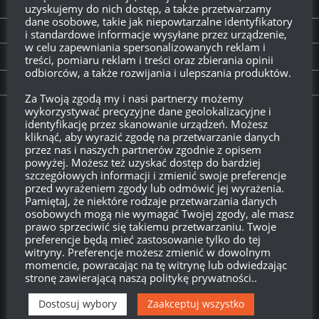
uzyskujemy do nich dostęp, a także przetwarzamy
NEXT STORY
dane osobowe, takie jak niepowtarzalne identyfikatory
Chrysler K Grand Finals
i standardowe informacje wysyłane przez urządzenie,
w celu zapewniania spersonalizowanych reklam i
treści, pomiaru reklam i treści oraz zbierania opinii
PREVIOUS STORY
odbiorców, a także rozwijania i ulepszania produktów.
Czołgi Sci-fi w World of Tanks
Za Twoją zgodą my i nasi partnerzy możemy
wykorzystywać precyzyjne dane geolokalizacyjne i
Twitch.tv - Zurugula
identyfikację przez skanowanie urządzeń. Możesz
kliknąć, aby wyrazić zgodę na przetwarzanie danych
przez nas i naszych partnerów zgodnie z opisem
powyżej. Możesz też uzyskać dostęp do bardziej
szczegółowych informacji i zmienić swoje preferencje
przed wyrażeniem zgody lub odmówić jej wyrażenia.
Pamiętaj, że niektóre rodzaje przetwarzania danych
osobowych mogą nie wymagać Twojej zgody, ale masz
prawo sprzeciwić się takiemu przetwarzaniu. Twoje
preferencje będą mieć zastosowanie tylko do tej
witryny. Preferencje możesz zmienić w dowolnym
momencie, powracając na tę witrynę lub odwiedzając
stronę zawierającą naszą politykę prywatności..
Szukaj:
Dostosuj wybory
Zaakceptuj wszystko