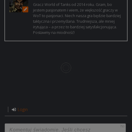
Gracz World of Tanks od 2014 roku. Gram, bo
jestem pasjonatem i wiem, że większość graczy w
WoT to pasjonaci. Niech nasza gra będzie bardziej
taktyczna i przemyślana. Trudniejsza, ale mniej
irytująca – a przez to bardziej satysfakcjonująca.
Postawmy na miodność!
Login
750