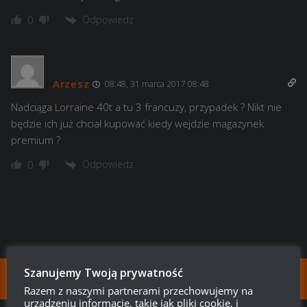
Odpowiedz
0
Arzesz
08:48, 31 marca 2017 08:48
Nadciąga Lorraine 40t a tu 3 francuzy, przypadek ? Nikt nie
będzie ich już chciał kupować kiedy wejdzie magazynek
premium ?
Odpowiedz
0
Szanujemy Twoją prywatność
FOLLOW:
Razem z naszymi partnerami przechowujemy na
urządzeniu informacje, takie jak pliki cookie, i