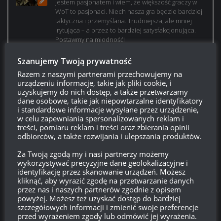
jestem pasjonatem i wiem, że większość graczy w
WoT to pasjonaci. Niech nasza gra będzie bardziej
taktyczna i przemyślana. Trudniejsza, ale mniej
irytująca – a przez to bardziej satysfakcjonująca.
Postawmy na miodność!
Szanujemy Twoją prywatność
Razem z naszymi partnerami przechowujemy na
urządzeniu informacje, takie jak pliki cookie, i
uzyskujemy do nich dostęp, a także przetwarzamy
dane osobowe, takie jak niepowtarzalne identyfikatory
i standardowe informacje wysyłane przez urządzenie,
w celu zapewniania spersonalizowanych reklam i
treści, pomiaru reklam i treści oraz zbierania opinii
odbiorców, a także rozwijania i ulepszania produktów.
Za Twoją zgodą my i nasi partnerzy możemy
wykorzystywać precyzyjne dane geolokalizacyjne i
Login
identyfikację przez skanowanie urządzeń. Możesz
kliknąć, aby wyrazić zgodę na przetwarzanie danych
przez nas i naszych partnerów zgodnie z opisem
powyżej. Możesz też uzyskać dostęp do bardziej
750
szczegółowych informacji i zmienić swoje preferencje
przed wyrażeniem zgody lub odmówić jej wyrażenia.