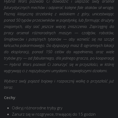
Hybrid Wars pozwala Ci dowodzić i ulepszać swój arsenał
futurystycznych mechów i odpierać kolejne fale ataków sił wroga.
Poznaj klasyczną strzelankę z widokiem z góry, unicestwiając
ponad 50 typów przeciwników w pojedynkę, lub formując drużyny
znajomych, aby siać jeszcze więcej zniszczenia. Zaprzęgnij do
pracy arsenał różnorodnych maszyn — czołgów, robotów,
śmigłowców i potężnych tytanów — aby wznieść się na szczyt
łańcucha pokarmowego. Do dyspozycji masz 8 ogromnych lokacji
do eksploracji, ponad 150 celów do wypełnienia, oraz wiele
trybów gry — od fabularnego, dla jednego gracza, po kooperację
— Hybrid Wars pozwoli Ci zanurzyć się w przyszłości, w której
wygrywają ci z najszybszymi umysłami i największymi działami.
Wybierz swój pojazd bojowy i rozpocznij walkę o przyszłość już
teraz.
Cechy
:
Odkryj różnorodne tryby gry
Zanurz się w rozgrywce, trwającej do 15 godzin