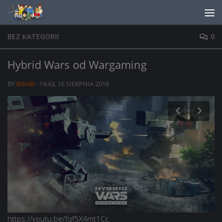
Skip to content
BEZ KATEGORII
0
Hybrid Wars od Wargaming
BY
BIN4R
·
14:43, 16 SIERPNIA 2016
https://youtu.be/fqf5X4mt1Cc