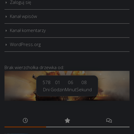
Zaloguj się
Kanał wpisów
Kanał komentarzy
WordPress.org
Brak
wierzchołka drzewka
od:
578
01
06
09
Dni
Godzin
Minut
Sekund