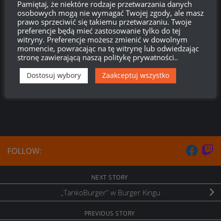
Pamiętaj, że niektóre rodzaje przetwarzania danych
osobowych mogą nie wymagać Twojej zgody, ale masz
{}
[+]
prawo sprzeciwić się takiemu przetwarzaniu. Twoje
preferencje będą mieć zastosowanie tylko do tej
Ta strona używa Akismet do redukcji spamu.
Dowiedz się,
witryny. Preferencje możesz zmienić w dowolnym
w jaki sposób przetwarzane są dane Twoich komentarzy.
momencie, powracając na tę witrynę lub odwiedzając
stronę zawierającą naszą politykę prywatności..
0
KOMENTARZY
Dostosuj wybory
Zaakceptuj wszystko
FOLLOW:
NEXT STORY
„TankoBurger” w Burger Kingu
PREVIOUS STORY