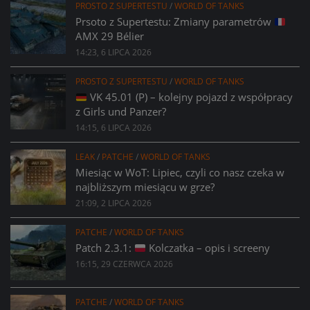
PROSTO Z SUPERTESTU
/
WORLD OF TANKS
Prsoto z Supertestu: Zmiany parametrów
AMX 29 Bélier
14:23, 6 LIPCA 2026
PROSTO Z SUPERTESTU
/
WORLD OF TANKS
VK 45.01 (P) – kolejny pojazd z współpracy
z Girls und Panzer?
14:15, 6 LIPCA 2026
LEAK
/
PATCHE
/
WORLD OF TANKS
Miesiąc w WoT: Lipiec, czyli co nasz czeka w
najbliższym miesiącu w grze?
21:09, 2 LIPCA 2026
PATCHE
/
WORLD OF TANKS
Patch 2.3.1:
Kolczatka – opis i screeny
16:15, 29 CZERWCA 2026
PATCHE
/
WORLD OF TANKS