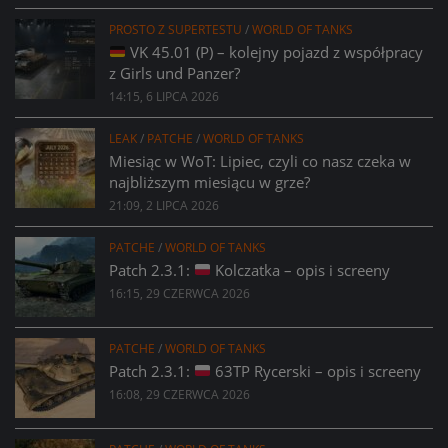
PROSTO Z SUPERTESTU
/
WORLD OF TANKS
VK 45.01 (P) – kolejny pojazd z współpracy
z Girls und Panzer?
14:15, 6 LIPCA 2026
LEAK
/
PATCHE
/
WORLD OF TANKS
Miesiąc w WoT: Lipiec, czyli co nasz czeka w
najbliższym miesiącu w grze?
21:09, 2 LIPCA 2026
PATCHE
/
WORLD OF TANKS
Patch 2.3.1:
Kolczatka – opis i screeny
16:15, 29 CZERWCA 2026
PATCHE
/
WORLD OF TANKS
Patch 2.3.1:
63TP Rycerski – opis i screeny
16:08, 29 CZERWCA 2026