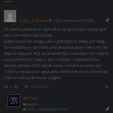
Precz z Artom
16:35, 15 sierpnia 2016 16:35
no pewnie jakoś teraz zbyt celne są i grę psujom nawet grać
się z nimi nieda najczensciej
jeden szczał i po czołgu i jak tu grać jeszcze zabija pół załogi i
pół modułów ja i tak robię uniki jak pokazujecie i tak to nic nie
daje bo artą jest zbyt op ja nawet tyle uszkodzeń nie robię ile
ona powinno być maks 2 arty na bitwę i uszkodzenia na
minute zamiast 2000 tak jak medy i cienżkie powinno być
1000 na minute plus ogłuszanie wtedy było by to uczciwe bo
i tak nie walczą jak reszta czołgów
Odpowiedz
0
McThar
Reply to
Precz z Artom
19:31, 15 sierpnia 2016 19:31