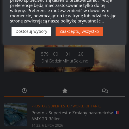
Kanał komentarzy
preferencje będą mieć zastosowanie tylko do tej
witryny. Preferencje możesz zmienić w dowolnym
momencie, powracając na tę witrynę lub odwiedzając
WordPress.org
stronę zawierającą naszą politykę prywatności..
Dostosuj wybory
Zaakceptuj wszystko
Brak
wierzchołka drzewka
od:
579
00
01
21
Dni
Godzin
Minut
Sekund
PROSTO Z SUPERTESTU
/
WORLD OF TANKS
Prsoto z Supertestu: Zmiany parametrów
AMX 29 Bélier
14:23, 6 LIPCA 2026