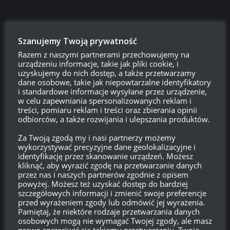
Szanujemy Twoją prywatność
Razem z naszymi partnerami przechowujemy na
urządzeniu informacje, takie jak pliki cookie, i
uzyskujemy do nich dostęp, a także przetwarzamy
dane osobowe, takie jak niepowtarzalne identyfikatory
i standardowe informacje wysyłane przez urządzenie,
w celu zapewniania spersonalizowanych reklam i
Szukaj:
treści, pomiaru reklam i treści oraz zbierania opinii
odbiorców, a także rozwijania i ulepszania produktów.
Za Twoją zgodą my i nasi partnerzy możemy
LOGOWANIE
wykorzystywać precyzyjne dane geolokalizacyjne i
identyfikację przez skanowanie urządzeń. Możesz
Zarejestruj się
kliknąć, aby wyrazić zgodę na przetwarzanie danych
przez nas i naszych partnerów zgodnie z opisem
powyżej. Możesz też uzyskać dostęp do bardziej
Zaloguj się
szczegółowych informacji i zmienić swoje preferencje
przed wyrażeniem zgody lub odmówić jej wyrażenia.
Pamiętaj, że niektóre rodzaje przetwarzania danych
Kanał wpisów
osobowych mogą nie wymagać Twojej zgody, ale masz
prawo sprzeciwić się takiemu przetwarzaniu. Twoje