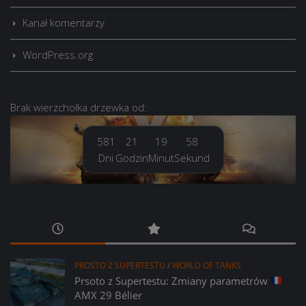
Kanał komentarzy
WordPress.org
Brak
wierzchołka drzewka
od:
581
21
19
59
Dni
Godzin
Minut
Sekund
PROSTO Z SUPERTESTU
/
WORLD OF TANKS
Prsoto z Supertestu: Zmiany parametrów
AMX 29 Bélier