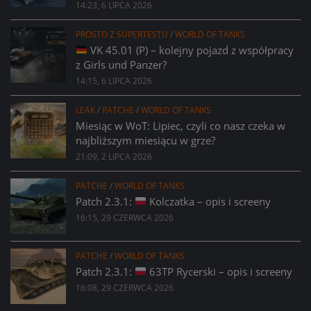
14:23, 6 LIPCA 2026
PROSTO Z SUPERTESTU
/
WORLD OF TANKS
VK 45.01 (P) – kolejny pojazd z współpracy
z Girls und Panzer?
14:15, 6 LIPCA 2026
LEAK
/
PATCHE
/
WORLD OF TANKS
Miesiąc w WoT: Lipiec, czyli co nasz czeka w
najbliższym miesiącu w grze?
21:09, 2 LIPCA 2026
PATCHE
/
WORLD OF TANKS
Patch 2.3.1:
Kolczatka – opis i screeny
16:15, 29 CZERWCA 2026
PATCHE
/
WORLD OF TANKS
Patch 2.3.1:
63TP Rycerski – opis i screeny
16:08, 29 CZERWCA 2026