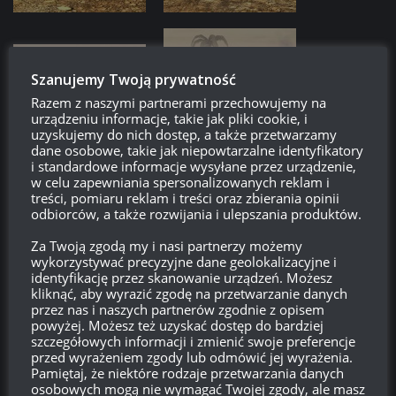
Szanujemy Twoją prywatność
Razem z naszymi partnerami przechowujemy na
urządzeniu informacje, takie jak pliki cookie, i
uzyskujemy do nich dostęp, a także przetwarzamy
dane osobowe, takie jak niepowtarzalne identyfikatory
i standardowe informacje wysyłane przez urządzenie,
w celu zapewniania spersonalizowanych reklam i
treści, pomiaru reklam i treści oraz zbierania opinii
odbiorców, a także rozwijania i ulepszania produktów.
Za Twoją zgodą my i nasi partnerzy możemy
wykorzystywać precyzyjne dane geolokalizacyjne i
identyfikację przez skanowanie urządzeń. Możesz
Bin4r
kliknąć, aby wyrazić zgodę na przetwarzanie danych
Gracz World of Tanks od 2014 roku. Gram, bo
przez nas i naszych partnerów zgodnie z opisem
jestem pasjonatem i wiem, że większość graczy w
powyżej. Możesz też uzyskać dostęp do bardziej
WoT to pasjonaci. Niech nasza gra będzie bardziej
szczegółowych informacji i zmienić swoje preferencje
przed wyrażeniem zgody lub odmówić jej wyrażenia.
taktyczna i przemyślana. Trudniejsza, ale mniej
Pamiętaj, że niektóre rodzaje przetwarzania danych
irytująca – a przez to bardziej satysfakcjonująca.
osobowych mogą nie wymagać Twojej zgody, ale masz
Postawmy na miodność!