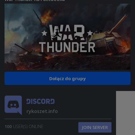
War Thunder na Facebooku
Dołącz do grupy
rykoszet.info
100
USER(S) ONLINE
JOIN SERVER