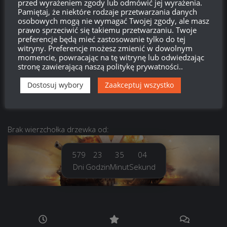
przed wyrażeniem zgody lub odmówić jej wyrażenia.
Pamiętaj, że niektóre rodzaje przetwarzania danych
Zaloguj się
osobowych mogą nie wymagać Twojej zgody, ale masz
prawo sprzeciwić się takiemu przetwarzaniu. Twoje
preferencje będą mieć zastosowanie tylko do tej
Kanał wpisów
witryny. Preferencje możesz zmienić w dowolnym
momencie, powracając na tę witrynę lub odwiedzając
stronę zawierającą naszą politykę prywatności..
Kanał komentarzy
Dostosuj wybory
Zaakceptuj wszystko
WordPress.org
Brak
wierzchołka drzewka
od:
579
23
35
05
Dni
Godzin
Minut
Sekund