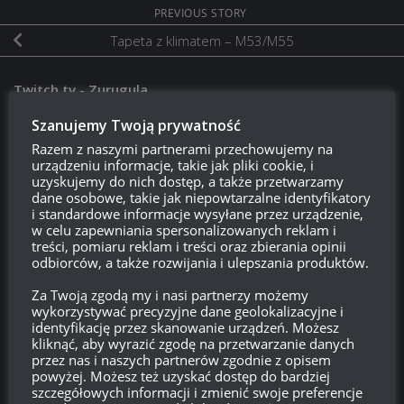
PREVIOUS STORY
Tapeta z klimatem – M53/M55
Twitch.tv - Zurugula
Szanujemy Twoją prywatność
Razem z naszymi partnerami przechowujemy na
urządzeniu informacje, takie jak pliki cookie, i
uzyskujemy do nich dostęp, a także przetwarzamy
dane osobowe, takie jak niepowtarzalne identyfikatory
i standardowe informacje wysyłane przez urządzenie,
w celu zapewniania spersonalizowanych reklam i
treści, pomiaru reklam i treści oraz zbierania opinii
odbiorców, a także rozwijania i ulepszania produktów.
Szukaj:
Za Twoją zgodą my i nasi partnerzy możemy
wykorzystywać precyzyjne dane geolokalizacyjne i
identyfikację przez skanowanie urządzeń. Możesz
kliknąć, aby wyrazić zgodę na przetwarzanie danych
LOGOWANIE
przez nas i naszych partnerów zgodnie z opisem
powyżej. Możesz też uzyskać dostęp do bardziej
szczegółowych informacji i zmienić swoje preferencje
Zarejestruj się