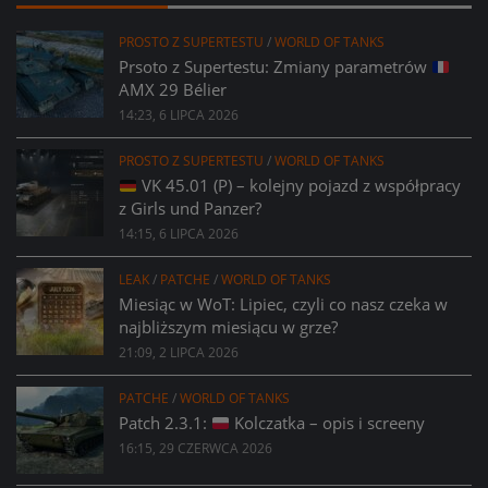
PROSTO Z SUPERTESTU
/
WORLD OF TANKS
Prsoto z Supertestu: Zmiany parametrów
AMX 29 Bélier
14:23, 6 LIPCA 2026
PROSTO Z SUPERTESTU
/
WORLD OF TANKS
VK 45.01 (P) – kolejny pojazd z współpracy
z Girls und Panzer?
14:15, 6 LIPCA 2026
LEAK
/
PATCHE
/
WORLD OF TANKS
Miesiąc w WoT: Lipiec, czyli co nasz czeka w
najbliższym miesiącu w grze?
21:09, 2 LIPCA 2026
PATCHE
/
WORLD OF TANKS
Patch 2.3.1:
Kolczatka – opis i screeny
16:15, 29 CZERWCA 2026