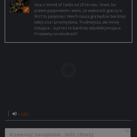
Gracz World of Tanks od 2014 roku. Gram, bo
jestem pasjonatem i wiem, że większość graczy w
WoT to pasjonaci. Niech nasza gra będzie bardziej
taktyczna i przemyślana. Trudniejsza, ale mniej
irytująca – a przez to bardziej satysfakcjonująca.
Postawmy na miodność!
Login
750