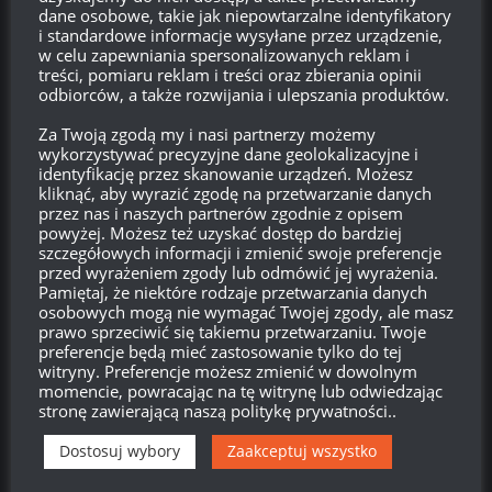
dane osobowe, takie jak niepowtarzalne identyfikatory
Zarejestruj się
i standardowe informacje wysyłane przez urządzenie,
w celu zapewniania spersonalizowanych reklam i
treści, pomiaru reklam i treści oraz zbierania opinii
Zaloguj się
odbiorców, a także rozwijania i ulepszania produktów.
Za Twoją zgodą my i nasi partnerzy możemy
Kanał wpisów
wykorzystywać precyzyjne dane geolokalizacyjne i
identyfikację przez skanowanie urządzeń. Możesz
Kanał komentarzy
kliknąć, aby wyrazić zgodę na przetwarzanie danych
przez nas i naszych partnerów zgodnie z opisem
powyżej. Możesz też uzyskać dostęp do bardziej
WordPress.org
szczegółowych informacji i zmienić swoje preferencje
przed wyrażeniem zgody lub odmówić jej wyrażenia.
Pamiętaj, że niektóre rodzaje przetwarzania danych
osobowych mogą nie wymagać Twojej zgody, ale masz
Brak
wierzchołka drzewka
od:
prawo sprzeciwić się takiemu przetwarzaniu. Twoje
preferencje będą mieć zastosowanie tylko do tej
witryny. Preferencje możesz zmienić w dowolnym
578
11
59
54
momencie, powracając na tę witrynę lub odwiedzając
Dni
Godzin
Minut
Sekund
stronę zawierającą naszą politykę prywatności..
Dostosuj wybory
Zaakceptuj wszystko