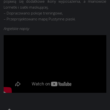
pojawią się dodatkowe ikony wyposażenia, a mianowicie
Lornetki i siatki maskującej,
– Dopracowano pokoje treningowe,
– Przeprojektowano mapę Pustynne piaski.
Angielskie napisy