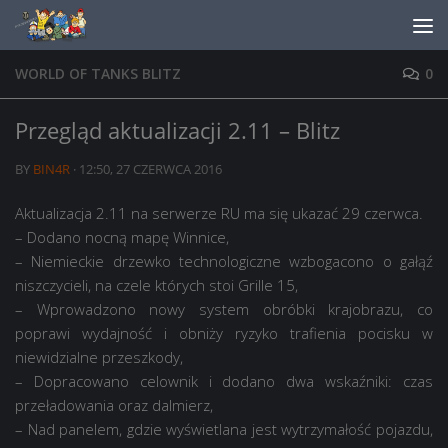
Skip to content
WORLD OF TANKS BLITZ
0
Przegląd aktualizacji 2.11 – Blitz
BY
BIN4R
·
12:50, 27 CZERWCA 2016
Aktualizacja 2.11 na serwerze RU ma się ukazać 29 czerwca.
– Dodano nocną mapę Winnice,
– Niemieckie drzewko technologiczne wzbogacono o gałąź
niszczycieli, na czele których stoi Grille 15,
– Wprowadzono nowy system obróbki krajobrazu, co
poprawi wydajność i obniży ryzyko trafienia pocisku w
niewidzialne przeszkody,
– Dopracowano celownik i dodano dwa wskaźniki: czas
przeładowania oraz dalmierz,
– Nad panelem, gdzie wyświetlana jest wytrzymałość pojazdu,