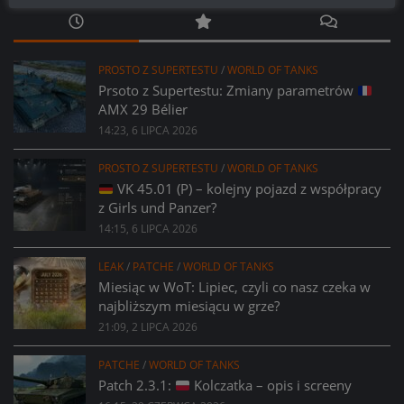
PROSTO Z SUPERTESTU
/
WORLD OF TANKS
Prsoto z Supertestu: Zmiany parametrów
AMX 29 Bélier
14:23, 6 LIPCA 2026
PROSTO Z SUPERTESTU
/
WORLD OF TANKS
VK 45.01 (P) – kolejny pojazd z współpracy
z Girls und Panzer?
14:15, 6 LIPCA 2026
LEAK
/
PATCHE
/
WORLD OF TANKS
Miesiąc w WoT: Lipiec, czyli co nasz czeka w
najbliższym miesiącu w grze?
21:09, 2 LIPCA 2026
PATCHE
/
WORLD OF TANKS
Patch 2.3.1:
Kolczatka – opis i screeny