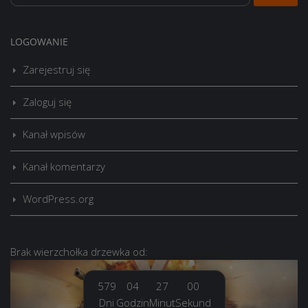
LOGOWANIE
Zarejestruj się
Zaloguj się
Kanał wpisów
Kanał komentarzy
WordPress.org
Brak
wierzchołka drzewka
od:
579
04
27
01
Dni
Godzin
Minut
Sekund