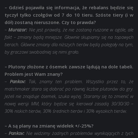
– Gdzieś pojawiła się informacja, że rebalans będzie się
tyczył tylko czołgów od 7 do 10 tieru. Szóste tiery (i w
dół) zostaną nieruszone. Czy to prawda?
–
Murazor:
Nie jest prawdą, że nie zostaną ruszone w ogóle, ale
fakt – zmiany będą mniejsze. Głownie skupiamy się na topowych
tierach. Główne zmiany dla niższych tierów będą polegały na tym,
by graczowi swobodniej się nimi grało.
– Plutony złożone z ósemek zawsze lądują na dole tabeli.
Problem jest Wam znany?
–
Pankov:
Tak, znamy ten problem. Wszystko przez to, że
matchmaker stara się dobrać po równej liczbie plutonów do gry.
Jeżeli nie znajduje ósemek, szuka wyżej. Staramy się to zmienić w
nowej wersji MM, który będzie się kierował zasadą 30/30/30 –
30% niskich tierów, 30% średnich tierów i 30% wysokich tierów.
– A są plany na zmianę widełek +/-25%?
–
Pankov:
Nie widzimy żadnych problemów wynikających z tych