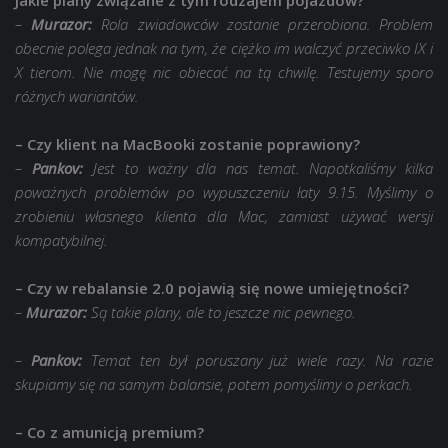
–
Murazor:
Rola zwiadowców zostanie przerobiona. Problem
obecnie polega jednak na tym, że ciężko im walczyć przeciwko IX i
X tierom. Nie mogę nic obiecać na tą chwilę. Testujemy sporo
różnych wariantów.
– Czy klient na MacBooki zostanie poprawiony?
–
Pankov:
Jest to ważny dla nas temat. Napotkaliśmy kilka
poważnych problemów po wypuszczeniu łaty 9.15. Myślimy o
zrobieniu własnego klienta dla Mac, zamiast używać wersji
kompatybilnej.
– Czy w rebalansie 2.0 pojawią się nowe umiejętności?
–
Murazor:
Są takie plany, ale to jeszcze nic pewnego.
–
Pankov:
Temat ten był poruszany już wiele razy. Na razie
skupiamy się na samym balansie, potem pomyślimy o perkach.
– Co z amunicją premium?