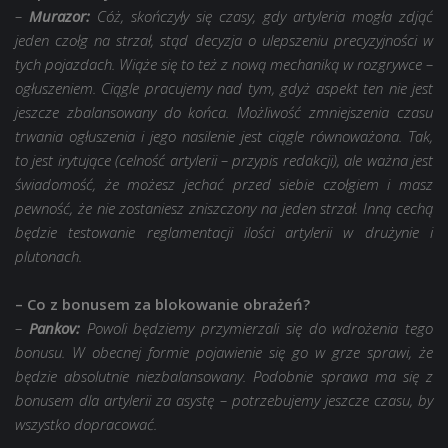
–
Murazor:
Cóż, skończyły się czasy, gdy artyleria mogła zdjąć
jeden czołg na strzał, stąd decyzja o ulepszeniu precyzyjności w
tych pojazdach. Wiąże się to też z nową mechaniką w rozgrywce –
ogłuszeniem. Ciągle pracujemy nad tym, gdyż aspekt ten nie jest
jeszcze zbalansowany do końca. Możliwość zmniejszenia czasu
trwania ogłuszenia i jego nasilenie jest ciągle równoważona. Tak,
to jest irytujące (celność artylerii – przypis redakcji), ale ważna jest
świadomość, że możesz jechać przed siebie czołgiem i masz
pewność, że nie zostaniesz zniszczony na jeden strzał. Inną cechą
będzie testowanie reglamentacji ilości artylerii w drużynie i
plutonach.
– Co z bonusem za blokowanie obrażeń?
–
Pankov:
Powoli będziemy przymierzali się do wdrożenia tego
bonusu. W obecnej formie pojawienie się go w grze sprawi, że
będzie absolutnie niezbalansowany. Podobnie sprawa ma się z
bonusem dla artylerii za asystę – potrzebujemy jeszcze czasu, by
wszystko dopracować.