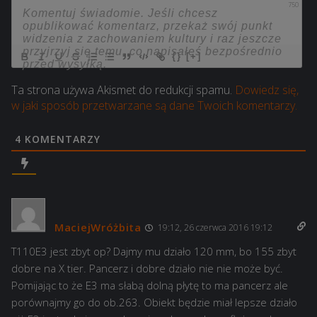
750
{}
[+]
Ta strona używa Akismet do redukcji spamu.
Dowiedz się,
w jaki sposób przetwarzane są dane Twoich komentarzy.
4
KOMENTARZY
MaciejWróżbita
19:12, 26 czerwca 2016 19:12
T110E3 jest zbyt op? Dajmy mu działo 120 mm, bo 155 zbyt
dobre na X tier. Pancerz i dobre działo nie nie może być.
Pomijając to że E3 ma słabą dolną płytę to ma pancerz ale
porównajmy go do ob.263. Obiekt będzie miał lepsze działo