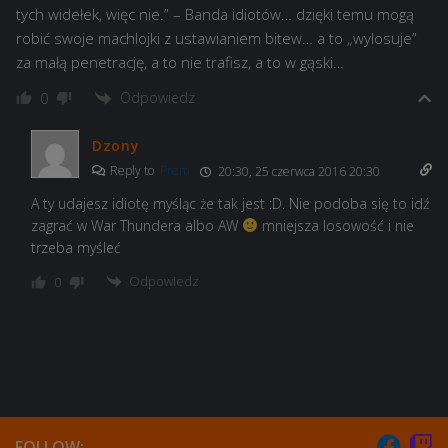
tych widełek, więc nie.” – Banda idiotów… dzięki temu mogą
robić swoje machlojki z ustawianiem bitew… a to „wylosuje”
za małą penetrację, a to nie trafisz, a to w gąski…
Odpowiedz
0
Dzony
Reply to
Prem
20:30, 25 czerwca 2016 20:30
A ty udajesz idiotę myśląc że tak jest :D. Nie podoba się to idź
zagrać w War Thundera albo AW
mniejsza losowość i nie
trzeba myśleć
Odpowiedz
0
FOLLOW: