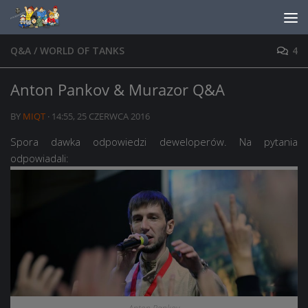
Skip to content
Q&A
/
WORLD OF TANKS
4
Anton Pankov & Murazor Q&A
BY
MIQT
·
14:55, 25 CZERWCA 2016
Spora dawka odpowiedzi deweloperów. Na pytania
odpowiadali: