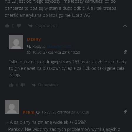
niż E3 jest od niego szybszy i ma lepszy kamuflaż, co do
pancerza to oba są w stanie dużo odbić. Ale i tak trzeba
znerfić amerykana bo ktoś go nie lubi z WG
Odpowiedz
0
Dzony
Reply to
MaciejWróżbita
10:50, 27 czerwca 2016 10:50
Tylko patrz na to z drugiej strony 263 teraz jak zbierze od arty
to ginie nawet na piaskownicy łapie za 1.2k od tak i ginie cała
załoga
Odpowiedz
0
Prem
16:28, 25 czerwca 2016 16:28
„– A są plany na zmianę widełek +/-25%?
– Pankov: Nie widzimy żadnych problemów wynikających z