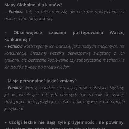
Mapy Globalnej dla klanów?
–
Pankov:
Tak, są takie pomysły, ale na razie priorytetem jest
balans trybu bitwy losowej.
– Obserwujecie czasami postępowania Waszej
konkurencji?
–
Pankov:
Postrzegamy ich bardziej jako naszych znajomych, niż
konkurencję. Śledzimy wszelką deweloperkę związaną z ich
tytułami, ale bezczelne kopiowanie czy zapożyczanie mechaniki z
ich tytułów byłoby po prostu nie fair.
– Misje personalne? Jakieś zmiany?
–
Pankov:
Wiemy, że ludzie chcą więcej misji osobistych. Myślimy,
jak je uatrakcyjnić od tych obecnych (nie planuje się usunąć
dostępnych do tej pory) i jak zrobić to tak, aby więcej osób mogło
je wykonać.
– Czołgi lekkie nie dają tyle przyjemności, ile powinny.
Jakie plany związane z tym rodzajem pojazdów?