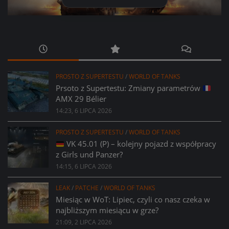
PROSTO Z SUPERTESTU
/
WORLD OF TANKS
Prsoto z Supertestu: Zmiany parametrów
AMX 29 Bélier
14:23, 6 LIPCA 2026
PROSTO Z SUPERTESTU
/
WORLD OF TANKS
VK 45.01 (P) – kolejny pojazd z współpracy
z Girls und Panzer?
14:15, 6 LIPCA 2026
LEAK
/
PATCHE
/
WORLD OF TANKS
Miesiąc w WoT: Lipiec, czyli co nasz czeka w
najbliższym miesiącu w grze?
21:09, 2 LIPCA 2026