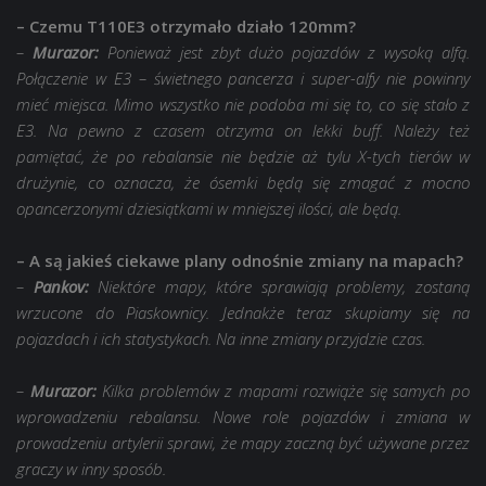
– Czemu T110E3 otrzymało działo 120mm?
–
Murazor:
Ponieważ jest zbyt dużo pojazdów z wysoką alfą.
Połączenie w E3 – świetnego pancerza i super-alfy nie powinny
mieć miejsca. Mimo wszystko nie podoba mi się to, co się stało z
E3. Na pewno z czasem otrzyma on lekki buff. Należy też
pamiętać, że po rebalansie nie będzie aż tylu X-tych tierów w
drużynie, co oznacza, że ósemki będą się zmagać z mocno
opancerzonymi dziesiątkami w mniejszej ilości, ale będą.
– A są jakieś ciekawe plany odnośnie zmiany na mapach?
–
Pankov:
Niektóre mapy, które sprawiają problemy, zostaną
wrzucone do Piaskownicy. Jednakże teraz skupiamy się na
pojazdach i ich statystykach. Na inne zmiany przyjdzie czas.
–
Murazor:
Kilka problemów z mapami rozwiąże się samych po
wprowadzeniu rebalansu. Nowe role pojazdów i zmiana w
prowadzeniu artylerii sprawi, że mapy zaczną być używane przez
graczy w inny sposób.