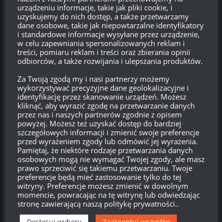
urządzeniu informacje, takie jak pliki cookie, i
–
Pankov:
Oczywiście. Pracujemy nad tym, by te zmiany były jak
uzyskujemy do nich dostęp, a także przetwarzamy
najmniej dotkliwe dla graczy. Dlatego należy zamieszczać jak
dane osobowe, takie jak niepowtarzalne identyfikatory
najwięcej podpowiedzi o tym (np. w kliencie gry itd.). Ogólnie
i standardowe informacje wysyłane przez urządzenie,
w celu zapewniania spersonalizowanych reklam i
chcemy to wprowadzać stopniowo, by gracze mieli czas na
treści, pomiaru reklam i treści oraz zbierania opinii
przyzwyczajenie. Podział na role ma być dodatkową informacją
odbiorców, a także rozwijania i ulepszania produktów.
dla gracza, dzięki której będzie mógł lepiej poznać zasadność
Za Twoją zgodą my i nasi partnerzy możemy
swojej maszyny na polu walki. Znane są przecież historyczne
wykorzystywać precyzyjne dane geolokalizacyjne i
przypadki, że czołg ciężki odgrywał rolę czołgu średniego itd.
identyfikację przez skanowanie urządzeń. Możesz
kliknąć, aby wyrazić zgodę na przetwarzanie danych
przez nas i naszych partnerów zgodnie z opisem
– Dlaczego tak bardzo boicie się MM +/-1, tak jak to jest
powyżej. Możesz też uzyskać dostęp do bardziej
obecnie w Blitz?
szczegółowych informacji i zmienić swoje preferencje
–
Pankov:
Nie tyle boimy się, co nie chcemy wprowadzać chaosu
przed wyrażeniem zgody lub odmówić jej wyrażenia.
Pamiętaj, że niektóre rodzaje przetwarzania danych
do MM. Obecny balans +/-2 sprawdza się dobrze i wyklucza takie
osobowych mogą nie wymagać Twojej zgody, ale masz
mecze, że 10-tki grają tylko z 10-tkami. Teraz ósemki śmiało
prawo sprzeciwić się takiemu przetwarzaniu. Twoje
mogą sobie poczynać z dziesiątkami i sprawić im sporo
preferencje będą mieć zastosowanie tylko do tej
witryny. Preferencje możesz zmienić w dowolnym
problemów. Granie VIII na X nie stawia Cię na pozycji
momencie, powracając na tę witrynę lub odwiedzając
przegranego – możesz sporo zdziałać. Z drugiej strony, walki przy
stronę zawierającą naszą politykę prywatności..
MM +/-1 byłyby po prostu nudne.
Dostosuj wybory
Zaakceptuj wszystko
Ź: oficjalny profil WoT