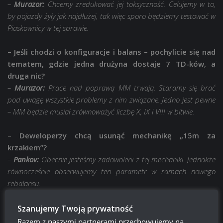
–
Murazor:
Chcemy zredukować jej toksyczność. Celujemy w to,
by pojazdy żyły jak najdłużej, tak więc sporo będziemy testować w
Piaskownicy w tej sprawie.
– Jeśli chodzi o konfiguracje i balans – pochylicie się nad
tematem, gdzie jedna drużyna dostaje 7 TD-ków, a
druga nic?
–
Murazor:
Prace nad poprawą MM trwają. Staramy się brać
pod uwagę wszystkie problemy z nim związane. Jedno jest pewne
– MM będzie musiał zrównoważyć liczbę X, IX i VIII w bitwie.
– Deweloperzy chcą usunąć mechanikę „15m za
krzakiem”?
–
Pankov:
Obecnie jesteśmy zadowoleni z tej mechaniki. Jednakże
równocześnie obserwujemy ten parametr w ramach nowego
rebalansu.
– Nie boicie się, że gracze będą lekko skonfundowani z
Szanujemy Twoją prywatność
powodu nowego podziału czołgów na role?
Razem z naszymi partnerami przechowujemy na