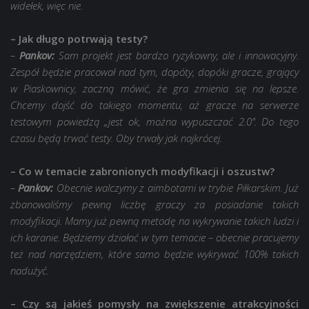
widełek, więc nie.
– Jak długo potrwają testy?
–
Pankov:
Sam projekt jest bardzo ryzykowny, ale i innowacyjny.
Zespół będzie pracował nad tym, dopóty, dopóki gracze, grający
w Piaskownicy, zaczną mówić, że gra zmienia się na lepsze.
Chcemy dojść do takiego momentu, aż gracze na serwerze
testowym powiedzą „jest ok, można wypuszczać 2.0”. Do tego
czasu będą trwać testy. Oby trwały jak najkrócej.
– Co w temacie zabronionych modyfikacji i oszustw?
–
Pankov:
Obecnie walczymy z aimbotami w trybie Piłkarskim. Już
zbanowaliśmy pewną liczbę graczy za posiadanie takich
modyfikacji. Mamy już pewną metodę na wykrywanie takich ludzi i
ich karanie. Będziemy działać w tym temacie – obecnie pracujemy
też nad narzędziem, które samo będzie wykrywać 100% takich
nadużyć.
– Czy są jakieś pomysły na zwiększenie atrakcyjności