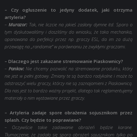
– Czy ogłuszenie to jedyny dodatek, jaki otrzyma
artyleria?
–
Murazor:
Tak, nie liczcie na jakieś zasłony dymne itd. Sporo o
tym dyskutowaliśmy i doszliśmy do wniosku, że taka mechanika,
opanowana do perfekcji przez np. graczy ESL, da im za dużą
przewagę na „randomie” w porównaniu ze zwykłymi graczami.
– Dlaczego jest zakazane stremowanie Piaskownicy?
–
Pankov:
Nie chcemy pozwolić na stremowanie produktu, który
nie jest w pełni gotowy. Zmiany te są bardzo radykalne i może to
odstraszyć wielu graczy, którzy nie są zaznajomieni z Piaskownicą.
Dla nas jest to bardzo ważny projekt, dlatego tak reglamentujemy
materiały o nim wystawiane przez graczy.
– Artyleria zadaje spore obrażenia sojusznikom przez
splash. Czy będzie to poprawiane?
– Oczywiście takie zadawanie obrażeń będzie karane.
Tłumaczenie, że zadało się sporo obrażeń sojusznikom tylko po