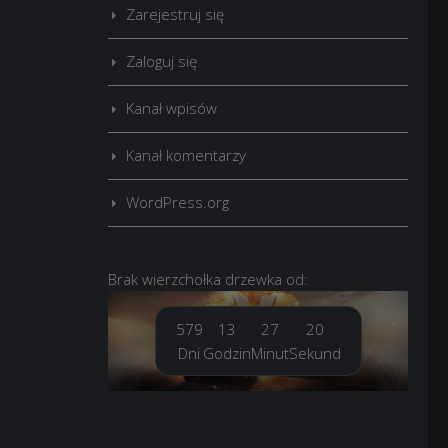
Zarejestruj się
Zaloguj się
Kanał wpisów
Kanał komentarzy
WordPress.org
Brak
wierzchołka drzewka
od:
579
13
27
22
Dni
Godzin
Minut
Sekund