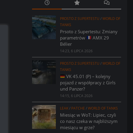
PROSTO Z SUPERTESTU
/
WORLD OF
TANKS
Prsoto z Supertestu: Zmiany
parametrów
AMX 29
Bélier
14:23, 6 LIPCA 2026
PROSTO Z SUPERTESTU
/
WORLD OF
TANKS
VK 45.01 (P) – kolejny
pojazd z współpracy z Girls
und Panzer?
14:15, 6 LIPCA 2026
LEAK
/
PATCHE
/
WORLD OF TANKS
Miesiąc w WoT: Lipiec, czyli
co nasz czeka w najbliższym
miesiącu w grze?