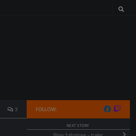
3
FOLLOW:
NEXT STORY
Bitwy futbolowe – trailer