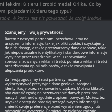
i lekkimi 8 tieru i zrobić medal Orlika. Co by
zymi pojazdami X tieru tego typu?
azdów. W końcu nikt nie powiedział, że czołgi średnie
Szanujemy Twoją prywatność
 10?
Razem z naszymi partnerami przechowujemy na
ji).
urządzeniu informacje, takie jak pliki cookie, i uzyskujemy
do nich dostęp, a także przetwarzamy dane osobowe, takie
jak niepowtarzalne identyfikatory i standardowe informacje
mian map, a nie pojazdów?
wysyłane przez urządzenie, w celu zapewniania
spersonalizowanych reklam i treści, pomiaru reklam i treści
oraz zbierania opinii odbiorców, a także rozwijania i
ulepszania produktów.
tylerii w plutonie?
Za Twoją zgodą my i nasi partnerzy możemy
była bezproblemowa. W końcu dwie „splutonowane”
wykorzystywać precyzyjne dane geolokalizacyjne i
e lepiej, niż te grające solo.
identyfikację przez skanowanie urządzeń. Możesz kliknąć,
aby wyrazić zgodę na przetwarzanie danych przez nas i
naszych partnerów zgodnie z opisem powyżej. Możesz też
eweloperów – przypis redakcji) drzewko
uzyskać dostęp do bardziej szczegółowych informacji i
ane.
zmienić swoje preferencje przed wyrażeniem zgody lub
odmówić jej wyrażenia. Pamiętaj, że niektóre rodzaje