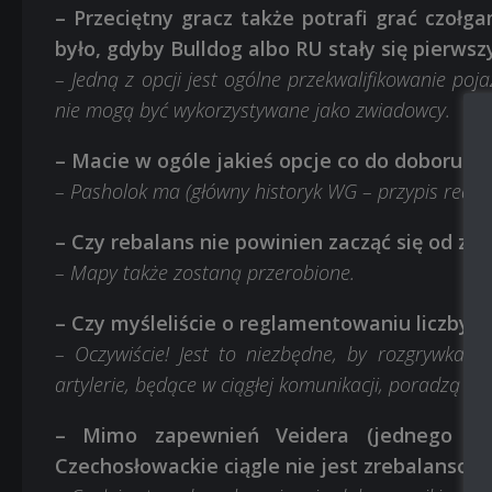
– Przeciętny gracz także potrafi grać czołgam
było, gdyby Bulldog albo RU stały się pierws
– Jedną z opcji jest ogólne przekwalifikowanie poj
nie mogą być wykorzystywane jako zwiadowcy.
– Macie w ogóle jakieś opcje co do doboru LT
– Pasholok ma (główny historyk WG – przypis redakc
– Czy rebalans nie powinien zacząć się od z
– Mapy także zostaną przerobione.
– Czy myśleliście o reglamentowaniu liczby ar
– Oczywiście! Jest to niezbędne, by rozgrywka 
artylerie, będące w ciągłej komunikacji, poradzą sobi
– Mimo zapewnień Veidera (jednego z d
Czechosłowackie ciągle nie jest zrebalansow