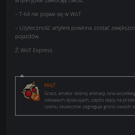
artyleryjskie zakłócają całość.
– T-64 nie pojawi się w WoT
– Użyteczność artylerii powinna zostać zwiększo
pojazdów.
Ź: WoT Express
MiqT
Gracz, amator dobrej animacji, kina wszelkie
ciekawych dyskusjach, często idący na prze
czemu skutecznie segreguje grono swoich zna