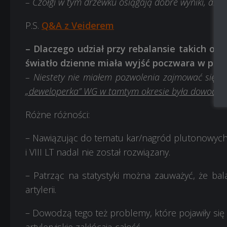
– Czołgi w tym drzewku osiągają dobre wyniki, ale
P.S.
Q&A z Veiderem
– Dlaczego udział przy rebalansie takich osó
światło dzienne miała wyjść poczwara w post
– Niestety nie miałem pozwolenia zajmować się c
„deweloperka” WG w tamtym okresie była dowodzona
Różne różności:
– Nawiązując do tematu kar/nagród plutonowyc
i VIII LT nadal nie został rozwiązany.
– Patrząc na statystyki można zauważyć, że bala
artylerii.
– Dowodzą tego też problemy, które pojawiły się