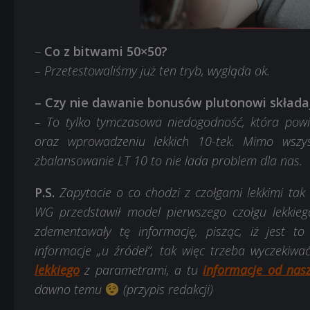
–
Co z bitwami 50×50?
– Przetestowaliśmy już ten tryb, wygląda ok.
– Czy nie dawanie bonusów plutonowi składają
– To tylko tymczasowa niedogodność, która powin
oraz wprowadzeniu lekkich 10-tek. Mimo wszys
zbalansowanie LT 10 to nie lada problem dla nas.
P.S.
Zapytacie o co chodzi z czołgami lekkimi tak w
WG przedstawił model pierwszego czołgu lekkieg
zdementowały tę informację, pisząc, iż jest 
informacje „u źródeł”, tak więc trzeba wyczekiwa
lekkiego
z parametrami, a tu
informacje od nasz
dawno temu
(przypis redakcji)