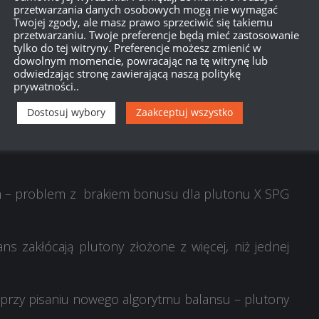
 nie odchodzą od normy.
przetwarzania danych osobowych mogą nie wymagać
Twojej zgody, ale masz prawo sprzeciwić się takiemu
przetwarzaniu. Twoje preferencje będą mieć zastosowanie
tylko do tej witryny. Preferencje możesz zmienić w
dowolnym momencie, powracając na tę witrynę lub
b, jak Ty, nie odbył się dwa lata temu, gdy na
odwiedzając stronę zawierającą naszą politykę
prywatności..
aci „Rubiconu”?
zołgami w tym czasie, wybacz.
Pragnę zaznaczyć, że
Dostosuj wybory
Zaakceptuj wszystko
 przez osoby, które już z nami nie pracują.
h – problem z brakiem bonusu dla plutonu X SPG
ns zakłócają plutony złożone z więcej, niż jednej
 przy pisaniu nowego algorytmu balansu – plutony