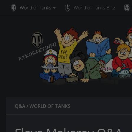
World of Tanks
World of Tanks Blitz
Skip to content
Q&A
/
WORLD OF TANKS