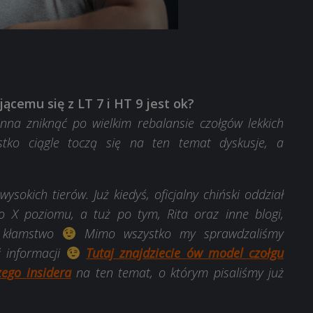
cemu się z LT 7 i HT 9 jest ok?
na zniknąć po wielkim rebalansie czołgów lekkich
tko ciągle toczą się na ten temat dyskusje, a
ysokich tierów. Już kiedyś, oficjalny chiński oddział
o X poziomu, a tuż po tym, Rita oraz inne blogi,
to kłamstwo
Mimo wszystko my sprawdzaliśmy
ć informacji
Tutaj znajdziecie ów model czołgu
ego insidera
na ten temat, o którym pisaliśmy już