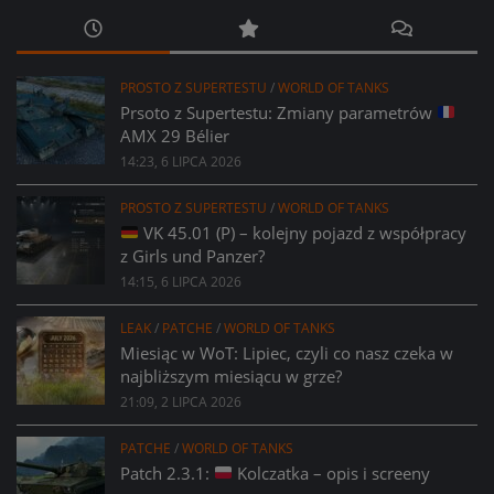
PROSTO Z SUPERTESTU
/
WORLD OF TANKS
Prsoto z Supertestu: Zmiany parametrów
AMX 29 Bélier
14:23, 6 LIPCA 2026
PROSTO Z SUPERTESTU
/
WORLD OF TANKS
VK 45.01 (P) – kolejny pojazd z współpracy
z Girls und Panzer?
14:15, 6 LIPCA 2026
LEAK
/
PATCHE
/
WORLD OF TANKS
Miesiąc w WoT: Lipiec, czyli co nasz czeka w
najbliższym miesiącu w grze?
21:09, 2 LIPCA 2026
PATCHE
/
WORLD OF TANKS
Patch 2.3.1:
Kolczatka – opis i screeny