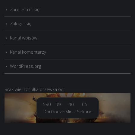
Zarejestruj się
Zaloguj się
Kanał wpisów
Kanał komentarzy
WordPress.org
Brak
wierzchołka drzewka
od:
580
09
40
06
Dni
Godzin
Minut
Sekund