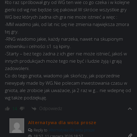
Kto raz spróbował gry od WG ten wie co go czeka i w kolejne
gierki od wg nie będzie się pakował.W skrócie wszystkie gry
WG bez których żadna ich gra nie może istnieć a więc :
-MM wiadmo jaki, od lat nic się nie zmienia największa zmora
tej gry.
-RNG wiadomo jakie, każdy narzeka, nawet na skupionym
celowniku i celności s1 są kpiny.
-Starty – bez tego żadna z ich gier nie może istnieć, jakoś w
innych produkcjach może tego nie być i ludzie żyją i grają
zadowoleni.
Co do tego gniota, wiadomo jak skończy, jak poprzednie
niewypały made by WG.Nie polecam inwestowania czasu w
gniota, ale zrobicie jak uważacie, ja 2 raz w g… nie wdepnę od
wg także podziękuję.
Odpowiedz
14
Alternatywa dla wota prosze
Reply to
Alternatywa dla wota prosze
18:57, 11 czerwca 2026 18:57