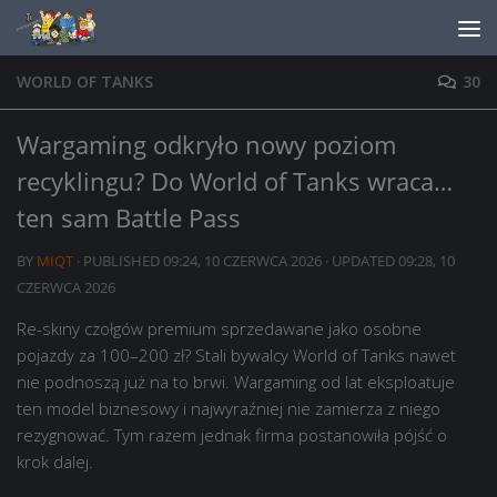
Skip to content
WORLD OF TANKS
30
Wargaming odkryło nowy poziom
recyklingu? Do World of Tanks wraca…
ten sam Battle Pass
BY
MIQT
· PUBLISHED
09:24, 10 CZERWCA 2026
· UPDATED
09:28, 10
CZERWCA 2026
Re-skiny czołgów premium sprzedawane jako osobne
pojazdy za 100–200 zł? Stali bywalcy World of Tanks nawet
nie podnoszą już na to brwi. Wargaming od lat eksploatuje
ten model biznesowy i najwyraźniej nie zamierza z niego
rezygnować. Tym razem jednak firma postanowiła pójść o
krok dalej.