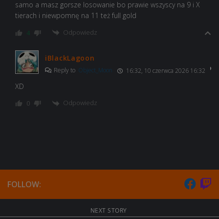
samo a masz gorsze losowanie bo prawie wszyscy na 9 i X
tierach i niewpomnę na 11 też full gold
Odpowiedz
4
iBlackLagoon
Reply to
Object_Moon
16:32, 10 czerwca 2026 16:32
XD
Odpowiedz
0
FOLLOW:
NEXT STORY