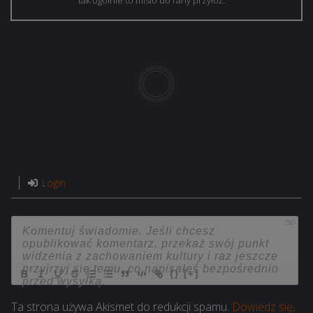
tak ogólnie to misio do rany przyłóż.
Login
750
{}
[+]
Ta strona używa Akismet do redukcji spamu.
Dowiedz się,