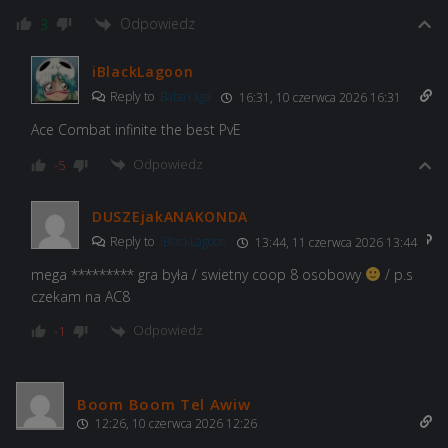
Odpowiedz
3
iBlackLagoon
Reply to
BabaYaga
16:31, 10 czerwca 2026 16:31
Ace Combat infinite the best PvE
Odpowiedz
-5
DUSZEjakANAKONDA
Reply to
iBlackLagoon
13:44, 11 czerwca 2026 13:44
mega ********* gra była / swietny coop 8 osobowy
/ p.s
czekam na AC8
Odpowiedz
-1
Boom Boom Tel Awiw
12:26, 10 czerwca 2026 12:26