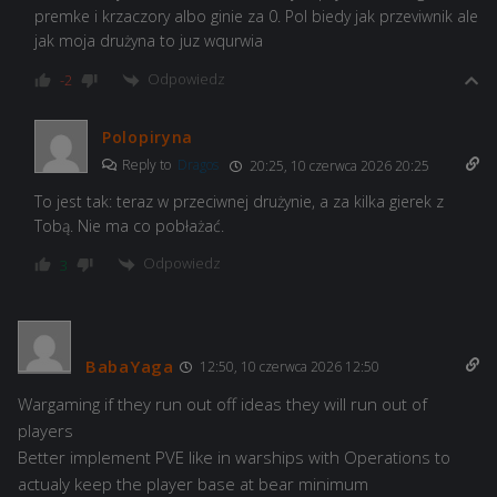
premke i krzaczory albo ginie za 0. Pol biedy jak przeviwnik ale
jak moja drużyna to juz wqurwia
Odpowiedz
-2
Polopiryna
Reply to
Dragos
20:25, 10 czerwca 2026 20:25
To jest tak: teraz w przeciwnej drużynie, a za kilka gierek z
Tobą. Nie ma co pobłażać.
Odpowiedz
3
BabaYaga
12:50, 10 czerwca 2026 12:50
Wargaming if they run out off ideas they will run out of
players
Better implement PVE like in warships with Operations to
actualy keep the player base at bear minimum