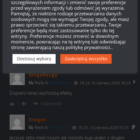
szczegółowych informacji i zmienić swoje preferencje
3D, np. monitor z wbitą klawiaturą.
przed wyrażeniem zgody lub odmówić jej wyrażenia.
Pamiętaj, że niektóre rodzaje przetwarzania danych
Odpowiedz
10
osobowych mogą nie wymagać Twojej zgody, ale masz
prawo sprzeciwić się takiemu przetwarzaniu. Twoje
iBlackLagoon
preferencje będą mieć zastosowanie tylko do tej
witryny. Preferencje możesz zmienić w dowolnym
Reply to
SrogaRozga
16:30, 10 czerwca 2026 16:30
momencie, powracając na tę witrynę lub odwiedzając
stronę zawierającą naszą politykę prywatności..
Przecież nie od dzisiaj ukry są na EU , bo praktycznie od 4lat
Odpowiedz
Dostosuj wybory
Zaakceptuj wszystko
-1
SrogaRozga
Reply to
iBlackLagoon
18:24, 10 czerwca 2026 18:24
Dopiero teraz wychodzą efekty.
Odpowiedz
2
Dragos
Reply to
SrogaRozga
19:25, 10 czerwca 2026 19:25
Jeszcze żeby mieli rozum ale niestety kupi jeden z drugim