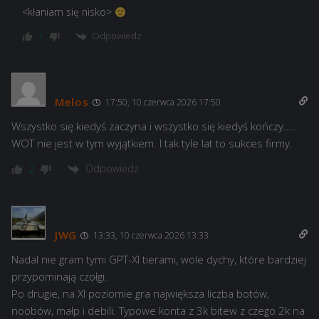
<kłaniam się nisko>
Odpowiedz
1
Melos
17:50, 10 czerwca 2026 17:50
Wszystko się kiedyś zaczyna i wszystko się kiedyś kończy…..
WOT nie jest w tym wyjątkiem. I tak tyle lat to sukces firmy.
Odpowiedz
2
JWG
13:33, 10 czerwca 2026 13:33
Nadal nie gram tymi GPT-XI tierami, wole dychy, które bardziej
przypominają czołgi.
Po drugie, na XI poziomie gra największa liczba botów,
noobów, małp i debili. Typowe konta z 3k bitew z czego 2k na