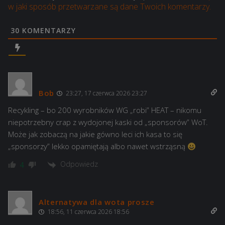
w jaki sposób przetwarzane są dane Twoich komentarzy.
30
KOMENTARZY
Bob
23:27, 17 czerwca 2026 23:27
Recykling – bo 200 wyrobników WG „robi” HEAT – nikomu
niepotrzebny crap z wydojonej kaski od „sponsorów” WoT.
Może jak zobaczą na jakie gówno leci ich kasa to się
„sponsorzy” lekko opamiętają albo nawet wstrząsną
Odpowiedz
4
Alternatywa dla wota prosze
18:56, 11 czerwca 2026 18:56