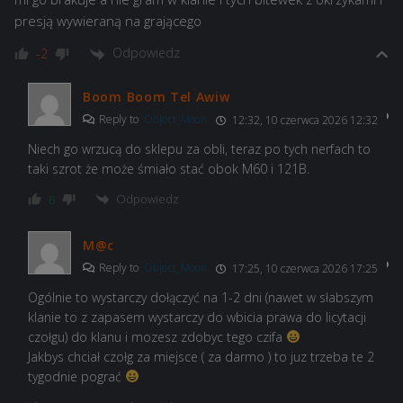
presją wywieraną na grającego
Odpowiedz
-2
Boom Boom Tel Awiw
Reply to
Object_Moon
12:32, 10 czerwca 2026 12:32
Niech go wrzucą do sklepu za obli, teraz po tych nerfach to
taki szrot że może śmiało stać obok M60 i 121B.
Odpowiedz
6
M@c
Reply to
Object_Moon
17:25, 10 czerwca 2026 17:25
Ogólnie to wystarczy dołączyć na 1-2 dni (nawet w słabszym
klanie to z zapasem wystarczy do wbicia prawa do licytacji
czołgu) do klanu i mozesz zdobyc tego czifa
Jakbys chciał czołg za miejsce ( za darmo ) to juz trzeba te 2
tygodnie pograć