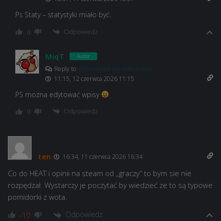
Ps Staty – statystyki miało być.
Odpowiedz
0
MiqT
Autor
Reply to
Alternatywa dla wota prosze
11:15, 12 czerwca 2026 11:15
PS mozna edytować wpisy
Odpowiedz
0
ten
16:34, 11 czerwca 2026 16:34
Co do HEAT i opinii na steam od „graczy” to bym sie nie
rozpędzał. Wystarczy je poczytać by wiedzieć ze to są typowe
pomidorki z wota.
Odpowiedz
-10