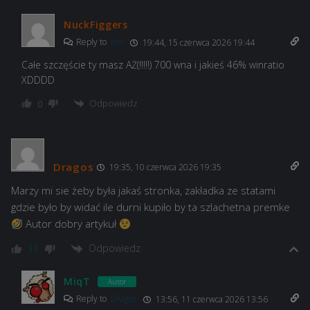
NuckFiggers
Reply to
ten
19:44, 15 czerwca 2026 19:44
Całe szczęście ty masz AŻ(!!!!!) 700 wna i jakieś 46% winratio
XDDDD
Odpowiedz
0
Dragos
19:35, 10 czerwca 2026 19:35
Marzy mi sie żeby była jakaś stronka, zakładka ze statami
gdzie było by widać ile durni kupiło by ta szlachetna premke
Autor dobry artykuł
Odpowiedz
11
MiqT
Autor
Reply to
Dragos
13:56, 11 czerwca 2026 13:56