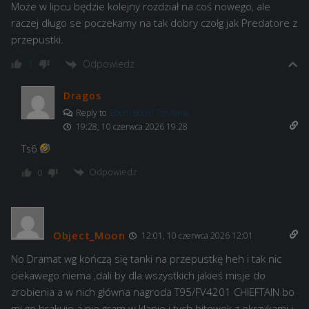
Może w lipcu będzie kolejny rozdział na coś nowego, ale
raczej długo se poczekamy na tak dobry czołg jak Predatore z
przepustki.
Odpowiedz
1
Dragos
Reply to
Boom Boom Tel Awiw
19:28, 10 czerwca 2026 19:28
Ts6
Odpowiedz
0
Object_Moon
12:01, 10 czerwca 2026 12:01
No Dramat wg kończą się tanki na przepustkę heh i tak nic
ciekawego niema ,dali by dla wszystkich jakieś misje do
zrobienia a w nich główna nagroda T95/FV4201 CHIEFTAIN bo
mi go brakuje a nie gram w klanie i tych bitewek z okrzykami i