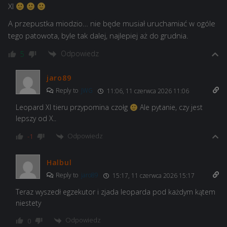
XI
A przepustka miodzio… nie będe musiał uruchamiać w ogóle
tego patowota, byle tak dalej, najlepiej aż do grudnia.
Odpowiedz
5
jaro89
Reply to
JWG
11:06, 11 czerwca 2026 11:06
Leopard XI tieru przypomina czołg
Ale pytanie, czy jest
lepszy od X..
Odpowiedz
-1
Halbul
Reply to
jaro89
15:17, 11 czerwca 2026 15:17
Teraz wyszedł egzekutor i zjada leoparda pod każdym kątem
niestety
Odpowiedz
0