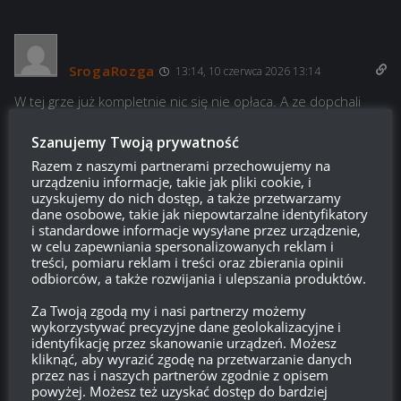
SrogaRozga
13:14, 10 czerwca 2026 13:14
W tej grze już kompletnie nic się nie opłaca. A ze dopchali
graczy ze wschodu, tak oni po dorwaniu się do cywilizacji i
Szanujemy Twoją prywatność
zarobków, wlewają wiadrami w giereczk
ę
.
Razem z naszymi partnerami przechowujemy na
Także mając nowe dojne krowy, można:
urządzeniu informacje, takie jak pliki cookie, i
uzyskujemy do nich dostęp, a także przetwarzamy
*ebac starych graczy.
dane osobowe, takie jak niepowtarzalne identyfikatory
*ierdolic nowy kontent; jakość produkcji.
i standardowe informacje wysyłane przez urządzenie,
w celu zapewniania spersonalizowanych reklam i
*niewiele robić, bo i tak się kr
ę
ci.
treści, pomiaru reklam i treści oraz zbierania opinii
odbiorców, a także rozwijania i ulepszania produktów.
Odpowiedz
16
Za Twoją zgodą my i nasi partnerzy możemy
wykorzystywać precyzyjne dane geolokalizacyjne i
JWG
identyfikację przez skanowanie urządzeń. Możesz
kliknąć, aby wyrazić zgodę na przetwarzanie danych
Reply to
SrogaRozga
13:37, 10 czerwca 2026 13:37
przez nas i naszych partnerów zgodnie z opisem
No ale może na Tank Fest będą do wygrania jakie elementy
powyżej. Możesz też uzyskać dostęp do bardziej