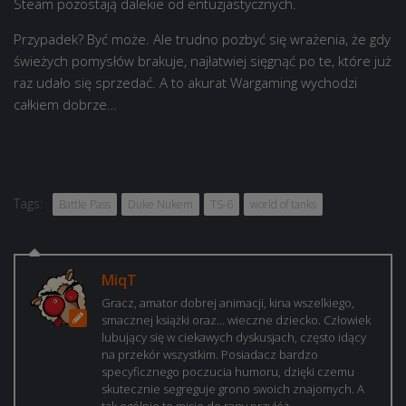
Steam pozostają dalekie od entuzjastycznych.
Przypadek? Być może. Ale trudno pozbyć się wrażenia, że gdy
świeżych pomysłów brakuje, najłatwiej sięgnąć po te, które już
raz udało się sprzedać. A to akurat Wargaming wychodzi
całkiem dobrze…
Tags:
Battle Pass
Duke Nukem
TS-6
world of tanks
MiqT
Gracz, amator dobrej animacji, kina wszelkiego,
smacznej książki oraz… wieczne dziecko. Człowiek
lubujący się w ciekawych dyskusjach, często idący
na przekór wszystkim. Posiadacz bardzo
specyficznego poczucia humoru, dzięki czemu
skutecznie segreguje grono swoich znajomych. A