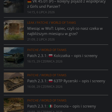
VK 45.01 (P) – kolejny pojazd z współpracy
z Girls und Panzer?
14:15, 6 LIPCA 2026
LEAK
/
PATCHE
/
WORLD OF TANKS
Miesiąc w WoT: Lipiec, czyli co nasz czeka w
najbliższym miesiącu w grze?
21:09, 2 LIPCA 2026
PATCHE
/
WORLD OF TANKS
Patch 2.3.1:
Kolczatka – opis i screeny
16:15, 29 CZERWCA 2026
PATCHE
/
WORLD OF TANKS
Patch 2.3.1:
63TP Rycerski – opis i screeny
16:08, 29 CZERWCA 2026
PATCHE
/
WORLD OF TANKS
Patch 2.3.1:
Donnola – opis i screeny
15:59, 29 CZERWCA 2026