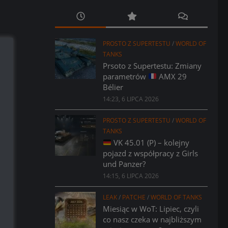
PROSTO Z SUPERTESTU
/
WORLD OF
TANKS
Prsoto z Supertestu: Zmiany
parametrów
AMX 29
Bélier
14:23, 6 LIPCA 2026
PROSTO Z SUPERTESTU
/
WORLD OF
TANKS
VK 45.01 (P) – kolejny
pojazd z współpracy z Girls
und Panzer?
14:15, 6 LIPCA 2026
LEAK
/
PATCHE
/
WORLD OF TANKS
Miesiąc w WoT: Lipiec, czyli
co nasz czeka w najbliższym