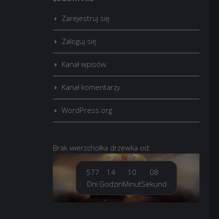
Zarejestruj się
Zaloguj się
Kanał wpisów
Kanał komentarzy
WordPress.org
Brak
wierzchołka drzewka
od:
577
14
10
09
Dni
Godzin
Minut
Sekund