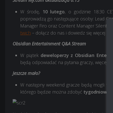
Stream My.com aktualizacja 0.13
W środę,
10 lutego
, o godzinie 18:30 CET
poprowadzą go następujące osoby: Lead C
Manager Firo oraz Content Manager Silentst
twich
– dołącz do nas i dowiedz się więcej o 
Obsidian Entertainment Q&A Stream
W piątek
deweloperzy z Obsidian Entert
będą odpowiadać na pytania graczy, więcej s
Jeszcze mało?
W następny weekend gracze będą mogli wzi
którego będzie można zdobyć
tygodniowy 