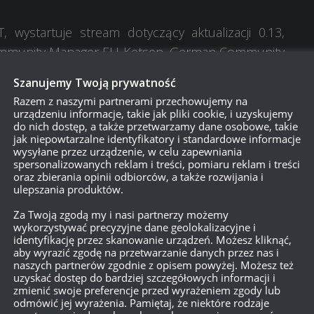
, wystartuje stream dotyczący aktualizacji 0.13,
ommunity Manager EU Ketsen, German Community
alker. Stream można zobaczyć na
oficjalnym kanale
Szanujemy Twoją prywatność
AW.
Razem z naszymi partnerami przechowujemy na
urządzeniu informacje, takie jak pliki cookie, i uzyskujemy
do nich dostęp, a także przetwarzamy dane osobowe, takie
jak niepowtarzalne identyfikatory i standardowe informacje
wysyłane przez urządzenie, w celu zapewniania
ainment
przeprowadzą stream, podczas którego
spersonalizowanych reklam i treści, pomiaru reklam i treści
zczegółów w czwartek.
oraz zbierania opinii odbiorców, a także rozwijania i
ulepszania produktów.
Za Twoją zgodą my i nasi partnerzy możemy
wykorzystywać precyzyjne dane geolokalizacyjne i
ąć udział w zupełnie nowym wydarzeniu, podczas
identyfikację przez skanowanie urządzeń. Możesz kliknąć,
aby wyrazić zgodę na przetwarzanie danych przez nas i
bonus +50%
. Więcej informacji niebawem.
naszych partnerów zgodnie z opisem powyżej. Możesz też
uzyskać dostęp do bardziej szczegółowych informacji i
zmienić swoje preferencje przed wyrażeniem zgody lub
odmówić jej wyrażenia. Pamiętaj, że niektóre rodzaje