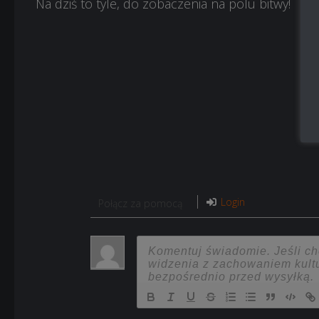
Na dziś to tyle, do zobaczenia na polu bitwy!
Login
Połącz za pomocą