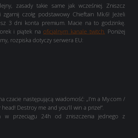
jny, zasady takie same jak wcześniej. Zniszcz
zgarnij czołg podstawowy Chieftain Mk.6! Jeżeli
masz 3 dni konta premium. Macie na to godzinkę.
orek i piątek na
oficjalnym kanale twitch.
Poniżej
ramy, rozpiska dotyczy serwera EU:
na czacie następującą wiadomość: „I’m a My.com /
ead! Destroy me and you’ll win a prize!”.
h w przeciągu 24h od zniszczenia jednego z