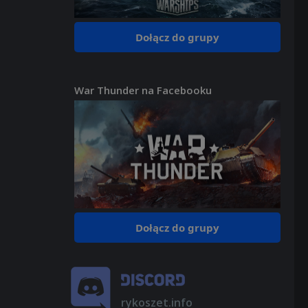
Dołącz do grupy
War Thunder na Facebooku
Dołącz do grupy
rykoszet.info