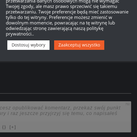
przetwarzania danych osobowych mogą nie wymagać
Twojej zgody, ale masz prawo sprzeciwić się takiemu
przetwarzaniu. Twoje preferencje będą mieć zastosowanie
tylko do tej witryny. Preferencje możesz zmienić w
dowolnym momencie, powracając na tę witrynę lub
odwiedzając stronę zawierającą naszą politykę
prywatności..
Dostosuj wybory
Zaakceptuj wszystko
750
{}
[+]