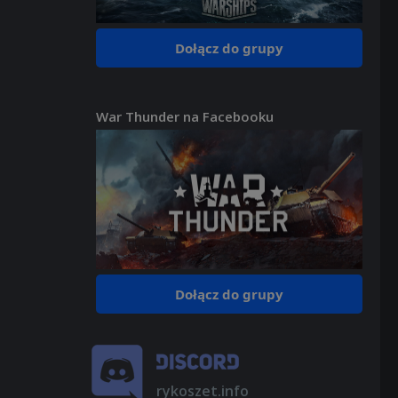
Dołącz do grupy
War Thunder na Facebooku
Dołącz do grupy
rykoszet.info