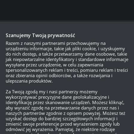
Szanujemy Twoją prywatność
750
Razem z naszymi partnerami przechowujemy na
urządzeniu informacje, takie jak pliki cookie, i uzyskujemy
do nich dostęp, a także przetwarzamy dane osobowe, takie
jak niepowtarzalne identyfikatory i standardowe informacje
{}
[+]
wysyłane przez urządzenie, w celu zapewniania
spersonalizowanych reklam i treści, pomiaru reklam i treści
oraz zbierania opinii odbiorców, a także rozwijania i
Dowiedz się, w jaki sposób przetwarzane są dane Twoich
ulepszania produktów.
Za Twoją zgodą my i nasi partnerzy możemy
wykorzystywać precyzyjne dane geolokalizacyjne i
identyfikację przez skanowanie urządzeń. Możesz kliknąć,
aby wyrazić zgodę na przetwarzanie danych przez nas i
naszych partnerów zgodnie z opisem powyżej. Możesz też
uzyskać dostęp do bardziej szczegółowych informacji i
zmienić swoje preferencje przed wyrażeniem zgody lub
odmówić jej wyrażenia. Pamiętaj, że niektóre rodzaje