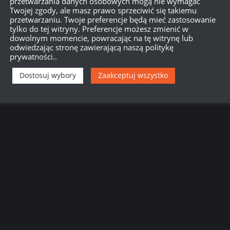
przetwarzania danych osobowych mogą nie wymagać
Twojej zgody, ale masz prawo sprzeciwić się takiemu
przetwarzaniu. Twoje preferencje będą mieć zastosowanie
tylko do tej witryny. Preferencje możesz zmienić w
dowolnym momencie, powracając na tę witrynę lub
odwiedzając stronę zawierającą naszą politykę
prywatności..
Dostosuj wybory
Zaakceptuj wszystko