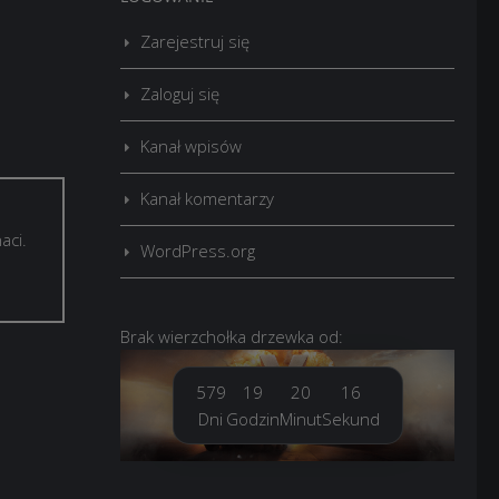
Zarejestruj się
Zaloguj się
Kanał wpisów
Kanał komentarzy
aci.
WordPress.org
Brak
wierzchołka drzewka
od:
579
19
20
16
Dni
Godzin
Minut
Sekund