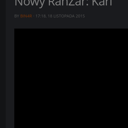
Nowy RanZar: Karl
BY
BIN4R
·
17:18, 18 LISTOPADA 2015