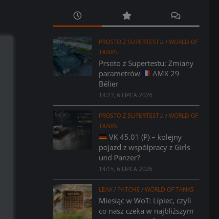
PROSTO Z SUPERTESTU
/
WORLD OF
TANKS
Prsoto z Supertestu: Zmiany
parametrów
AMX 29
Bélier
14:23, 6 LIPCA 2026
PROSTO Z SUPERTESTU
/
WORLD OF
TANKS
VK 45.01 (P) – kolejny
pojazd z współpracy z Girls
und Panzer?
14:15, 6 LIPCA 2026
LEAK
/
PATCHE
/
WORLD OF TANKS
Miesiąc w WoT: Lipiec, czyli
co nasz czeka w najbliższym