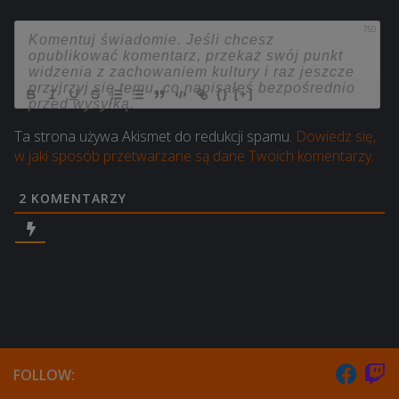
750
{}
[+]
Ta strona używa Akismet do redukcji spamu.
Dowiedz się,
w jaki sposób przetwarzane są dane Twoich komentarzy.
2
KOMENTARZY
FOLLOW: