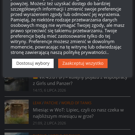
powyżej. Możesz też uzyskać dostęp do bardziej
szczegółowych informacji i zmienić swoje preferencje
przed wyrażeniem zgody lub odmówić jej wyrażenia.
Pamiętaj, że niektóre rodzaje przetwarzania danych
osobowych mogą nie wymagać Twojej zgody, ale masz
prawo sprzeciwić się takiemu przetwarzaniu. Twoje
preferencje będą mieć zastosowanie tylko do tej
PROSTO Z SUPERTESTU
/
WORLD OF TANKS
witryny. Preferencje możesz zmienić w dowolnym
Prsoto z Supertestu: Zmiany parametrów
momencie, powracając na tę witrynę lub odwiedzając
AMX 29 Bélier
stronę zawierającą naszą politykę prywatności..
14:23, 6 LIPCA 2026
Dostosuj wybory
Zaakceptuj wszystko
PROSTO Z SUPERTESTU
/
WORLD OF TANKS
VK 45.01 (P) – kolejny pojazd z współpracy
z Girls und Panzer?
14:15, 6 LIPCA 2026
LEAK
/
PATCHE
/
WORLD OF TANKS
Miesiąc w WoT: Lipiec, czyli co nasz czeka w
najbliższym miesiącu w grze?
21:09, 2 LIPCA 2026