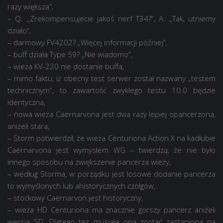
razy większa”,
– Q: „Zrekompensujecie jakoś nerf T34?”, A: „Tak, utniemy
działo”,
– darmowy FV4202? „Więcej informacji później”,
– buff działa Type 59? „Nie wiadomo”,
– wieża KV-220 nie dostanie buffa,
– mimo faktu, iż obecny test serwer został nazwany „testem
technicznym”, to zawartość zwykłego testu 10.0 będzie
identyczna,
– nowa wieża Caernarvona jest dwa razy lepiej opancerzona,
aniżeli stara,
– Storm potwierdził, że wieża Centuriona Action X na kadłubie
Caernarvona jest wymysłem WG – twierdzą, że nie było
innego sposobu na zwiększenie pancerza wieży,
– według Storma, w porządku jest losowe dodanie pancerza
to wymyślonych lub ahistorycznych czołgów,
– stockowy Caernarvon jest historyczny,
– wieża HD Centuriona ma znacznie gorszy pancerz aniżeli
wersja SD. Dlatego też musiała ona zostać zastąpiona na