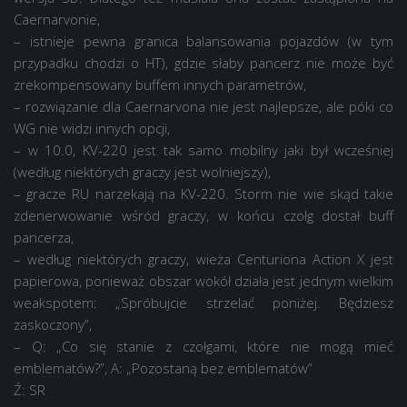
Caernarvonie,
– istnieje pewna granica balansowania pojazdów (w tym
przypadku chodzi o HT), gdzie słaby pancerz nie może być
zrekompensowany buffem innych parametrów,
– rozwiązanie dla Caernarvona nie jest najlepsze, ale póki co
WG nie widzi innych opcji,
– w 10.0, KV-220 jest tak samo mobilny jaki był wcześniej
(według niektórych graczy jest wolniejszy),
– gracze RU narzekają na KV-220. Storm nie wie skąd takie
zdenerwowanie wśród graczy, w końcu czołg dostał buff
pancerza,
– według niektórych graczy, wieża Centuriona Action X jest
papierowa, ponieważ obszar wokół działa jest jednym wielkim
weakspotem: „Spróbujcie strzelać poniżej. Będziesz
zaskoczony”,
– Q: „Co się stanie z czołgami, które nie mogą mieć
emblematów?”, A: „Pozostaną bez emblematów”
Ź: SR