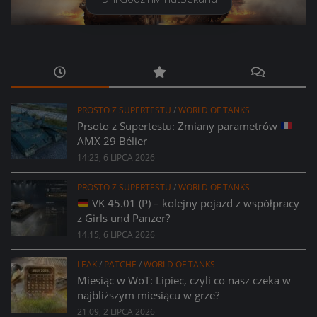
PROSTO Z SUPERTESTU
/
WORLD OF TANKS
Prsoto z Supertestu: Zmiany parametrów
AMX 29 Bélier
14:23, 6 LIPCA 2026
PROSTO Z SUPERTESTU
/
WORLD OF TANKS
VK 45.01 (P) – kolejny pojazd z współpracy
z Girls und Panzer?
14:15, 6 LIPCA 2026
LEAK
/
PATCHE
/
WORLD OF TANKS
Miesiąc w WoT: Lipiec, czyli co nasz czeka w
najbliższym miesiącu w grze?
21:09, 2 LIPCA 2026