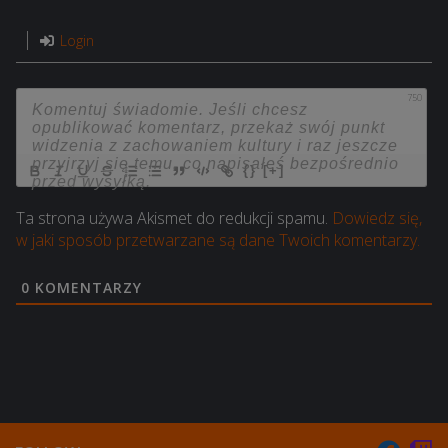
Login
750
{}
[+]
Ta strona używa Akismet do redukcji spamu.
Dowiedz się,
w jaki sposób przetwarzane są dane Twoich komentarzy.
0
KOMENTARZY