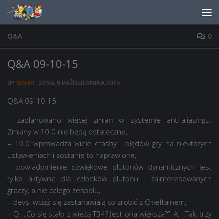
Skip to content
Q&A
0
Q&A 09-10-15
BY
BIN4R
·
22:59, 9 PAŹDZIERNIKA 2015
Q&A 09-10-15
– zaplanowano więcej zmian w systemie anti-aliasingu.
Zmiany w 10.0 nie będą ostateczne,
– 10.0 wprowadza wiele crashy i błędów gry na niektórych
ustawieniach i zostanie to naprawione,
– powiadomienie dźwiękowe plutonów dynamicznych jest
tylko aktywne dla członków plutonu i zainteresowanych
graczy, a nie całego zespołu,
– devsi wciąż się zastanawiają co zrobić z Chieftainem,
– Q: „Co się stało z wieżą T34? Jest ona większa?”, A: „Tak, trzy