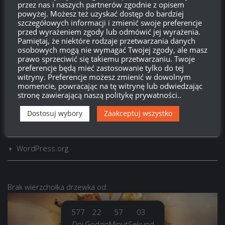
przez nas i naszych partnerów zgodnie z opisem
powyżej. Możesz też uzyskać dostęp do bardziej
szczegółowych informacji i zmienić swoje preferencje
przed wyrażeniem zgody lub odmówić jej wyrażenia.
LOGOWANIE
Pamiętaj, że niektóre rodzaje przetwarzania danych
osobowych mogą nie wymagać Twojej zgody, ale masz
Zarejestruj się
prawo sprzeciwić się takiemu przetwarzaniu. Twoje
preferencje będą mieć zastosowanie tylko do tej
witryny. Preferencje możesz zmienić w dowolnym
Zaloguj się
momencie, powracając na tę witrynę lub odwiedzając
stronę zawierającą naszą politykę prywatności..
Kanał wpisów
Dostosuj wybory
Zaakceptuj wszystko
Kanał komentarzy
WordPress.org
Brak
wierzchołka drzewka
od:
577
22
57
04
Dni
Godzin
Minut
Sekund