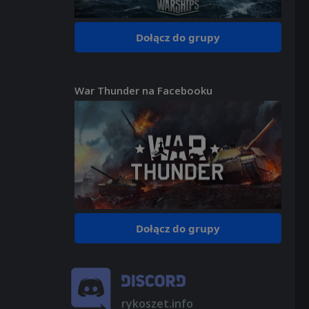
Dołącz do grupy
War Thunder na Facebooku
Dołącz do grupy
rykoszet.info