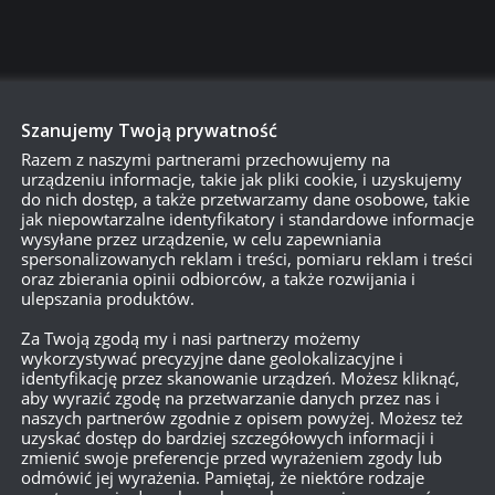
Szanujemy Twoją prywatność
Razem z naszymi partnerami przechowujemy na
urządzeniu informacje, takie jak pliki cookie, i uzyskujemy
do nich dostęp, a także przetwarzamy dane osobowe, takie
jak niepowtarzalne identyfikatory i standardowe informacje
wysyłane przez urządzenie, w celu zapewniania
spersonalizowanych reklam i treści, pomiaru reklam i treści
oraz zbierania opinii odbiorców, a także rozwijania i
ulepszania produktów.
Za Twoją zgodą my i nasi partnerzy możemy
o jestem pasjonatem i wiem, że większość graczy w WoT to pasjon
wykorzystywać precyzyjne dane geolokalizacyjne i
identyfikację przez skanowanie urządzeń. Możesz kliknąć,
rzemyślana. Trudniejsza, ale mniej irytująca – a przez to bardziej
aby wyrazić zgodę na przetwarzanie danych przez nas i
naszych partnerów zgodnie z opisem powyżej. Możesz też
uzyskać dostęp do bardziej szczegółowych informacji i
zmienić swoje preferencje przed wyrażeniem zgody lub
odmówić jej wyrażenia. Pamiętaj, że niektóre rodzaje