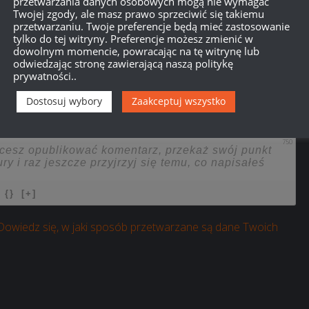
przetwarzania danych osobowych mogą nie wymagać
Twojej zgody, ale masz prawo sprzeciwić się takiemu
przetwarzaniu. Twoje preferencje będą mieć zastosowanie
tylko do tej witryny. Preferencje możesz zmienić w
dowolnym momencie, powracając na tę witrynę lub
odwiedzając stronę zawierającą naszą politykę
prywatności..
Dostosuj wybory
Zaakceptuj wszystko
750
{}
[+]
Dowiedz się, w jaki sposób przetwarzane są dane Twoich