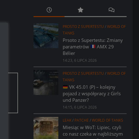
PROSTO Z SUPERTESTU
/
WORLD OF
TANKS
Prsoto z Supertestu: Zmiany
parametrów
AMX 29
Bélier
14:23, 6 LIPCA 2026
PROSTO Z SUPERTESTU
/
WORLD OF
TANKS
VK 45.01 (P) – kolejny
pojazd z współpracy z Girls
aci.
und Panzer?
14:15, 6 LIPCA 2026
LEAK
/
PATCHE
/
WORLD OF TANKS
Miesiąc w WoT: Lipiec, czyli
co nasz czeka w najbliższym