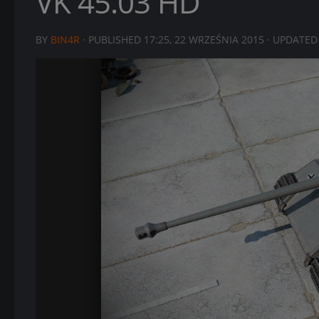
VK 45.03 HD
BY
BIN4R
· PUBLISHED
17:25, 22 WRZEŚNIA 2015
· UPDATE