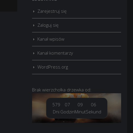
Zarejestruj się
Zaloguj się
Kanał wpisów
Kanał komentarzy
WordPress.org
Brak
wierzchołka drzewka
od:
579
07
09
08
Dni
Godzin
Minut
Sekund