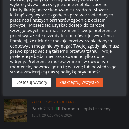
14:15, 6 LIPCA 2026
wykorzystywać precyzyjne dane geolokalizacyjne i
identyfikację przez skanowanie urządzeń. Możesz
LEAK
/
PATCHE
/
WORLD OF TANKS
kliknąć, aby wyrazić zgodę na przetwarzanie danych
Miesiąc w WoT: Lipiec, czyli co nasz czeka w
przez nas i naszych partnerów zgodnie z opisem
powyżej. Możesz też uzyskać dostęp do bardziej
najbliższym miesiącu w grze?
szczegółowych informacji i zmienić swoje preferencje
21:09, 2 LIPCA 2026
przed wyrażeniem zgody lub odmówić jej wyrażenia.
Pamiętaj, że niektóre rodzaje przetwarzania danych
PATCHE
/
WORLD OF TANKS
osobowych mogą nie wymagać Twojej zgody, ale masz
Patch 2.3.1:
Kolczatka – opis i screeny
prawo sprzeciwić się takiemu przetwarzaniu. Twoje
preferencje będą mieć zastosowanie tylko do tej
16:15, 29 CZERWCA 2026
witryny. Preferencje możesz zmienić w dowolnym
momencie, powracając na tę witrynę lub odwiedzając
stronę zawierającą naszą politykę prywatności..
PATCHE
/
WORLD OF TANKS
Patch 2.3.1:
63TP Rycerski – opis i screeny
Dostosuj wybory
Zaakceptuj wszystko
16:08, 29 CZERWCA 2026
PATCHE
/
WORLD OF TANKS
Patch 2.3.1:
Donnola – opis i screeny
15:59, 29 CZERWCA 2026