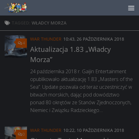
Skip to content
TAGGED:
WŁADCY MORZA
WAR THUNDER
10:43, 26 PAŹDZIERNIKA 2018
4
Aktualizacja 1.83 „Władcy
Morza”
24 października 2018 r. Gaijin Entertainment
opublikowało aktualizację 1.83 „Masters of the
Sea”. Update pozwala od teraz uczestniczyć w
bitwach morskich, dając pod dowództwo
ponad 80 okrętów ze Stanów Zjednoczonych,
Niemiec i Związku Radzieckiego....
WAR THUNDER
10:22, 10 PAŹDZIERNIKA 2018
0