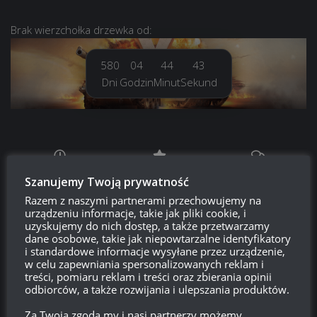
Brak
wierzchołka drzewka
od:
580
04
44
44
Dni
Godzin
Minut
Sekund
Szanujemy Twoją prywatność
PROSTO Z SUPERTESTU
/
WORLD OF TANKS
Razem z naszymi partnerami przechowujemy na
Prsoto z Supertestu: Zmiany parametrów
urządzeniu informacje, takie jak pliki cookie, i
AMX 29 Bélier
uzyskujemy do nich dostęp, a także przetwarzamy
dane osobowe, takie jak niepowtarzalne identyfikatory
14:23, 6 LIPCA 2026
i standardowe informacje wysyłane przez urządzenie,
w celu zapewniania spersonalizowanych reklam i
PROSTO Z SUPERTESTU
/
WORLD OF TANKS
treści, pomiaru reklam i treści oraz zbierania opinii
VK 45.01 (P) – kolejny pojazd z współpracy
odbiorców, a także rozwijania i ulepszania produktów.
z Girls und Panzer?
Za Twoją zgodą my i nasi partnerzy możemy