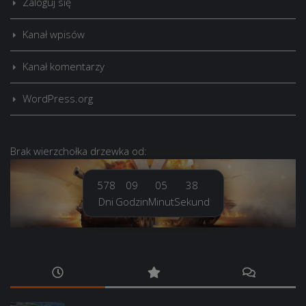
Zaloguj się
Kanał wpisów
Kanał komentarzy
WordPress.org
Brak
wierzchołka drzewka
od:
578
09
05
39
Dni
Godzin
Minut
Sekund