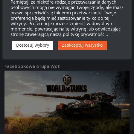
Pamiętaj, że niektóre rodzaje przetwarzania danych
Patch 2.3.1:
63TP Rycerski – opis i screeny
osobowych mogą nie wymagać Twojej zgody, ale masz
16:08, 29 CZERWCA 2026
prawo sprzeciwić się takiemu przetwarzaniu. Twoje
preferencje będą mieć zastosowanie tylko do tej
witryny. Preferencje możesz zmienić w dowolnym
PATCHE
/
WORLD OF TANKS
momencie, powracając na tę witrynę lub odwiedzając
Patch 2.3.1:
Donnola – opis i screeny
stronę zawierającą naszą politykę prywatności..
15:59, 29 CZERWCA 2026
Dostosuj wybory
Zaakceptuj wszystko
Facebookowa Grupa Wot