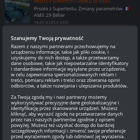
PROSTO Z SUPERTESTU
/
WORLD OF TANKS
Prsoto z Supertestu: Zmiany parametrów
AMX 29 Bélier
14:23, 6 LIPCA 2026
PROSTO Z SUPERTESTU
/
WORLD OF TANKS
Szanujemy Twoją prywatność
VK 45.01 (P) – kolejny pojazd z współpracy
Razem z naszymi partnerami przechowujemy na
z Girls und Panzer?
urządzeniu informacje, takie jak pliki cookie, i
14:15, 6 LIPCA 2026
uzyskujemy do nich dostęp, a także przetwarzamy
dane osobowe, takie jak niepowtarzalne identyfikatory
i standardowe informacje wysyłane przez urządzenie,
LEAK
/
PATCHE
/
WORLD OF TANKS
w celu zapewniania spersonalizowanych reklam i
Miesiąc w WoT: Lipiec, czyli co nasz czeka w
treści, pomiaru reklam i treści oraz zbierania opinii
najbliższym miesiącu w grze?
odbiorców, a także rozwijania i ulepszania produktów.
21:09, 2 LIPCA 2026
Za Twoją zgodą my i nasi partnerzy możemy
wykorzystywać precyzyjne dane geolokalizacyjne i
PATCHE
/
WORLD OF TANKS
identyfikację przez skanowanie urządzeń. Możesz
Patch 2.3.1:
Kolczatka – opis i screeny
kliknąć, aby wyrazić zgodę na przetwarzanie danych
16:15, 29 CZERWCA 2026
przez nas i naszych partnerów zgodnie z opisem
powyżej. Możesz też uzyskać dostęp do bardziej
szczegółowych informacji i zmienić swoje preferencje
PATCHE
/
WORLD OF TANKS
przed wyrażeniem zgody lub odmówić jej wyrażenia.