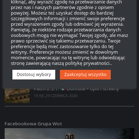
kliknąć, aby wyrazić zgodę na przetwarzanie danych
21:09, 2 LIPCA 2026
przez nas i naszych partnerów zgodnie z opisem
powyżej. Możesz też uzyskać dostęp do bardziej
szczegółowych informacji i zmienić swoje preferencje
PATCHE
/
WORLD OF TANKS
przed wyrażeniem zgody lub odmówić jej wyrażenia.
Patch 2.3.1:
Kolczatka – opis i screeny
Pamiętaj, że niektóre rodzaje przetwarzania danych
16:15, 29 CZERWCA 2026
osobowych mogą nie wymagać Twojej zgody, ale masz
prawo sprzeciwić się takiemu przetwarzaniu. Twoje
preferencje będą mieć zastosowanie tylko do tej
PATCHE
/
WORLD OF TANKS
witryny. Preferencje możesz zmienić w dowolnym
Patch 2.3.1:
63TP Rycerski – opis i screeny
momencie, powracając na tę witrynę lub odwiedzając
stronę zawierającą naszą politykę prywatności..
16:08, 29 CZERWCA 2026
Dostosuj wybory
Zaakceptuj wszystko
PATCHE
/
WORLD OF TANKS
Patch 2.3.1:
Donnola – opis i screeny
15:59, 29 CZERWCA 2026
Facebookowa Grupa Wot