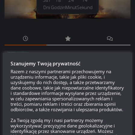
581
18
24
15
Dni
Godzin
Minut
Sekund
PROSTO Z SUPERTESTU
/
WORLD OF TANKS
Prsoto z Supertestu: Zmiany parametrów
Szanujemy Twoją prywatność
AMX 29 Bélier
Razem z naszymi partnerami przechowujemy na
14:23, 6 LIPCA 2026
urządzeniu informacje, takie jak pliki cookie, i
uzyskujemy do nich dostęp, a także przetwarzamy
dane osobowe, takie jak niepowtarzalne identyfikatory
PROSTO Z SUPERTESTU
/
WORLD OF TANKS
i standardowe informacje wysyłane przez urządzenie,
VK 45.01 (P) – kolejny pojazd z współpracy
w celu zapewniania spersonalizowanych reklam i
z Girls und Panzer?
treści, pomiaru reklam i treści oraz zbierania opinii
14:15, 6 LIPCA 2026
odbiorców, a także rozwijania i ulepszania produktów.
Za Twoją zgodą my i nasi partnerzy możemy
LEAK
/
PATCHE
/
WORLD OF TANKS
wykorzystywać precyzyjne dane geolokalizacyjne i
Miesiąc w WoT: Lipiec, czyli co nasz czeka w
identyfikację przez skanowanie urządzeń. Możesz
najbliższym miesiącu w grze?