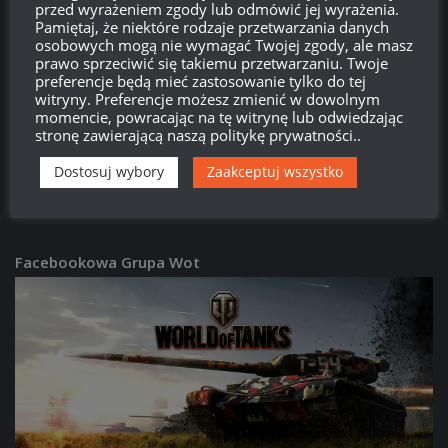
przed wyrażeniem zgody lub odmówić jej wyrażenia.
Pamiętaj, że niektóre rodzaje przetwarzania danych
PATCHE
/
WORLD OF TANKS
osobowych mogą nie wymagać Twojej zgody, ale masz
Patch 2.3.1:
63TP Rycerski – opis i screeny
prawo sprzeciwić się takiemu przetwarzaniu. Twoje
16:08, 29 CZERWCA 2026
preferencje będą mieć zastosowanie tylko do tej
witryny. Preferencje możesz zmienić w dowolnym
momencie, powracając na tę witrynę lub odwiedzając
PATCHE
/
WORLD OF TANKS
stronę zawierającą naszą politykę prywatności..
Patch 2.3.1:
Donnola – opis i screeny
Dostosuj wybory
Zaakceptuj wszystko
15:59, 29 CZERWCA 2026
Facebookowa Grupa Wot