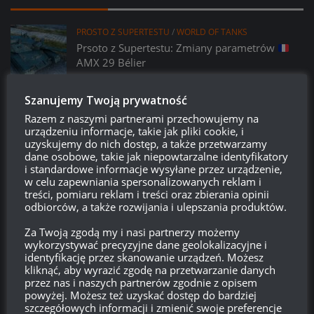
PROSTO Z SUPERTESTU
/
WORLD OF TANKS
Prsoto z Supertestu: Zmiany parametrów
AMX 29 Bélier
14:23, 6 LIPCA 2026
Szanujemy Twoją prywatność
PROSTO Z SUPERTESTU
/
WORLD OF TANKS
Razem z naszymi partnerami przechowujemy na
VK 45.01 (P) – kolejny pojazd z współpracy
urządzeniu informacje, takie jak pliki cookie, i
z Girls und Panzer?
uzyskujemy do nich dostęp, a także przetwarzamy
dane osobowe, takie jak niepowtarzalne identyfikatory
14:15, 6 LIPCA 2026
i standardowe informacje wysyłane przez urządzenie,
w celu zapewniania spersonalizowanych reklam i
LEAK
/
PATCHE
/
WORLD OF TANKS
treści, pomiaru reklam i treści oraz zbierania opinii
Miesiąc w WoT: Lipiec, czyli co nasz czeka w
odbiorców, a także rozwijania i ulepszania produktów.
najbliższym miesiącu w grze?
Za Twoją zgodą my i nasi partnerzy możemy
21:09, 2 LIPCA 2026
wykorzystywać precyzyjne dane geolokalizacyjne i
identyfikację przez skanowanie urządzeń. Możesz
PATCHE
/
WORLD OF TANKS
kliknąć, aby wyrazić zgodę na przetwarzanie danych
Patch 2.3.1:
Kolczatka – opis i screeny
przez nas i naszych partnerów zgodnie z opisem
16:15, 29 CZERWCA 2026
powyżej. Możesz też uzyskać dostęp do bardziej
szczegółowych informacji i zmienić swoje preferencje