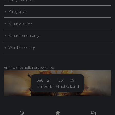
Zaloguj się
Kanał wpisów
Kanał komentarzy
WordPress.org
Brak
wierzchołka drzewka
od:
580
21
56
10
Dni
Godzin
Minut
Sekund