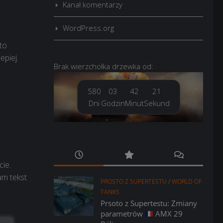
Kanał komentarzy
WordPress.org
to
epiej.
Brak
wierzchołka drzewka
od:
580
03
42
21
Dni
Godzin
Minut
Sekund
ie.
am tekst
PROSTO Z SUPERTESTU
/
WORLD OF
TANKS
Prsoto z Supertestu: Zmiany
parametrów
AMX 29