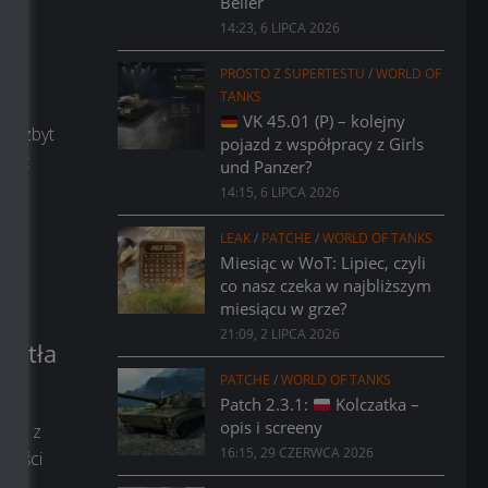
Bélier
14:23, 6 LIPCA 2026
PROSTO Z SUPERTESTU
/
WORLD OF
TANKS
VK 45.01 (P) – kolejny
em zbyt
pojazd z współpracy z Girls
emu:
und Panzer?
14:15, 6 LIPCA 2026
LEAK
/
PATCHE
/
WORLD OF TANKS
Miesiąc w WoT: Lipiec, czyli
co nasz czeka w najbliższym
miesiącu w grze?
21:09, 2 LIPCA 2026
iatła
PATCHE
/
WORLD OF TANKS
Patch 2.3.1:
Kolczatka –
opis i screeny
sji z
16:15, 29 CZERWCA 2026
mności