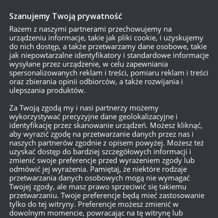
Szanujemy Twoją prywatność
D OF WARSHIPS
11:33, 15 LISTOPADA 2018
Razem z naszymi partnerami przechowujemy na
urządzeniu informacje, takie jak pliki cookie, i uzyskujemy
 z PINGiem
do nich dostęp, a także przetwarzamy dane osobowe, takie
jak niepowtarzalne identyfikatory i standardowe informacje
cy gracze World of Warships borykają się z nawracającym probl
wysyłane przez urządzenie, w celu zapewniania
gry. Deweloperzy proszą o pomoc w celu ustalenia tego probl
spersonalizowanych reklam i treści, pomiaru reklam i treści
oraz zbierania opinii odbiorców, a także rozwijania i
ngiem. Niestety problem...
ulepszania produktów.
Za Twoją zgodą my i nasi partnerzy możemy
wykorzystywać precyzyjne dane geolokalizacyjne i
identyfikację przez skanowanie urządzeń. Możesz kliknąć,
aby wyrazić zgodę na przetwarzanie danych przez nas i
D OF WARSHIPS
14:48, 29 PAŹDZIERNIKA 2018
naszych partnerów zgodnie z opisem powyżej. Możesz też
uzyskać dostęp do bardziej szczegółowych informacji i
kapitana #26 – jak przejść misję Promień św
zmienić swoje preferencje przed wyrażeniem zgody lub
odmówić jej wyrażenia. Pamiętaj, że niektóre rodzaje
przetwarzania danych osobowych mogą nie wymagać
Twojej zgody, ale masz prawo sprzeciwić się takiemu
ydarzenia Halloween 2018 roku WG jeszcze raz użyło kilka mi
przetwarzaniu. Twoje preferencje będą mieć zastosowanie
tylko do tej witryny. Preferencje możesz zmienić w
z nich jest „Promień światła w ciemności” Promień światła w cie
dowolnym momencie, powracając na tę witrynę lub
rashima...