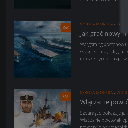
SZKOŁA MORSKA
/
WORL
0
Jak grać nowymi
Wargaming postanowił ni
Google – red.) jak grać
(opiszemy) co i jak powin
SZKOŁA MORSKA
/
WORL
0
Włączanie powtó
Szparagus pokazuje jak 
Włączanie powtórek opis
powtórki z poprzednich w