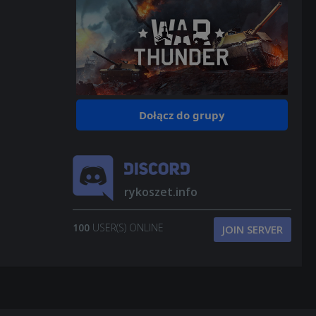
Dołącz do grupy
rykoszet.info
100
USER(S) ONLINE
JOIN SERVER