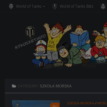
World of Tanks
World of Tanks Blitz
Skip to content
CATEGORY:
SZKOŁA MORSKA
SZKOŁA MORSKA
/
WORL
0