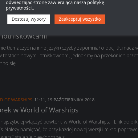
odwiedzając stronę zawierającą naszą politykę
prywatności..
Dostosuj wybory
Zaakceptuj wszystko
D OF WARSHIPS
11:51, 19 PAŹDZIERNIKA 2018
 lotniskowcami
e tłumaczyć na inne języki (czyżby zapomniał o opcji tłumacz 
 w testach nowymi lotniskowcami, jednak my na przekór ich prz
no się...
D OF WARSHIPS
11:11, 19 PAŹDZIERNIKA 2018
rek w World of Warships
najszybciej włączyć powtórki w World of Warships. Link do plik
 Należy pamiętać, że przy każdej nowej wersji i mikro-poprawc
ersji stają się niewidoczne z...