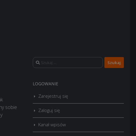
Szukaj:
LOGOWANIE
Zarejestruj się
ak
my sobie
Zaloguj się
my
Kanał wpisów