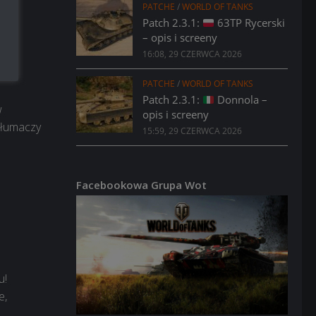
PATCHE
/
WORLD OF TANKS
Patch 2.3.1:
63TP Rycerski
– opis i screeny
16:08, 29 CZERWCA 2026
PATCHE
/
WORLD OF TANKS
Patch 2.3.1:
Donnola –
w
opis i screeny
etłumaczy
15:59, 29 CZERWCA 2026
Facebookowa Grupa Wot
u!
e,