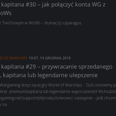
kapitana #30 – jak połączyć konta WG z
WoWs
 z Twichowym w WoWs – tłumaczy szparagus.
D OF WARSHIPS
10:07, 19 GRUDNIA 2018
kapitana #29 – przywracanie sprzedanego
 kapitana lub legendarne ulepszenie
Wargaming dotyczącej gry World of Warships. Dziś omówimy j
kręt premium(kapitana lub legendarne wyposażenie)! Wchodzi
argaming.net/support/pl/products/wows/, następnie – jeśli chce
 na...