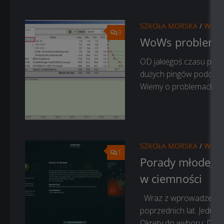
SZKOŁA MORSKA
/
WORL
9
WoWs problemy
OD jakiegoś czasu pols
dużych pingów podczas 
Wiemy o problemach z pi
SZKOŁA MORSKA
/
WORL
1
Porady młodego 
w ciemności
Wraz z wprowadzeniem w
poprzednich lat. Jedną 
Okręty do wyboru: DD U