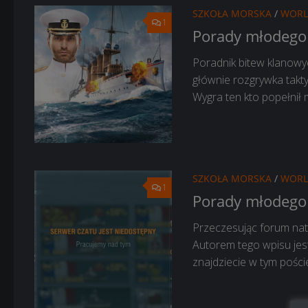
SZKOŁA MORSKA
/
WORL
1
Porady młodego 
Poradnik bitew klanow
głównie rozgrywka takty
Wygra ten kto popełnił 
SZKOŁA MORSKA
/
WORL
1
Porady młodego 
Przeczesując forum nat
Autorem tego wpisu jes
znajdziecie w tym pości