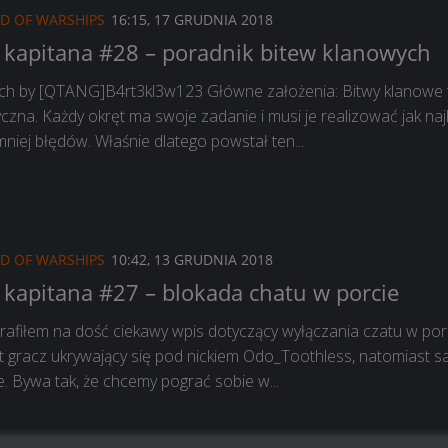
D OF WARSHIPS
16:15, 17 GRUDNIA 2018
kapitana #28 – poradnik bitew klanowych
ych by [QTANG]B4rt3kl3w123 Główne założenia: Bitwy klanowe 
czna. Każdy okręt ma swoje zadanie i musi je realizować jak najl
mniej błędów. Właśnie dlatego powstał ten...
D OF WARSHIPS
10:42, 13 GRUDNIA 2018
kapitana #27 – blokada chatu w porcie
rafiłem na dość ciekawy wpis dotyczący wyłączania czatu w porc
t gracz ukrywający się pod nickiem Odo_Toothless, natomiast s
e. Bywa tak, że chcemy pograć sobie w...