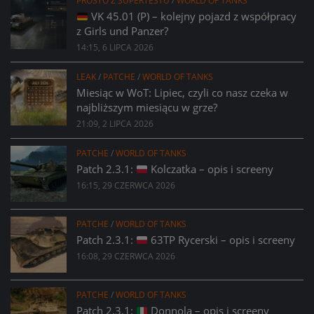
PROSTO Z SUPERTESTU
/
WORLD OF TANKS
VK 45.01 (P) – kolejny pojazd z współpracy
z Girls und Panzer?
14:15, 6 LIPCA 2026
LEAK
/
PATCHE
/
WORLD OF TANKS
Miesiąc w WoT: Lipiec, czyli co nasz czeka w
najbliższym miesiącu w grze?
21:09, 2 LIPCA 2026
PATCHE
/
WORLD OF TANKS
Patch 2.3.1:
Kolczatka – opis i screeny
16:15, 29 CZERWCA 2026
PATCHE
/
WORLD OF TANKS
Patch 2.3.1:
63TP Rycerski – opis i screeny
16:08, 29 CZERWCA 2026
PATCHE
/
WORLD OF TANKS
Patch 2.3.1:
Donnola – opis i screeny