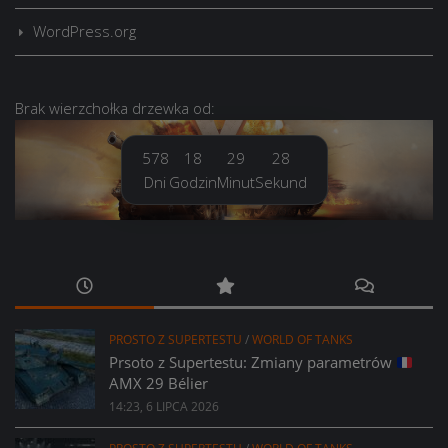
WordPress.org
Brak
wierzchołka drzewka
od:
578
18
29
29
Dni
Godzin
Minut
Sekund
PROSTO Z SUPERTESTU
/
WORLD OF TANKS
Prsoto z Supertestu: Zmiany parametrów
AMX 29 Bélier
14:23, 6 LIPCA 2026