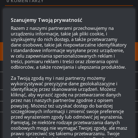
0
KOMENTARZY
Szanujemy Twoją prywatność
Razem z naszymi partnerami przechowujemy na
urządzeniu informacje, takie jak pliki cookie, i
uzyskujemy do nich dostęp, a także przetwarzamy
dane osobowe, takie jak niepowtarzalne identyfikatory
i standardowe informacje wysyłane przez urządzenie,
FOLLOW:
w celu zapewniania spersonalizowanych reklam i
treści, pomiaru reklam i treści oraz zbierania opinii
odbiorców, a także rozwijania i ulepszania produktów.
NEXT STORY
Spróbujcie sił w Operacjach świątecznych 2026 z
Za Twoją zgodą my i nasi partnerzy możemy
wykorzystywać precyzyjne dane geolokalizacyjne i
Benedictem Cumberbatchem!
identyfikację przez skanowanie urządzeń. Możesz
kliknąć, aby wyrazić zgodę na przetwarzanie danych
PREVIOUS STORY
przez nas i naszych partnerów zgodnie z opisem
powyżej. Możesz też uzyskać dostęp do bardziej
Informacje o aktualizacji 2.1
szczegółowych informacji i zmienić swoje preferencje
przed wyrażeniem zgody lub odmówić jej wyrażenia.
Pamiętaj, że niektóre rodzaje przetwarzania danych
Twitch.tv - Zurugula
osobowych mogą nie wymagać Twojej zgody, ale masz
prawo sprzeciwić się takiemu przetwarzaniu. Twoje