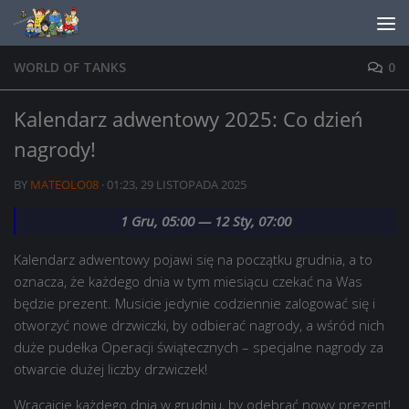
Skip to content
WORLD OF TANKS
0
Kalendarz adwentowy 2025: Co dzień
nagrody!
BY
MATEOLO08
·
01:23, 29 LISTOPADA 2025
1 Gru, 05:00 — 12 Sty, 07:00
Kalendarz adwentowy pojawi się na początku grudnia, a to
oznacza, że każdego dnia w tym miesiącu czekać na Was
będzie prezent. Musicie jedynie codziennie zalogować się i
otworzyć nowe drzwiczki, by odbierać nagrody, a wśród nich
duże pudełka Operacji świątecznych – specjalne nagrody za
otwarcie dużej liczby drzwiczek!
Wracajcie każdego dnia w grudniu, by odebrać nowy prezent!