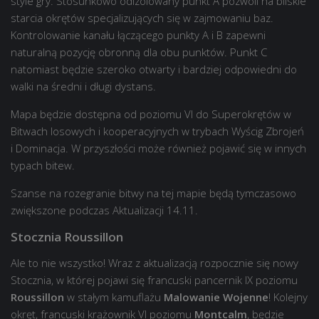
style gry. Stosunkowo odizolowany punkt A pozwoli na bliskie
starcia okrętów specjalizujących się w zajmowaniu baz.
Kontrolowanie kanału łączącego punkty A i B zapewni
naturalną pozycję obronną dla obu punktów. Punkt C
natomiast będzie szeroko otwarty i bardziej odpowiedni do
walki na średni i długi dystans.
Mapa będzie dostępna od poziomu VI do Superokrętów w
Bitwach losowych i kooperacyjnych w trybach Wyścig Zbrojeń
i Dominacja. W przyszłości może również pojawić się w innych
typach bitew.
Szanse na rozegranie bitwy na tej mapie będą tymczasowo
zwiększone podczas Aktualizacji 14.11.
Stocznia Roussillon
Ale to nie wszystko! Wraz z aktualizacją rozpocznie się nowy
Stocznia, w której pojawi się francuski pancernik IX poziomu
Roussillon
w stałym kamuflażu
Malowanie Wojenne
! Kolejny
okręt, francuski krążownik VI poziomu
Montcalm
, będzie