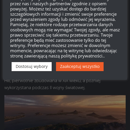
przez nas i naszych partnerów zgodnie z opisem
Nowa mapa – Wyspy Zachodzącego Słońca!
powyżej. Możesz też uzyskać dostęp do bardziej
szczegółowych informacji i zmienić swoje preferencje
Dzięki Wam, Kapitanowie, nasza nowa mapa „Wyspy Zachodu
przed wyrażeniem zgody lub odmówić jej wyrażenia.
Pamiętaj, że niektóre rodzaje przetwarzania danych
Słońca” otrzymała oficjalną nazwę i zadebiutuje w Aktualizacji
osobowych mogą nie wymagać Twojej zgody, ale masz
14.11!
prawo sprzeciwić się takiemu przetwarzaniu. Twoje
Kierując się Waszymi głosami oddanymi wcześniej w tym roku,
preferencje będą mieć zastosowanie tylko do tej
witryny. Preferencje możesz zmienić w dowolnym
nowa mapa oddaje atmosferę Cieśniny Torresa o zmierzchu.
momencie, powracając na tę witrynę lub odwiedzając
Znajduje się w odległym rejonie między Australią a Nową
stronę zawierającą naszą politykę prywatności..
Gwineą, który był terenem łowieckim dla japońskich okrętów
Dostosuj wybory
Zaakceptuj wszystko
podwodnych i kluczową trasą australijskiej marynarki do Port
Moresby. Znajduje się tu także historyczna Twierdza Green
Hill, pierwotnie zbudowana w XIX wieku, a później
wykorzystana podczas II wojny światowej.