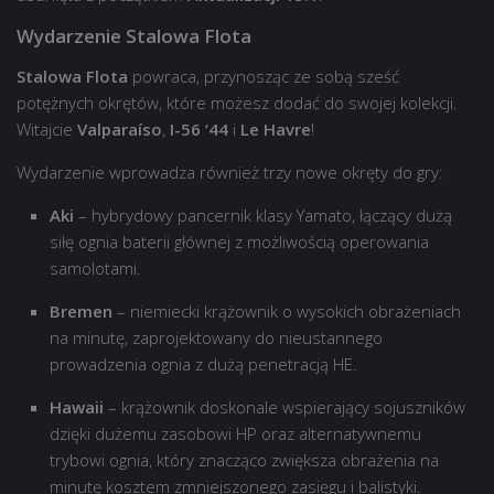
Wydarzenie Stalowa Flota
Stalowa Flota
powraca, przynosząc ze sobą sześć
potężnych okrętów, które możesz dodać do swojej kolekcji.
Witajcie
Valparaíso
,
I-56 ‘44
i
Le Havre
!
Wydarzenie wprowadza również trzy nowe okręty do gry:
Aki
– hybrydowy pancernik klasy Yamato, łączący dużą
siłę ognia baterii głównej z możliwością operowania
samolotami.
Bremen
– niemiecki krążownik o wysokich obrażeniach
na minutę, zaprojektowany do nieustannego
prowadzenia ognia z dużą penetracją HE.
Hawaii
– krążownik doskonale wspierający sojuszników
dzięki dużemu zasobowi HP oraz alternatywnemu
trybowi ognia, który znacząco zwiększa obrażenia na
minutę kosztem zmniejszonego zasięgu i balistyki.