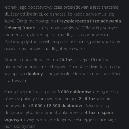
Jednak jego podstawowy czas przeładowania jest znacznie
dłuższy od średniej, co oznacza, że każda salwa musi się
liczyć. Okręt ma dostęp do
Przyspieszacza Przeładowania
Głównej Baterii
, który może zwiększyć DPM w krytycznych
momentach, ale ten sprzęt ma długi czas odnowienia.
Zachowuj dystans i wybieraj cele ostrożnie, ponieważ słaby
pancerz nie pozwoli na długotrwałą walkę.
Stocznia podzielona jest na
20 faz
, z czego
18
można
ukończyć poprzez misje bojowe. Pozostałe dwie fazy trzeba
wykupić za
dublony
– indywidualnie lub w ramach pakietów
startowych.
Każdą fazę można kupić za
3 000 dublonów
; dostępne są
również pakiety startowe obejmujące
2 i 6 faz
w cenie
odpowiednio
5 000 i 12 500 dublonów
. Pakiety te są
dostępne tylko do momentu ukończenia
4 faz misjami
bojowymi
, więc warto je zdobyć wcześniej, jeśli chce się z
nich skorzystać!