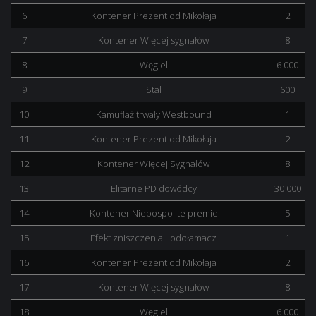
6
Kontener Prezent od Mikołaja
2
7
Kontener Więcej sygnałów
8
8
Węgiel
6 000
9
Stal
600
10
Kamuflaż trwały Westbound
1
11
Kontener Prezent od Mikołaja
2
12
Kontener Więcej Sygnałów
8
13
Elitarne PD dowódcy
30 000
14
Kontener Niepospolite premie
5
15
Efekt zniszczenia Lodołamacz
1
16
Kontener Prezent od Mikołaja
2
17
Kontener Więcej sygnałów
8
18
Węgiel
6 000