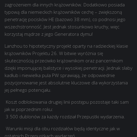
zagrożeniem dla innych krążowników. Dodatkowo posiada
typową dla niemieckich krążowników cechę – zwiększoną
penetrację pocisków HE (bazowo 38 mm), co podnosi jego
wszechstronność. Jest jednak stosunkowo kruchy, więc
korzystaj mądrze z jego Generatora dymu!
Lanzhou to hipotetyczny projekt oparty na radzieckiej klasie
krążowników Projektu 26. W bitwie wyróżnia się
skutecznością przeciwko krążownikom oraz pancernikom
dzięki imponującej balistyce i wysokiej penetracji. Jednak słaby
kadłub i niewielka pula PW sprawiają, że odpowiednie
pozycjonowanie jest absolutnie kluczowe dla wykorzystania
jej pełnego potencjału.
Koszt odblokowania drugiej linii postępu pozostaje taki sam
jak w poprzednim roku:
3 500 dublonów za każdy rozdział Przepustki wydarzenia.
Warunki misji dla obu rozdziałów będą identyczne jak w
ostatnich Przepustkach wydarzeń.