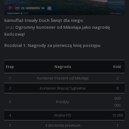
kamuflaż trwały Duch Świąt dla niego
,
oraz
Ogromny kontener od Mikołaja jako nagrodę
końcową!
Rozdział 1: Nagrody za pierwszą linię postępu
Etap
Nagroda
Ilość
1
Kontener Prezent od Mikołaja
2
2
Kontener Więcej Sygnałów
8
600
3
Kredyty
000
4
Wolne PD
10 000
5
3 dni konta premium
1