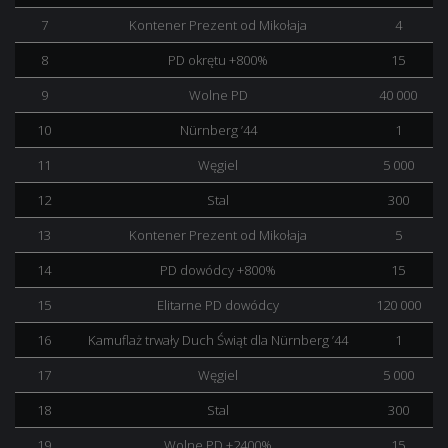
7
Kontener Prezent od Mikołaja
4
8
PD okrętu +800%
15
9
Wolne PD
40 000
10
Nürnberg ’44
1
11
Węgiel
5 000
12
Stal
300
13
Kontener Prezent od Mikołaja
5
14
PD dowódcy +800%
15
15
Elitarne PD dowódcy
120 000
16
Kamuflaż trwały Duch Świąt dla Nürnberg ’44
1
17
Węgiel
5 000
18
Stal
300
19
Wolne PD +2400%
15