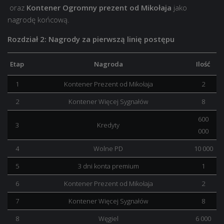
oraz
Kontener Ogromny prezent od Mikołaja
jako
nagrodę końcową.
Rozdział 2: Nagrody za pierwszą linię postępu
Etap
Nagroda
Ilość
1
Kontener Prezent od Mikołaja
2
2
Kontener Więcej Sygnałów
8
600
3
Kredyty
000
4
Wolne PD
10 000
5
3 dni konta premium
1
6
Kontener Prezent od Mikołaja
2
7
Kontener Więcej Sygnałów
8
8
Węgiel
6 000