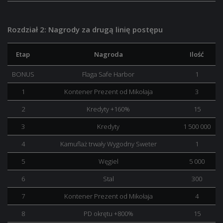
Rozdział 2: Nagrody za drugą linię postępu
Etap
Nagroda
Ilość
BONUS
Flaga Safe Harbor
1
1
Kontener Prezent od Mikołaja
3
2
Kredyty +160%
15
3
Kredyty
1 500 000
4
Kamuflaż trwały Wygodny Sweter
1
5
Węgiel
5 000
6
Stal
300
7
Kontener Prezent od Mikołaja
4
8
PD okrętu +800%
15