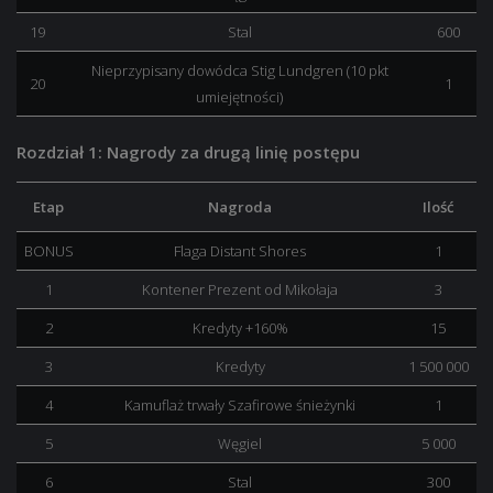
19
Stal
600
Nieprzypisany dowódca Stig Lundgren (10 pkt
20
1
umiejętności)
Rozdział 1: Nagrody za drugą linię postępu
Etap
Nagroda
Ilość
BONUS
Flaga Distant Shores
1
1
Kontener Prezent od Mikołaja
3
2
Kredyty +160%
15
3
Kredyty
1 500 000
4
Kamuflaż trwały Szafirowe śnieżynki
1
5
Węgiel
5 000
6
Stal
300