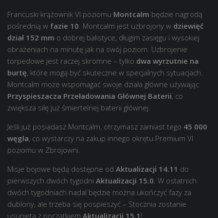
Francuski krążownik VI poziomu
Montcalm
będzie nagrodą
pośrednią w
fazie 10
. Montcalm jest uzbrojony w
dziewięć
dział 152 mm
o dobrej balistyce, długim zasięgu i wysokiej
obrażeniach na minutę jak na swój poziom. Uzbrojenie
torpedowe jest raczej skromne – tylko
dwa wyrzutnie na
burtę
, które mogą być skuteczne w specjalnych sytuacjach.
Montcalm może wspomagać swoje działa główne używając
Przyspieszacza Przeładowania Głównej Baterii
, co
zwiększa siłę już śmiertelnej baterii głównej.
Jeśli już posiadasz Montcalm, otrzymasz zamiast tego
45 000
węgla
, co wystarczy na zakup innego okrętu Premium VI
poziomu w Zbrojowni.
Misje bojowe będą dostępne od
Aktualizacji 14.11
do
pierwszych dwóch tygodni
Aktualizacji 15.0
. W ostatnich
dwóch tygodniach nadal będzie można ukończyć fazy za
dublony, ale trzeba się pospieszyć – Stocznia zostanie
usunięta z początkiem
Aktualizacji 15.1
!