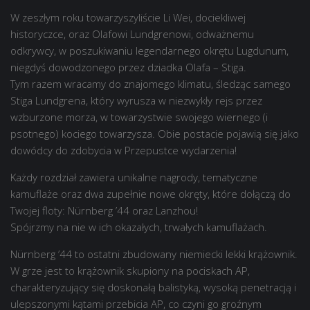
W zeszłym roku towarzyszyliście Li Wei, dociekliwej
historyczce, oraz Olafowi Lundgrenowi, odważnemu
odkrywcy, w poszukiwaniu legendarnego okrętu Lugdunum,
niegdyś dowodzonego przez dziadka Olafa – Stiga.
Tym razem wracamy do znajomego klimatu, śledząc samego
Stiga Lundgrena, który wyrusza w niezwykły rejs przez
wzburzone morza, w towarzystwie swojego wiernego (i
psotnego) kociego towarzysza. Obie postacie pojawią się jako
dowódcy do zdobycia w Przepustce wydarzenia!
Każdy rozdział zawiera unikalne nagrody, tematyczne
kamuflaże oraz dwa zupełnie nowe okręty, które dołączą do
Twojej floty: Nürnberg ’44 oraz Lanzhou!
Spójrzmy na nie w ich okazałych, trwałych kamuflażach.
Nürnberg ’44 to ostatni zbudowany niemiecki lekki krążownik.
W grze jest to krążownik skupiony na pociskach AP,
charakteryzujący się doskonałą balistyką, wysoką penetracją i
ulepszonymi kątami przebicia AP, co czyni go groźnym