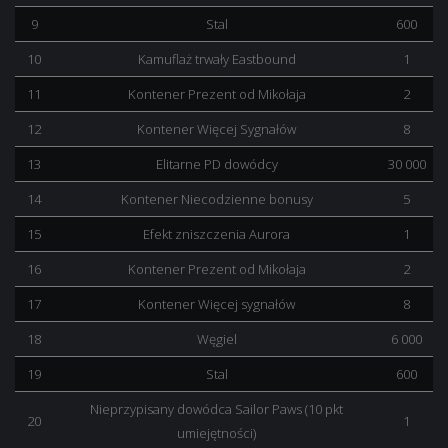
9
Stal
600
10
Kamuflaż trwały Eastbound
1
11
Kontener Prezent od Mikołaja
2
12
Kontener Więcej Sygnałów
8
13
Elitarne PD dowódcy
30 000
14
Kontener Niecodzienne bonusy
5
15
Efekt zniszczenia Aurora
1
16
Kontener Prezent od Mikołaja
2
17
Kontener Więcej sygnałów
8
18
Węgiel
6 000
19
Stal
600
Nieprzypisany dowódca Sailor Paws (10 pkt
20
1
umiejętności)