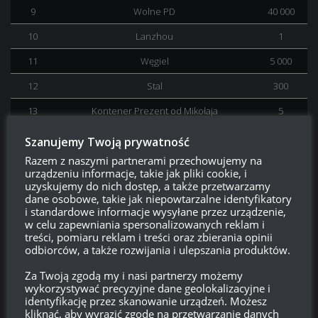
9
Wolne PD
40 000
10
Lanzhou
1
11
Węgiel
5 000
12
Stal
300
13
Kontener Prezent od Mikołaja
5
14
PD dowódcy +800%
15
Szanujemy Twoją prywatność
Razem z naszymi partnerami przechowujemy na
15
Elitarne PD dowódcy
120 000
urządzeniu informacje, takie jak pliki cookie, i
16
Kamuflaż trwały Dreadfin dla Lanzhou
1
uzyskujemy do nich dostęp, a także przetwarzamy
dane osobowe, takie jak niepowtarzalne identyfikatory
17
Węgiel
5 000
i standardowe informacje wysyłane przez urządzenie,
w celu zapewniania spersonalizowanych reklam i
18
Stal
300
treści, pomiaru reklam i treści oraz zbierania opinii
odbiorców, a także rozwijania i ulepszania produktów.
19
Wolne PD +2400%
15
Za Twoją zgodą my i nasi partnerzy możemy
20
Kontener Ogromny prezent od Mikołaja
1
wykorzystywać precyzyjne dane geolokalizacyjne i
identyfikację przez skanowanie urządzeń. Możesz
kliknąć, aby wyrazić zgodę na przetwarzanie danych