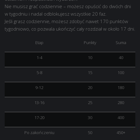
Nie musisz grać codziennie – możesz opuścić do dwóch dni
w tygodniu i nadal odblokujesz wszystkie 20 faz.
Jeśli grasz codziennie, możesz zdobyć nawet 170 punktów
tygodniowo, co pozwala ukończyć cały rozdział w około 17 dni.
Etap
Punkty
Suma
1-4
10
40
5-8
15
100
9-12
20
180
13-16
25
280
17-20
30
400
Po zakończeniu
50
450+