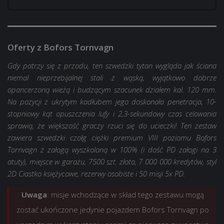
AMBT
AMBT
Miejsce w garażu
Miejsce w garażu
Oferty z Bofors Tornvagn
Załoga
Załoga z PD załogi na 3 atuty
5 000
Styl 2D: Podwójny dżinks
Gdy patrzy się z przodu, ten szwedzki tytan wygląda jak ściana
10 000
4 000 000
niemal nieprzebijalnej stali z wąską, wyjątkowo dobrze
opancerzoną wieżą i budzącym szacunek działem kal. 120 mm.
6 000 000
25×
Misje 5x PD dla
AMBT
Na pozycji z ukrytym kadłubem jego doskonała penetracja, 10-
35×
Misje 5x PD dla
AMBT
stopniowy kąt opuszczenia lufy i 2,3-sekundowy czas celowania
15×
+300% do wolnych PD i PD załogi zdobytych w
sprawią, że większość graczy rzuci się do ucieczki! Ten zestaw
bitwie na 1 godz.
25×
+300% do wolnych PD i PD załogi zdobytych w
zawiera szwedzki czołg ciężki premium VIII poziomu Bofors
bitwie na 1 godz.
15×
+100% do doświadczenia zdobywanego w
Tornvagn z załogą wyszkoloną w 100% (i dość PD załogi na 3
bitwie na 1 godz.
atuty), miejsce w garażu, 7500 szt. złota, 7 000 000 kredytów, styl
25×
+100% do doświadczenia zdobywanego w
2D Ciastko księżycowe, rezerwy osobiste i 50 misji 5x PD.
bitwie na 1 godz.
15×
+50% do kredytów zdobywanych w bitwie na 1
godz.
25×
+50% do kredytów zdobywanych w bitwie na 1
Uwaga
: misje wchodzące w skład tego zestawu mogą
godz.
Cena:
346,38 zł.
zostać ukończone jedynie pojazdem Bofors Tornvagn po
Cena:
579,99 zł.