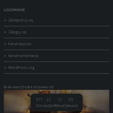
LOGOWANIE
Zarejestruj się
Zaloguj się
Kanał wpisów
Kanał komentarzy
WordPress.org
Brak
wierzchołka drzewka
od:
577
22
12
04
Dni
Godzin
Minut
Sekund