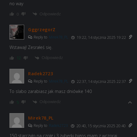
no way
Odpowiedz
0
GggrzegorZ
Reply to
Mirek78_PL
19:22, 14 stycznia 2025 19:22
Wstawaj! Zesrałeś się.
Odpowiedz
12
Radek2723
Reply to
Mirek78_PL
22:37, 14 stycznia 2025 22:37
To slabo zarabiasz jak masz dniówke 140
Odpowiedz
5
Mirek78_PL
Reply to
Radek2723
20:40, 15 stycznia 2025 20:40
150 starczyło na czołg i 3 żuberki bigos mam z wczoraj