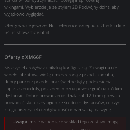
starcia wnosi wytrzymałość i potęgę inspirowaną
wikingami. Wybierzcie je ze stylem 2D Podwójny dżins, aby
wyjątkowo wyglądać.
Oferty ważne jeszcze:
Null reference exception. Check in line
64. in showarticle.html
Oferty z XM66F
Niszczyciel czołgów z unikalną konfiguracją. Z uwagi na nie
w pełni obrotową wieżę umieszczoną z przodu kadłuba,
dobry pancerz przedni oraz świetne kąty podniesienia
i opuszczenia lufy, pojazdem można pewnie grać na krótkim
dystansie. Dobre prowadzenie działa kal. 120 mm pozwala
prowadzić skuteczny ogień ze średnich dystansów, co czyni
z tego niszczyciela czołgów dość uniwersalną maszynę.
Uwaga
: misje wchodzące w skład tego zestawu mogą