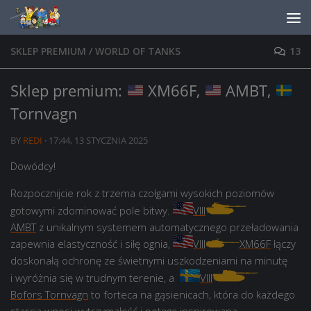
Skip to content
SKLEP PREMIUM
/
WORLD OF TANKS
13
Sklep premium:
XM66F,
AMBT,
Tornvagn
BY
REDI
·
17:44, 13 STYCZNIA 2025
Dowódcy!
Rozpocznijcie rok z trzema czołgami wysokich poziomów
gotowymi zdominować pole bitwy.
VIII
AMBT
z unikalnym systemem automatycznego przeładowania
zapewnia elastyczność i siłę ognia,
VIII
XM66F
łączy
doskonałą ochronę ze świetnymi uszkodzeniami na minutę
i wyróżnia się w trudnym terenie, a
VIII
Bofors Tornvagn
to forteca na gąsienicach, która do każdego