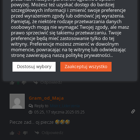
powyżej. Możesz też uzyskać dostęp do bardziej
Pisalem o sobie. W portfelu nie kreci sie hajs dla WG.
szczegółowych informacji i zmienić swoje preferencje
Teraz możesz bazyliszku WG wypierd… z „portalu”.
przed wyrażeniem zgody lub odmówić jej wyrażenia.
Pamiętaj, że niektóre rodzaje przetwarzania danych
Odpowiedz
0
osobowych mogą nie wymagać Twojej zgody, ale masz
prawo sprzeciwić się takiemu przetwarzaniu. Twoje
preferencje będą mieć zastosowanie tylko do tej
Copium w rosole
witryny. Preferencje możesz zmienić w dowolnym
Reply to
Mistrz_Uderzenia
momencie, powracając na tę witrynę lub odwiedzając
stronę zawierającą naszą politykę prywatności..
12:32, 15 stycznia 2025 12:32
„Bazyliszku WG” xddd
Dostosuj wybory
Zaakceptuj wszystko
Comunity rykoszetu to inny poziom
Odpowiedz
8
Gram_od_Maja
Reply to
Mistrz_Uderzenia
05:25, 17 stycznia 2025 05:25
Piecze zad… oj piecze
Odpowiedz
-2