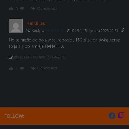
Odpowiedz
0
Hardi_SE
Reply to
Mirek78_PL
01:51, 15 stycznia 2025 01:51
No to nieźle cie doją w tej robocie , 150 zł za dniówkę ,teraz
to ja się po_śmieje HAHA i HA
Last edited 1 rok temu by HARDI_SE
Odpowiedz
3
FOLLOW: