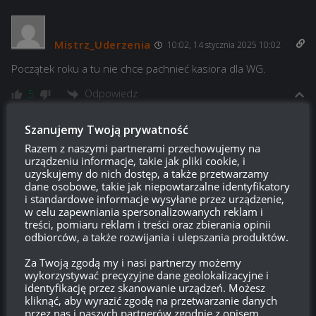
Mistrz_Uderzenia
10:02, 14 stycznia 2025 10:02
Początek roku a tu nie chce pachnieć kasiora dla WG.
Odpowiedz
5
Copium w rosole
Szanujemy Twoją prywatność
Reply to
Mistrz_Uderzenia
Razem z naszymi partnerami przechowujemy na
11:00, 15 stycznia 2025 11:00
urządzeniu informacje, takie jak pliki cookie, i
uzyskujemy do nich dostęp, a także przetwarzamy
Ale jak to firma chce zarobić?
Noway
dane osobowe, takie jak niepowtarzalne identyfikatory
To tak jakbyś miał pretensje, że firmy motoryzacyjne sprzedają
i standardowe informacje wysyłane przez urządzenie,
w celu zapewniania spersonalizowanych reklam i
swoje auta.
treści, pomiaru reklam i treści oraz zbierania opinii
Odpowiedz
odbiorców, a także rozwijania i ulepszania produktów.
-3
Za Twoją zgodą my i nasi partnerzy możemy
Mistrz_Uderzenia
wykorzystywać precyzyjne dane geolokalizacyjne i
identyfikację przez skanowanie urządzeń. Możesz
Reply to
Copium w rosole
kliknąć, aby wyrazić zgodę na przetwarzanie danych
11:04, 15 stycznia 2025 11:04
przez nas i naszych partnerów zgodnie z opisem