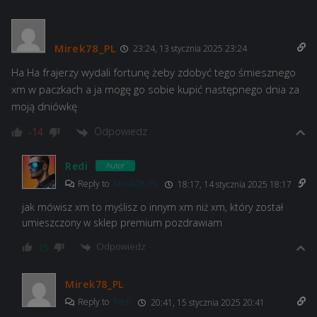
Mirek78_PL
23:24, 13 stycznia 2025 23:24
Ha Ha frajerzy wydali fortunę żeby zdobyć tego śmiesznego
xm w paczkach a ja mogę go sobie kupić następnego dnia za
moją dniówkę
Odpowiedz
-14
Redi
Autor
Reply to
Mirek78_PL
18:17, 14 stycznia 2025 18:17
jak mówisz xm to myślisz o innym xm niż xm, który został
umieszczony w sklep premium pozdrawiam
Odpowiedz
15
Mirek78_PL
Reply to
Redi
20:41, 15 stycznia 2025 20:41