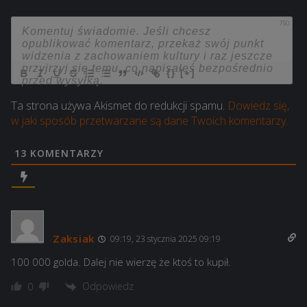
bitwie na 1 godz.
15×
+50% do kredytów zdobywanych w bitwie na 1
750
godz.
25×
+50% do kredytów zdobywanych w bitwie na 1
godz.
Cena:
367,79 zł.
{}
[+]
Cena:
578,05 zł.
Ta strona używa Akismet do redukcji spamu.
Dowiedz się,
w jaki sposób przetwarzane są dane Twoich komentarzy.
13
KOMENTARZY
Zaksiak
09:19, 23 stycznia 2025 09:19
100 000 golda. Dalej nie wierzę że ktoś to kupił.
Odpowiedz
0