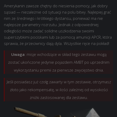
5 000
Styl 2D: Podwójny dżinks
Amerykanin zawsze chętny do niesienia pomocy, jak dobry
10 000
4 000 000
sąsiad — niezależnie od sytuacji na polu bitwy. Najlepiej grać
nim ze średniego i krótkiego dystansu, ponieważ ma nie
6 000 000
25×
Misje 5x PD dla XM66F
najlepsze parametry rozrzutu. Jednak z odpowiedniej
35×
Misje 5x PD dla
XM66F
odległości może zadać solidne uszkodzenia swoimi
15×
+300% do wolnych PD i PD załogi zdobytych w
superszybkimi pociskami lub za pomocą amunicji APCR, która
bitwie na 1 godz.
25×
+300% do wolnych PD i PD załogi zdobytych w
sprawia, że przeciwnicy dają dyla. Wszystkie ręce na pokład!
bitwie na 1 godz.
15×
+100% do doświadczenia zdobywanego w
Uwaga
: misje wchodzące w skład tego zestawu mogą
bitwie na 1 godz.
25×
+100% do doświadczenia zdobywanego w
zostać ukończone jedynie pojazdem AMBT po uprzednim
bitwie na 1 godz.
15×
+50% do kredytów zdobywanych w bitwie na 1
godz.
wykorzystaniu premii za pierwsze zwycięstwo dnia.
25×
+50% do kredytów zdobywanych w bitwie na 1
godz.
Cena:
333,32 zł.
Jeśli posiadasz już czołg zawarty w tym zestawie, otrzymasz
Cena:
567,84 zł.
złoto jako rekompensatę, w ilości zależnej od wysokości
zniżki zastosowanej dla zestawu.