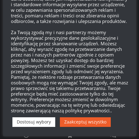
i standardowe informacje wysyłane przez urządzenie,
w celu zapewniania spersonalizowanych reklam i
Zaloguj się
treści, pomiaru reklam i treści oraz zbierania opinii
odbiorców, a także rozwijania i ulepszania produktów.
Kanał wpisów
Za Twoją zgodą my i nasi partnerzy możemy
wykorzystywać precyzyjne dane geolokalizacyjne i
Kanał komentarzy
identyfikację przez skanowanie urządzeń. Możesz
kliknąć, aby wyrazić zgodę na przetwarzanie danych
przez nas i naszych partnerów zgodnie z opisem
WordPress.org
powyżej. Możesz też uzyskać dostęp do bardziej
szczegółowych informacji i zmienić swoje preferencje
przed wyrażeniem zgody lub odmówić jej wyrażenia.
Pamiętaj, że niektóre rodzaje przetwarzania danych
Brak
wierzchołka drzewka
od:
osobowych mogą nie wymagać Twojej zgody, ale masz
prawo sprzeciwić się takiemu przetwarzaniu. Twoje
preferencje będą mieć zastosowanie tylko do tej
579
12
51
19
witryny. Preferencje możesz zmienić w dowolnym
Dni
Godzin
Minut
Sekund
momencie, powracając na tę witrynę lub odwiedzając
stronę zawierającą naszą politykę prywatności..
Dostosuj wybory
Zaakceptuj wszystko