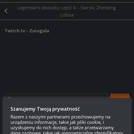
Legendarni dowódcy część 4 – Świrski, Zhenbing,
Lisboa
Twitch.tv - Zurugula
Szukaj:
Szanujemy Twoją prywatność
Razem z naszymi partnerami przechowujemy na
LOGOWANIE
urządzeniu informacje, takie jak pliki cookie, i
uzyskujemy do nich dostęp, a także przetwarzamy
Zarejestruj się
dane osobowe, takie jak niepowtarzalne identyfikatory