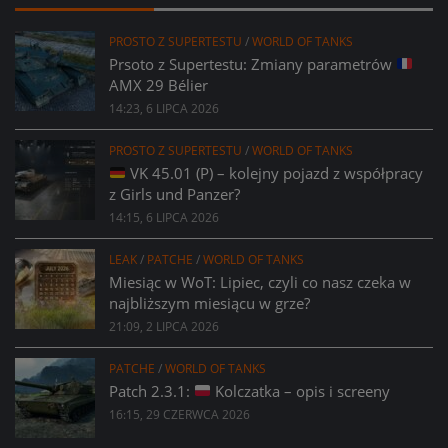
PROSTO Z SUPERTESTU
/
WORLD OF TANKS
Prsoto z Supertestu: Zmiany parametrów
AMX 29 Bélier
14:23, 6 LIPCA 2026
PROSTO Z SUPERTESTU
/
WORLD OF TANKS
VK 45.01 (P) – kolejny pojazd z współpracy
z Girls und Panzer?
14:15, 6 LIPCA 2026
LEAK
/
PATCHE
/
WORLD OF TANKS
Miesiąc w WoT: Lipiec, czyli co nasz czeka w
najbliższym miesiącu w grze?
21:09, 2 LIPCA 2026
PATCHE
/
WORLD OF TANKS
Patch 2.3.1:
Kolczatka – opis i screeny
16:15, 29 CZERWCA 2026