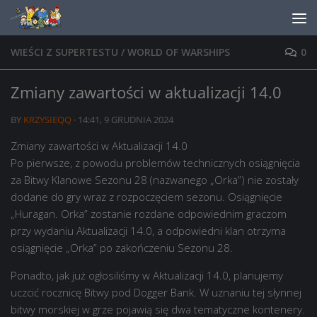
Skip to content
WIEŚCI Z SUPERTESTU
/
WORLD OF WARSHIPS
0
Zmiany zawartości w aktualizacji 14.0
BY
KRZYSIEQQ
·
14:41, 9 GRUDNIA 2024
Zmiany zawartości w Aktualizacji 14.0
Po pierwsze, z powodu problemów technicznych osiągnięcia
za Bitwy Klanowe Sezonu 28 (nazwanego „Orka”) nie zostały
dodane do gry wraz z rozpoczęciem sezonu. Osiągnięcie
„Huragan. Orka” zostanie rozdane odpowiednim graczom
przy wydaniu Aktualizacji 14.0, a odpowiedni klan otrzyma
osiągnięcie „Orka” po zakończeniu Sezonu 28.
Ponadto, jak już ogłosiliśmy w Aktualizacji 14.0, planujemy
uczcić rocznicę Bitwy pod Dogger Bank. W uznaniu tej słynnej
bitwy morskiej w grze pojawią się dwa tematyczne kontenery.