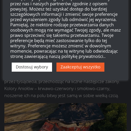
przez nas i naszych partnerów zgodnie z opisem
powyżej. Możesz też uzyskać dostęp do bardziej
Styl 2D:”Dziedzictwo Sanguiniusa”.
szczegółowych informacji i zmienić swoje preferencje
przed wyrażeniem zgody lub odmówić jej wyrażenia.
Na nadchodzący tematyczny zestaw Prime Gaming WoT (Maj).
Pamiętaj, że niektóre rodzaje przetwarzania danych
Ponownie partnerstwo z Warhammer 40,000.
osobowych mogą nie wymagać Twojej zgody, ale masz
prawo sprzeciwić się takiemu przetwarzaniu. Twoje
„Dziedzictwo Sanguiniusa” – Przez całą swoją historię
preferencje będą mieć zastosowanie tylko do tej
witryny. Preferencje możesz zmienić w dowolnym
legendarni Krwawi Aniołowie wykazują niezwykłą, niemal
momencie, powracając na tę witrynę lub odwiedzając
niemożliwą do przezwyciężenia odwagę bojową. Dzięki niej
stronę zawierającą naszą politykę prywatności..
radzą sobie z najtrudniejszymi, czasami nie do pokonania
Dostosuj wybory
Zaakceptuj wszystko
przeszkodami na niezliczonych polach bitew w wielu
światach. Entuzjazm i umiejętności Zakonu doskonalono
przez tysiąclecia, przechodząc na liczne następcze zakony.
Kolory Aniołów – krwawo-czerwony i smołowo-czarny,
noszenie ich na polu bitwy jest samą w sobie wielką czcią.