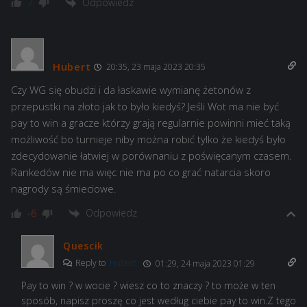
Odpowiedz
7
Hubert
20:35, 23 maja 2023 20:35
Czy WG się obudzi i da łaskawie wymianę żetonów z
przepustki na złoto jak to było kiedyś? Jeśli Wot ma nie być
pay to win a gracze którzy grają regularnie powinni mieć taką
możliwość bo turnieje niby można robić tylko że kiedyś było
zdecydowanie łatwiej w porównaniu z poświęcanym czasem.
Rankedów nie ma więc nie ma po co grać natarcia skoro
nagrody są śmieciowe.
Odpowiedz
-6
Quescik
Reply to
Hubert
01:29, 24 maja 2023 01:29
Pay to win ? w wocie ? wiesz co to znaczy ? to może w ten
sposób, napisz proszę co jest według ciebie pay to win.Z tego