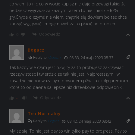
co wiem to nic co w wocie kupisz nie daje przewagi takiej że
bedziesz wygrywał za każdym razem to nie chińskie RPG
gry.Chyba o czymś nie wiem, chętnie się dowiem bo też chce
zacząć wygrywać i mogę nawet za to płacić no problem.
Odpowiedz
0
Bogacz
Reply to
Quescik
08:33, 24 maja 2023 08:33
Tak kazdy wie czym jest p2w, ty za to probujesz zakrzywiac
rzeczywistosc i twierdzic ze tak nie jest. Najprostszym i w
zasadzie niepodwazalnym dowodem p2w sa czolgi premium
ktore to od dawna sa lepsze niz drzewkowe odpowiedniki.
Odpowiedz
-1
Ten Normalny
Reply to
Bogacz
08:42, 24 maja 2023 08:42
Mylisz się. To nie jest pay to win tylko pay to progress. Pay to