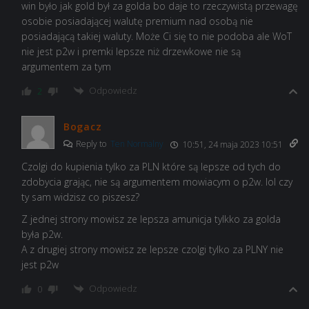
win było jak gold był za golda bo daje to rzeczywistą przewagę
osobie posiadającej walutę premium nad osobą nie
posiadającą takiej waluty. Może Ci się to nie podoba ale WoT
nie jest p2w i premki lepsze niż drzewkowe nie są
argumentem za tym
Odpowiedz
2
Bogacz
Reply to
Ten Normalny
10:51, 24 maja 2023 10:51
Czolgi do kupienia tylko za PLN które są lepsze od tych do
zdobycia grając, nie są argumentem mowiacym o p2w. lol czy
ty sam widzisz co piszesz?
Z jednej strony mowisz ze lepsza amunicja tylkko za golda
była p2w.
A z drugiej strony mowisz ze lepsze czolgi tylko za PLNY nie
jest p2w
Odpowiedz
0