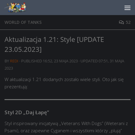
Skip to content
WORLD OF TANKS
52
Aktualizacja 1.21: Style [UPDATE
23.05.2023]
BY
REDI
· PUBLISHED
16:52, 23 MAJA 2023
· UPDATED
07:51, 31 MAJA
2023
W aktualizacji 1.21 dodanych zostało wiele styli. Oto jak się
prezentują:
Styl 2D „Daj Łapę”
Styl inspirowany inicjatywą „Veterans With Dogs” (Weterani z
Psami), oraz zapewne Cyganem i wszystkimi którzy „plują”