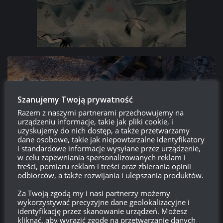
Szanujemy Twoją prywatność
Razem z naszymi partnerami przechowujemy na
urządzeniu informacje, takie jak pliki cookie, i
uzyskujemy do nich dostęp, a także przetwarzamy
dane osobowe, takie jak niepowtarzalne identyfikatory
i standardowe informacje wysyłane przez urządzenie,
w celu zapewniania spersonalizowanych reklam i
treści, pomiaru reklam i treści oraz zbierania opinii
Dla wszystkich regionów, rysowany przez WG.
Niehistoryczny
.
odbiorców, a także rozwijania i ulepszania produktów.
Pasuje do pojazdów dowolnej nacji i poziomu. Grupa:
Za Twoją zgodą my i nasi partnerzy możemy
Specjalne
. Cena:
1500.
wykorzystywać precyzyjne dane geolokalizacyjne i
identyfikację przez skanowanie urządzeń. Możesz
kliknąć, aby wyrazić zgodę na przetwarzanie danych