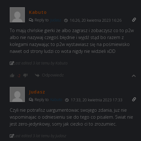
Kabuto
Reply to
Judasz
16:26, 20 kwietnia 2023 16:26
To mają chińskie gierki że albo zagrasz i zobaczysz co to p2w
albo nie nazywaj czegoś błędnie i wyjdź stąd bo razem z
kolegami nazywając to p2w wystawiasz się na pośmiewisko
nawet od strony ludzi co wota nigdy nie widzieli xDD
Last edited 3 lat temu by Kabuto
Odpowiedz
-2
Judasz
Reply to
Kabuto
17:33, 20 kwietnia 2023 17:33
Czyli nie potrafisz uargumentowac swojego zdania, juz nie
wspominajac o odniesieniu sie do tego co pisalem. Swiat nie
jest zero-jedynkowy, sorry jak ciezko ci to zrozumiec.
Last edited 3 lat temu by Judasz