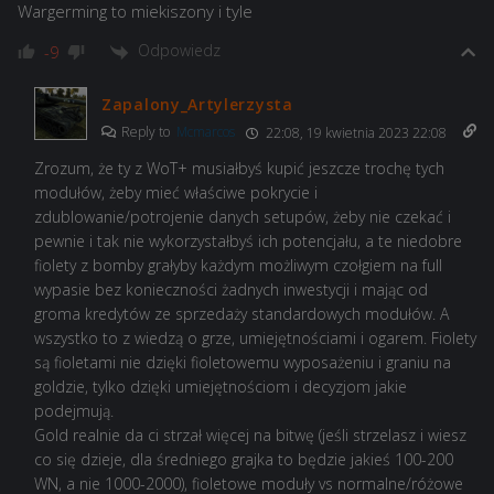
Wargerming to miekiszony i tyle
Odpowiedz
-9
Zapalony_Artylerzysta
Reply to
Mcmarcos
22:08, 19 kwietnia 2023 22:08
Zrozum, że ty z WoT+ musiałbyś kupić jeszcze trochę tych
modułów, żeby mieć właściwe pokrycie i
zdublowanie/potrojenie danych setupów, żeby nie czekać i
pewnie i tak nie wykorzystałbyś ich potencjału, a te niedobre
fiolety z bomby grałyby każdym możliwym czołgiem na full
wypasie bez konieczności żadnych inwestycji i mając od
groma kredytów ze sprzedaży standardowych modułów. A
wszystko to z wiedzą o grze, umiejętnościami i ogarem. Fiolety
są fioletami nie dzięki fioletowemu wyposażeniu i graniu na
goldzie, tylko dzięki umiejętnościom i decyzjom jakie
podejmują.
Gold realnie da ci strzał więcej na bitwę (jeśli strzelasz i wiesz
co się dzieje, dla średniego grajka to będzie jakieś 100-200
WN, a nie 1000-2000), fioletowe moduły vs normalne/różowe