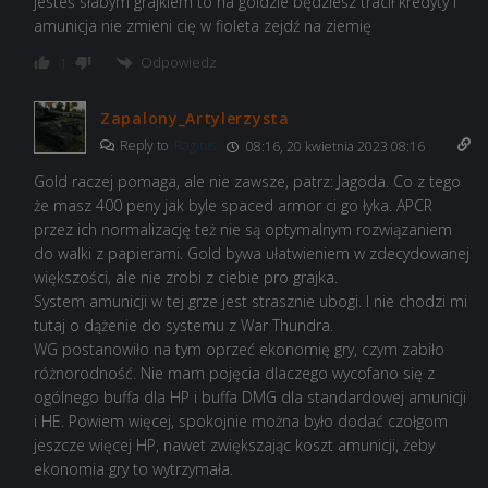
jesteś słabym grajkiem to na goldzie będziesz tracił kredyty i
amunicja nie zmieni cię w fioleta zejdź na ziemię
Odpowiedz
1
Zapalony_Artylerzysta
Reply to
Raginis
08:16, 20 kwietnia 2023 08:16
Gold raczej pomaga, ale nie zawsze, patrz: Jagoda. Co z tego
że masz 400 peny jak byle spaced armor ci go łyka. APCR
przez ich normalizację też nie są optymalnym rozwiązaniem
do walki z papierami. Gold bywa ułatwieniem w zdecydowanej
większości, ale nie zrobi z ciebie pro grajka.
System amunicji w tej grze jest strasznie ubogi. I nie chodzi mi
tutaj o dążenie do systemu z War Thundra.
WG postanowiło na tym oprzeć ekonomię gry, czym zabiło
różnorodność. Nie mam pojęcia dlaczego wycofano się z
ogólnego buffa dla HP i buffa DMG dla standardowej amunicji
i HE. Powiem więcej, spokojnie można było dodać czołgom
jeszcze więcej HP, nawet zwiększając koszt amunicji, żeby
ekonomia gry to wytrzymała.