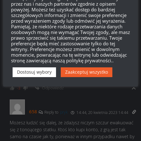
przez nas i naszych partnerów zgodnie z opisem
płacz pomidora.
powyżej. Możesz też uzyskać dostęp do bardziej
Odpowiedz
szczegółowych informacji i zmienić swoje preferencje
5
przed wyrażeniem zgody lub odmówić jej wyrażenia.
Pamiętaj, że niektóre rodzaje przetwarzania danych
pryk
osobowych mogą nie wymagać Twojej zgody, ale masz
prawo sprzeciwić się takiemu przetwarzaniu. Twoje
Reply to
Guma
13:54, 20 kwietnia 2023 13:54
preferencje będą mieć zastosowanie tylko do tej
witryny. Preferencje możesz zmienić w dowolnym
Gra nie umrze z dnia na dzień, a jak zacznie umierac to fiolety
momencie, powracając na tę witrynę lub odwiedzając
nie beda same ze soba walczyć tylko tak jak ja sprzedadząc
stronę zawierającą naszą politykę prywatności..
konta jeszcze zanim gra upadnie żeby zarobić coś na tym
wszystkim. Masz dostać coś żeby chciało ci sie grać xD nie
Dostosuj wybory
Zaakceptuj wszystko
chcesz to nie graj, twoja sprawa nikt na siłę cie nie trzyma.
Odpowiedz
-3
658
Reply to
pryk
14:44, 20 kwietnia 2023 14:44
Możesz łudzić się dalej, że żdażysz niczym szczur ewakuować
się z tonoącego statku. Ktoś kto kupi konto, z grą jest tak
samo na czasie jak ty, ponieważ w innym przypadku nawet by