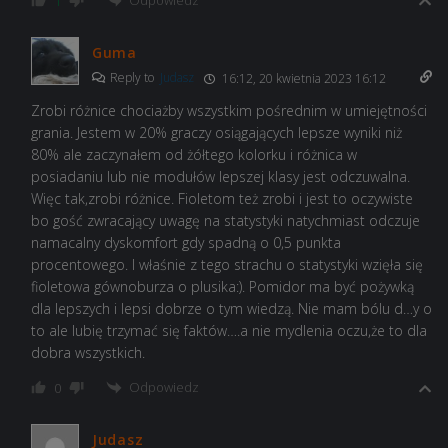
1
Guma
Reply to
Judasz
16:12, 20 kwietnia 2023 16:12
Zrobi różnice chociażby wszystkim pośrednim w umiejętności
grania. Jestem w 20% graczy osiągających lepsze wyniki niż
80% ale zaczynałem od żółtego kolorku i różnica w
posiadaniu lub nie modułów lepszej klasy jest odczuwalna.
Więc tak,zrobi różnice. Fioletom też zrobi i jest to oczywiste
bo gość zwracający uwagę na statystyki natychmiast odczuje
namacalny dyskomfort gdy spadną o 0,5 punkta
procentowego. I właśnie z tego strachu o statystyki wzięła się
fioletowa gównoburza o plusika:). Pomidor ma być pożywką
dla lepszych i lepsi dobrze o tym wiedzą. Nie mam bólu d…y o
to ale lubię trzymać się faktów….a nie mydlenia oczu,że to dla
dobra wszystkich.
Odpowiedz
0
Judasz