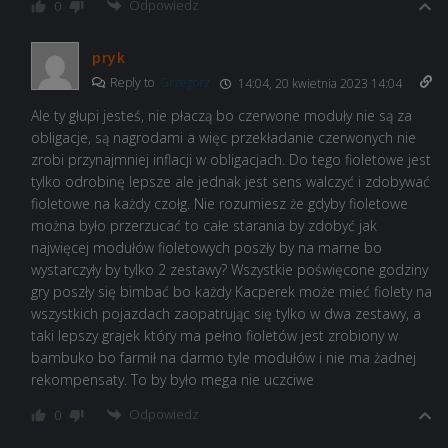
Odpowiedz
0
pryk
Reply to
Grzegorz
14:04, 20 kwietnia 2023 14:04
Ale ty głupi jesteś, nie płaczą bo czerwone moduły nie są za
obligacje, są nagrodami a więc przekładanie czerwonych nie
zrobi przynajmniej inflacji w obligacjach. Do tego fioletowe jest
tylko odrobinę lepsze ale jednak jest sens walczyć i zdobywać
fioletowe na każdy czołg. Nie rozumiesz że gdyby fioletowe
można było przerzucać to całe starania by zdobyć jak
najwięcej modułów fioletowych poszły by na marne bo
wystarczyły by tylko 2 zestawy? Wszystkie poświęcone godziny
gry poszły się bimbać bo każdy Kacperek może mieć fiolety na
wszystkich pojazdach zaopatrując się tylko w dwa zestawy, a
taki lepszy grajek który ma pełno fioletów jest zrobiony w
bambuko bo farmił na darmo tyle modułów i nie ma żadnej
rekompensaty. To by było mega nie uczciwe
Odpowiedz
0