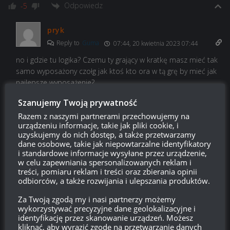
Odpowiedz
-5
pryk
Reply to
Guma
07:44, 20 kwietnia 2023 07:44
no i gdzie tu logika? Czemu ty grający w kratkę masz mieć tak
samo wyposażony czołg jak ktoś kto ora w tą grę by mieć jak
najlepsze wyposażenie?
Odpowiedz
9
Szanujemy Twoją prywatność
Razem z naszymi partnerami przechowujemy na
urządzeniu informacje, takie jak pliki cookie, i
Guma
uzyskujemy do nich dostęp, a także przetwarzamy
Reply to
pryk
12:15, 20 kwietnia 2023 12:15
dane osobowe, takie jak niepowtarzalne identyfikatory
i standardowe informacje wysyłane przez urządzenie,
Żeby mi się dalej chciało grać. I jest w tym logika bo fiolety
w celu zapewniania spersonalizowanych reklam i
potrzebują pomidorów aby poprawiać sobie samopoczucie.
treści, pomiaru reklam i treści oraz zbierania opinii
Jak zaczniecie grać tylko między sobą to dopiero zacznie się
odbiorców, a także rozwijania i ulepszania produktów.
ból ****. O wiele większy niż o dające drobną ale zawsze
Za Twoją zgodą my i nasi partnerzy możemy
przewagę fioletowe moduły.
wykorzystywać precyzyjne dane geolokalizacyjne i
Po wpisach i minusach widzę,że trafiłem w sedno. Płacz
identyfikację przez skanowanie urządzeń. Możesz
fioletów wypracował zmianę a ten płacz brzmi tak samo jak
kliknąć, aby wyrazić zgodę na przetwarzanie danych