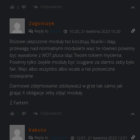
Odpowiedz
0
Zagończyk
Reply to
Judasz
10:20, 21 kwietnia 2023 10:20
Różowe ulepszone moduły też kosztują 3bańki i dają
przewagę nad normalnymi modułami więc te również powinny
być wywalone z WOT plusa idąc Twoim tokiem myślenia.
Powinny tylko zwykłe moduły być ściągane za darmo żeby było
fair. Więc albo wszystko albo wcale a nie połowiczne
rozwiązanie.
Darmowe zdejmowanie zdobywasz w grze tak samo jak
grając X obligacje żeby zdjąć moduły.
Z Fartem
Odpowiedz
1
Kabuto
Reply to
Zagończyk
12:01, 21 kwietnia 2023 12:01