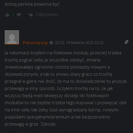
ilością perków powinna być.
Odpowiedz
4
Peruniasty
22:32, 19 kwietnia 2023 22:32
Ja natomiast liczyłem na fioletowe moduły, przecież trzeba
trochę pograć żeby je wszystkie zdobyć, zmiana
zniwelowałaby ogromne różnice pomiędzy nowymi a
doświadczonymi, a tak to znowu stary gracz co trochę
przegrał w giere nie dość, że ma to doświadczenie to jeszcze
przewagę w inny sposób. Liczyłem trochę na to, że jak
wszyscy będą mieli łatwiejszy dostęp do fioletowych
modułów to nie będzie trzeba tego kupować i poświęcać obli
na inne cele, tak żeby staż wynagradzany był np. nowymi
pojazdami specjalnymi/premium a nie bezpośrednio
przewagą w grze. Szkoda.