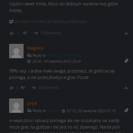
często nawet mniej. Klucz do dobrych wyników leży gdzie
indziej.
Last edited 3 lat temu by Zapalony_Artylerzysta
Odpowiedz
11
Raginis
Reply to
Zapalony_Artylerzysta
23:41, 19 kwietnia 2023 23:41
99% racji. I jedna mała uwaga, przyznasz, że gold raczej
pomaga, a nie przeszkadza w grze. Pozdr
Odpowiedz
0
pryk
Reply to
Raginis
07:15, 20 kwietnia 2023 07:15
w większości sytuacji pomaga ale nie oszukujmy się każdy
może grac na goldzie i nie jest to nic dziwnego. Nadal jeśli