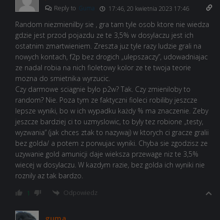
Reply to
Guma
17:46, 20 kwietnia 2023 17:46
Random niezmienilby sie , gra tam tyle osob ktore nie wiedza
gdzie jest przod pojazdu ze te 3,5% w dosylaczu jest ich
ostatnim zmartwieniem. Zreszta juz tyle razy ludzie grali na
nowych kontach, f2p bez drogich „ulepszaczy”, udowadniajac
ze nadal robia na nich fioletowy kolor ze te twoja teorie
mozna do smietnika wyrzucic.
Czy darmowe sciagnie bylo p2w? Tak. Czy zmieniloby to
random? Nie. Poza tym ze faktyczni fioleci robiliby jeszcze
lepsze wyniki, bo w ich wypadku każdy % ma znaczenie. Zeby
jeszcze bardziej ci to uzmyslowic, to byly tez robione „testy,
wyzwania” (jak chces ztak to nazywaj) w ktorych ci gracze gralii
bez golda/ a potem z porwujac wyniki. Chyba sie zgodzisz ze
uzywanie gold amunicji daje wieksza przewage niz te 3,5%
wiecej w dosylaczu. W kazdym razie, bez golda ich wyniki nie
roznily az tak bardzo.
Odpowiedz
1
guma