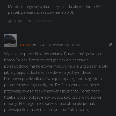
Mordo im tego się wytłumaczyć nie da ale wiadomo BZ z
paczek pewnie chcieli i p2w nie ma XDD
Odpowiedz
0
Guma
07:41, 20 kwietnia 2023 07:41
Wypłakane przez fioletów zmiany. Ruszcie mózgownicami
bracia Polacy. Przecież ktoś grający od lat prawie
polzawodowo ma fioletowe moduły na wielu czołgach a taki
jak ja grający z doskoku zaledwie na jednym-dwóch.
Darmowa przekładka zrównuje mój czołg pod względem
parametrów z jego czołgiem. De facto zmniejsze nieco
przewagę owego zaawansowanego gracza. Teraz nadal
trzeba wydać obligacje aby wyposażyć czołg w fioletowe
moduły. Nikt tego nie robi więc ta drobna ale jednak
przewaga fioleta została utrzymana. Tak to widzę.