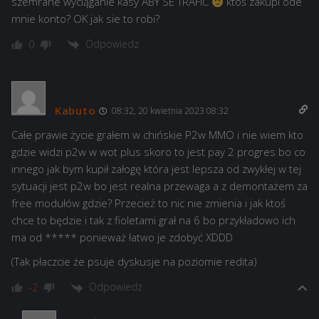
szemrane wyciąganie kasy ABY SE TRAFIĆ
ktoś zakupi ode
mnie konto? OK jak sie to robi?
Odpowiedz
0
Kabuto
08:32, 20 kwietnia 2023 08:32
Całe prawie życie grałem w chińskie P2w MMO i nie wiem kto
gdzie widzi p2w w wot plus skoro to jest pay 2 progres bo co
innego jak bym kupił załogę która jest lepsza od zwykłej w tej
sytuacji jest p2w bo jest realna przewaga a z demontażem za
free modułów gdzie? Przecież to nic nie zmienia i jak ktoś
chce to będzie i tak z fioletami grał na 6 bo przykładowo ich
ma od ***** ponieważ łatwo je zdobyć XDDD
(Tak płaczcie że psuje dyskusje na poziomie redita)
Odpowiedz
-2