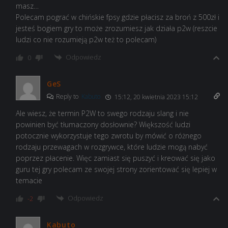
masz…
Polecam pograć w chińskie fpsy gdzie płacisz za broń z 500zł i
jesteś bogiem gry to może zrozumiesz jak działa p2w (reszcie
ludzi co nie rozumieją p2w też to polecam)
Odpowiedz
0
GeS
Reply to
Kabuto
15:12, 20 kwietnia 2023 15:12
Ale wiesz, że termin P2W to swego rodzaju slang i nie
powinien być tłumaczony dosłownie? Większość ludzi
potocznie wykorzystuje tego zwrotu by mówić o różnego
rodzaju przewagach w rozgrywce, które ludzie mogą nabyć
poprzez płacenie. Więc zamiast się puszyć i kreować się jako
guru tej gry polecam ze swojej strony zorientować się lepiej w
temacie
Odpowiedz
-2
Kabuto