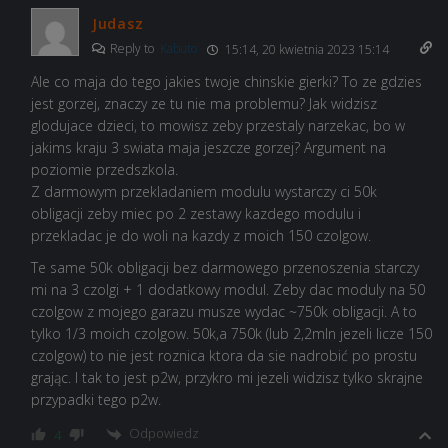
Judasz
Reply to
Kabuto
15:14, 20 kwietnia 2023 15:14
Ale co maja do tego jakies twoje chinskie gierki? To ze gdzies
jest gorzej, znaczy ze tu nie ma problemu? Jak widzisz
glodujace dzieci, to mowisz zeby przestaly narzekac, bo w
jakims kraju 3 swiata maja jeszcze gorzej? Argument na
poziomie przedszkola.
Z darmowym przekladaniem modulu wystarczy ci 50k
obligacji zeby miec po 2 zestawy kazdego modulu i
przekladac je do woli na kazdy z moich 150 czolgow.
Te same 50k obligacji bez darmowego przenoszenia starczy
mi na 3 czolgi + 1 dodatkowy modul. Zeby dac moduly na 50
czolgow z mojego garazu musze wydac ~750k obligacji. A to
tylko 1/3 moich czolgow. 50k,a 750k (lub 2,2mln jezeli licze 150
czolgow) to nie jest roznica ktora da sie nadrobić po prostu
grając. I tak to jest p2w, przykro mi jezeli widzisz tylko skrajne
przypadki tego p2w.
Odpowiedz
4