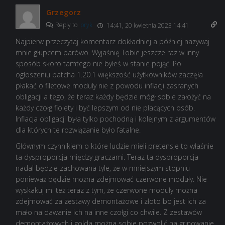
Grzegorz
Reply to
pryk
14:41, 20 kwietnia 2023 14:41
Najpierw przeczytaj komentarz dokładniej a później nazywaj
mnie głupcem parówo. Wyjaśnię Tobie jeszcze raz w inny
sposób skoro tamtego nie byłeś w stanie pojąć. Po
ogłoszeniu patcha 1.20.1 większość użytkowników zaczęła
płakać o filetowe moduły nie z powodu inflacji zasranych
obligacji a tego, że teraz każdy będzie mógł sobie założyć na
każdy czołg fiolety i być lepszym od nie płacących osób.
Inflacja obligacji była tylko pochodną i kolejnym z argumentów
dla których te rozwiązanie było fatalne.
Głównym czynnikiem o które ludzie mieli pretensje to właśnie
ta dysproporcja między graczami. Teraz ta dysproporcja
nadal będzie zachowana tyle, że w mniejszym stopniu
ponieważ będzie można zdejmować czerwone moduły. Nie
wyskakuj mi też teraz z tym, że czerwone moduły można
zdejmować za zestawy demontażowe i złoto bo jest ich za
mało na dawanie ich na inne czołgi co chwile. Z zestawów
demontażowych i golda można sobie pozwolić na grinowanie