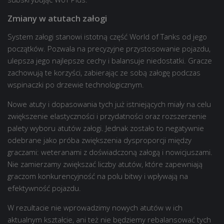
Zmiany w atutach załogi
System załogi stanowi istotną część World of Tanks od jego
początków. Pozwala na precyzyjne przystosowanie pojazdu,
ulepsza jego najlepsze cechy i balansuje niedostatki. Gracze
zachowują te korzyści, zabierając ze sobą załogę podczas
wspinaczki po drzewie technologicznym.
Nowe atuty i dopasowania tych już istniejących miały na celu
zwiększenie elastyczności i przydatności oraz rozszerzenie
palety wyboru atutów załogi. Jednak zostało to negatywnie
odebrane jako próba zwiększenia dysproporcji między
graczami: weteranami z doświadczoną załogą i nowicjuszami.
Nie zamierzamy zwiększać liczby atutów, które zapewniają
graczom konkurencyjność na polu bitwy i wpływają na
efektywność pojazdu.
W rezultacie nie wprowadzimy nowych atutów w ich
aktualnym kształcie, ani też nie będziemy rebalansować tych