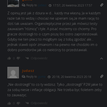
Reply to
Judasz
17:57, 20 kwietnia 2023 17:57
Z opinią jest jak z dziura w d… każdy ma własną. Ja w każdym
razie tak to widzę i chociaż nie upieram się,że mam rację to
dziś tak uważam. Organoleptycznie przez jak mówisz testy
zauważam ”różnicę” i tyle. A pisać możemy co chcemy. Pro
gracze dostrzegli to o czym piszę bo ostro zaprotestowali.
Gdyby nie ten płacz to mógłbym się z tobą zgodzić ale…
jednak stawili opór zmianom i na pewno nie chodziło im o
dobro pomidorów jak co niektórzy to przedstawiali.
Odpowiedz
0
Judasz
Reply to
guma
20:18, 20 kwietnia 2023 20:18
„Nie dostrzegli” to co ty widzisz. Tylko „dostrzegli” P2W jakie to
za sobą niesie i inflacje obligacji. Nie trzeba byc fioletem zeby
to zauwazyc.
Odpowiedz
0