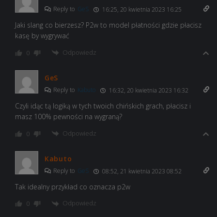
Reply to
GeS
16:25, 20 kwietnia 2023 16:25
Jaki slang co bierzesz? P2w to model płatności gdzie płacisz
kasę by wygrywać
Odpowiedz
0
GeS
Reply to
Kabuto
16:32, 20 kwietnia 2023 16:32
Czyli idąc tą logiką w tych twoich chińskich grach, płacisz i
masz 100% pewności na wygraną?
Odpowiedz
0
Kabuto
Reply to
GeS
08:52, 21 kwietnia 2023 08:52
Tak idealny przykład co oznacza p2w
Odpowiedz
0