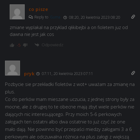
co pisze
Reply to
Guma
08:20, 20 kwietnia 2023 08:20
zmiane wyplakal na przyklad qłikibejbi a on fioletem juz od
dawna nie jest jak cos
Odpowiedz
-5
pryk
07:11, 20 kwietnia 2023 07:11
Pozbycie sie przekładki fioletów z wot+ uważam za zmianę na
plus.
Co do perków mam mieszane uczucia, z jednej strony były za
mocne, ale z drugiej to te obecne mają zbyt wiele perków nie
dających nic interesującego. Przy moich 5-6 perkowych
załogach ten ostatni albo dwa ostatnie to już czyć że one
mało dają. Nie powinno być przepaści miedzy załogami 3 a 6
perkowymi ale odczuwalna różnica na plus załogi z większą