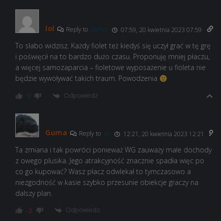
lol
Reply to
Guma
07:59, 20 kwietnia 2023 07:59
To słabo widzisz. Każdy fiolet też kiedyś się uczył grać w tę grę
i poświęcił na to bardzo dużo czasu. Proponuję mniej płaczu,
a więcej samozaparcia – fioletowe wyposażenie u fioleta nie
będzie wywoływać takich traum. Powodzenia
Odpowiedz
9
Guma
Reply to
lol
12:21, 20 kwietnia 2023 12:21
Ta zmiana i tak powróci ponieważ WG zauważy małe dochody
z owego plusika. Jego atrakcyjność znacznie spadła więc po
co go kupować? Wasz płacz odwlekał to tymczasowo a
niezgodność w kasie szybko przesunie obiekcje graczy na
dalszy plan.
Odpowiedz
-2