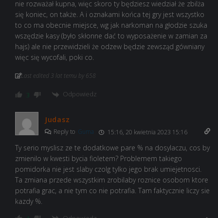
nie rozważał kupna, więc skoro ty będziesz wiedział że zbilża
się koniec, on także. A i oznakami końca tej gry jest wszystko
to co ma obecnie miejsce, wg jak narkoman na głodzie szuka
wszędzie kasy (było skłonne dać to wyposażenie w zamian za
hajs) ale nie przewidzieli że odzew będzie zewsząd gówniany
więc się wycofali, poki co.
Last edited 3 lat temu by 658
Odpowiedz
3
Judasz
Reply to
Guma
15:16, 20 kwietnia 2023 15:16
Ty serio myslisz ze te dodatkowe pare % na dosylaczu, cos by
zmienilo w kwesti bycia fioletem? Problemem takiego
pomidorka nie jest slaby czolg tylko jego brak umiejetnosci.
Ta zmiana przede wszystkim zrobilaby roznice osobom ktore
potrafia grac, a nie tym co nie potrafia. Tam faktycznie liczy sie
kazdy %.
Odpowiedz