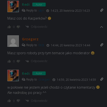
Redi
Autor
Reply to
pryk
14:23, 20 kwietnia 2023 14:23
Masz coś do Kacperków?
Odpowiedz
0
Grzegorz
Reply to
Redi
14:44, 20 kwietnia 2023 14:44
Masz sporo roboty przy tym temacie jako moderator
Odpowiedz
0
Redi
Autor
Reply to
Grzegorz
14:59, 20 kwietnia 2023 14:59
w połowie nie jestem jeżeli chodzi o czytanie komentarzy
Ale nadrobię po pracy ^^
Odpowiedz
0