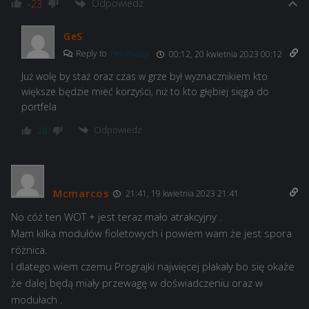
Odpowiedz
-23
GeS
Reply to
Peruniasty
00:12, 20 kwietnia 2023 00:12
Już wolę by staż oraz czas w grze był wyznacznikiem kto
większe będzie mieć korzyści, niż to kto głębiej sięga do
portfela
Odpowiedz
28
Mcmarcos
21:41, 19 kwietnia 2023 21:41
No cóż ten WOT + jest teraz mało atrakcyjny .
Mam kilka modułów fioletowych i powiem wam że jest spora
różnica.
I dlatego wiem czemu Prograjki najwięcej płakały bo się okaże
że dalej będą miały przewagę w doświadczeniu oraz w
modułach .