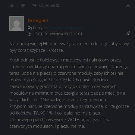
Odpowiedz
5
Grzegorz
Reply to
Zapalony_Artylerzysta
13:01, 20 kwietnia 2023 13:01
Nie dadzą więcej HP ponieważ gra zmierza do tego, aby bitwy
były coraz szybsze i krótsze.
Krzyk odnośnie fioletowych modułów był nakręcony przez
streamerów, którzy upatrują w nim swoją przewagę. Dlaczego
teraz ludzie nie płaczą o czerwone moduły, żeby ich też nie
można było ściągać ? Przecież każdy nawet średnio
zaawansowany gracz ma pi razy oko takich czerwonych
modułów na minimum dwa czołgi a teraz będzie mieć je na
wszystkich. I co ? Nie widzę płaczu z tego powodu.
Przypominam, że czerwone moduły są zazwyczaj o 1% gorsze
od fioletów. TYLKO 1%! I co, dalej nie ma płaczu.
Od nowego patcha wszyscy z WOT+ będą jeździć na
czerwonych modułach. I płaczu nie ma.