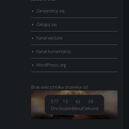
Zarejestruj się
Zaloguj się
Kanał wpisów
Kanał komentarzy
WordPress.org
Brak
wierzchołka drzewka
od:
577
13
43
39
Dni
Godzin
Minut
Sekund