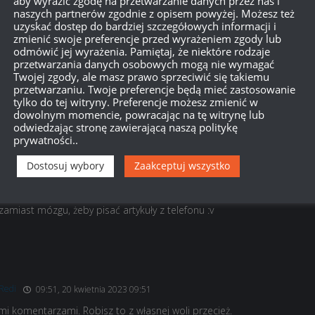
aby wyrazić zgodę na przetwarzanie danych przez nas i
naszych partnerów zgodnie z opisem powyżej. Możesz też
uzyskać dostęp do bardziej szczegółowych informacji i
zmienić swoje preferencje przed wyrażeniem zgody lub
odmówić jej wyrażenia. Pamiętaj, że niektóre rodzaje
, 18 kwietnia 2023 18:38
przetwarzania danych osobowych mogą nie wymagać
Twojej zgody, ale masz prawo sprzeciwić się takiemu
a nie siedzi na telefonie i klepie artykuły żeby zadowolić
przetwarzaniu. Twoje preferencje będą mieć zastosowanie
tylko do tej witryny. Preferencje możesz zmienić w
dowolnym momencie, powracając na tę witrynę lub
odwiedzając stronę zawierającą naszą politykę
prywatności..
Dostosuj wybory
Zaakceptuj wszystko
G1
18:52, 18 kwietnia 2023 18:52
dzie król chodzi piechotą fajnie się przegląda komentarze. Ale nie
miast mózgu, żeby pisać artykuły z telefonu :v
Redi
09:51, 20 kwietnia 2023 09:51
imi komentarzami. Robisz to z własnej woli przecież.