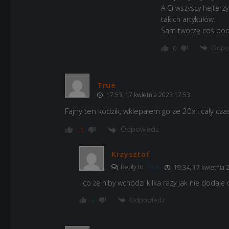
A Ci wszyscy hejterzy
takich artykułów.
Sam tworzę coś pod
Odpo
0
True
17:53, 17 kwietnia 2023 17:53
Fajny ten kodzik, wklepałem go ze 20x i cały cz
Odpowiedz
-1
Krzysztof
Reply to
True
19:34, 17 kwietnia 
i co że niby wchodzi kilka razy jak nie dodaje
Odpowiedz
6