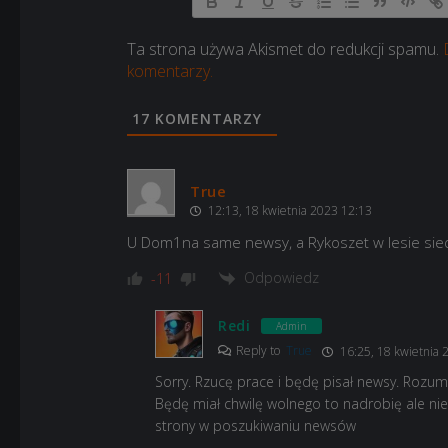
Ta strona używa Akismet do redukcji spamu.
komentarzy.
17
KOMENTARZY
True
12:13, 18 kwietnia 2023 12:13
U Dom1na same newsy, a Rykoszet w lesie sie
Odpowiedz
-11
Redi
Admin
Reply to
True
16:25, 18 kwietnia 
Sorry. Rzucę prace i będę pisał newsy. Rozum
Będę miał chwilę wolnego to nadrobię ale nie
strony w poszukiwaniu newsów