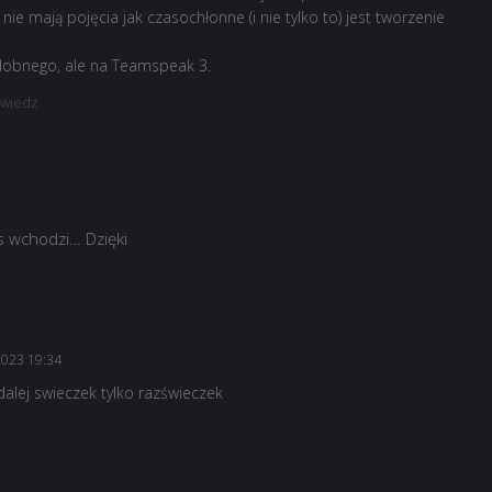
 nie mają pojęcia jak czasochłonne (i nie tylko to) jest tworzenie
obnego, ale na Teamspeak 3.
wiedz
as wchodzi… Dzięki
2023 19:34
 dalej swieczek tylko razświeczek