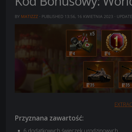
Kod Bonusowy: World
BY
MATIZZZ
· PUBLISHED
13:56, 16 KWIETNIA 2023
· UPDAT
EXTRA
Przyznana zawartość:
6 dodatkowych świeczek urodzinowych