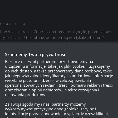
ietnia 2023 18:14
hodzisz na stronkę Ctrl+c i v do translatora google, potem znowu
rtykuł. Przecież tak robicie, bo potem są w artykule „zbiorniki”
nie: Chęć szuka sposobów a niechęć powodów… Jak nie masz czasu
robi…
Szanujemy Twoją prywatność
Razem z naszymi partnerami przechowujemy na
urządzeniu informacje, takie jak pliki cookie, i uzyskujemy
do nich dostęp, a także przetwarzamy dane osobowe, takie
jak niepowtarzalne identyfikatory i standardowe informacje
, 18 kwietnia 2023 18:19
wysyłane przez urządzenie, w celu zapewniania
spersonalizowanych reklam i treści, pomiaru reklam i treści
o że Ty nie robisz nadgodzin, nie oznacza, że ja nie robię. Jeżeli wg
oraz zbierania opinii odbiorców, a także rozwijania i
 wpisów na rykoszet to czemu się nie zgłosiłeś kiedy proponowano?
ulepszania produktów.
sób a z nowych redaktorów aktywnych jest dwóch. Poza tym pieklisz
Za Twoją zgodą my i nasi partnerzy możemy
ło? Względem Dom1na – 3. Czy któryś z nich jest ciekawy? Moim
wykorzystywać precyzyjne dane geolokalizacyjne i
 jest pewne, że zmieniany będzie jeszcze wiele razy :v
identyfikację przez skanowanie urządzeń. Możesz kliknąć,