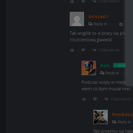
Odpowiedz
6
GriszaG1
Reply to
True
18:38
Tak wogóle to w pracy się pracuje 
roszczeniową gawiedź.
Odpowiedz
5
Redi
Admin
Reply to
Grisza
Podczas wizyty w miejscu g
wiem co bym musiał mieć za
Odpowiedz
3
Pumbelix
Reply to
Nie przejmuj się tak