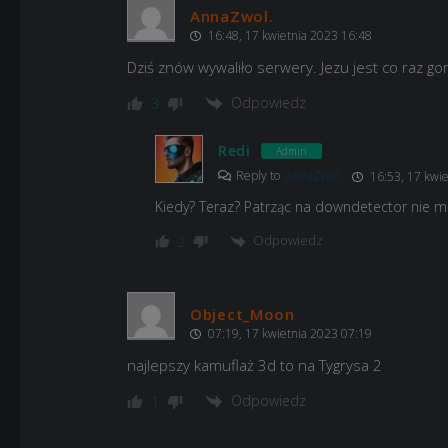
AnnaZwol.
16:48, 17 kwietnia 2023 16:48
Dziś znów wywaliło serwery. Jezu jest co raz gorz
Odpowiedz
3
Redi
Admin
Reply to
AnnaZwol.
16:53, 17 kwie
Kiedy? Teraz? Patrząc na downdetector nie 
Odpowiedz
2
Object_Moon
07:19, 17 kwietnia 2023 07:19
najlepszy kamuflaż 3d to na Tygrysa 2
Odpowiedz
1