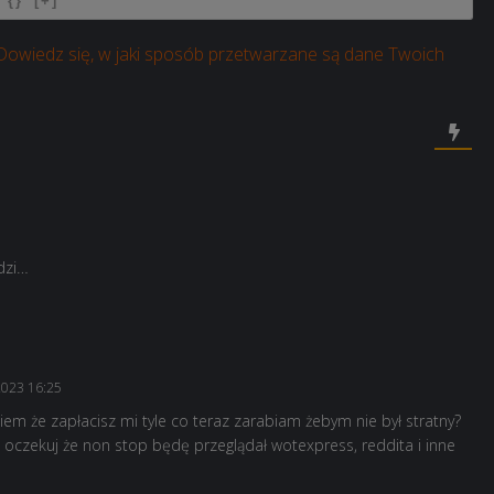
{}
[+]
Dowiedz się, w jaki sposób przetwarzane są dane Twoich
dzi…
2023 16:25
iem że zapłacisz mi tyle co teraz zarabiam żebym nie był stratny?
 oczekuj że non stop będę przeglądał wotexpress, reddita i inne