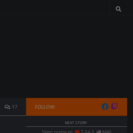
17
FOLLOW:
NEXT STORY
Sklep premium:
T-34-3,
M46