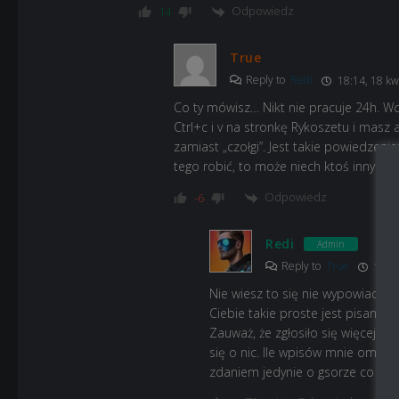
Odpowiedz
14
True
Reply to
Redi
18:14, 18 kw
Co ty mówisz… Nikt nie pracuje 24h. Wc
Ctrl+c i v na stronkę Rykoszetu i masz a
zamiast „czołgi”. Jest takie powiedze
tego robić, to może niech ktoś inny to 
Odpowiedz
-6
Redi
Admin
Reply to
True
18:19
Nie wiesz to się nie wypowiadaj. T
Ciebie takie proste jest pisanie
Zauważ, że zgłosiło się więcej o
się o nic. Ile wpisów mnie ominę
zdaniem jedynie o gsorze co i tak