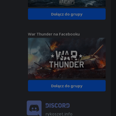
Dołącz do grupy
War Thunder na Facebooku
Dołącz do grupy
rykoszet.info