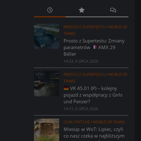
PROSTO Z SUPERTESTU
/
WORLD OF
TANKS
Prsoto z Supertestu: Zmiany
parametrów
AMX 29
Bélier
14:23, 6 LIPCA 2026
PROSTO Z SUPERTESTU
/
WORLD OF
TANKS
VK 45.01 (P) – kolejny
pojazd z współpracy z Girls
und Panzer?
14:15, 6 LIPCA 2026
LEAK
/
PATCHE
/
WORLD OF TANKS
Miesiąc w WoT: Lipiec, czyli
co nasz czeka w najbliższym