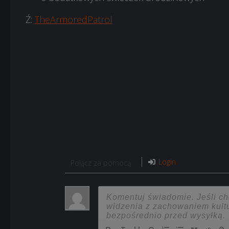
Ź:
TheArmoredPatrol
Login
Połącz za pomocą