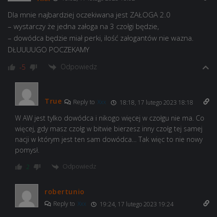
Dla mnie najbardziej oczekiwana jest ZAŁOGA 2.0
– wystarczy że jedna załoga na 3 czołgi będzie,
– dowódca będzie miał perki, ilość załogantów nie wazna.
DŁUUUUGO POCZEKAMY
Odpowiedz
-5
True
Reply to
Xxx
18:18, 17 lutego 2023 18:18
W AW jest tylko dowódca i nikogo więcej w czołgu nie ma. Co
więcej, gdy masz czołg w bitwie bierzesz inny czołg tej samej
nacji w którym jest ten sam dowódca… Tak więc to nie nowy
pomysł.
Odpowiedz
2
robertunio
Reply to
Xxx
19:24, 17 lutego 2023 19:24