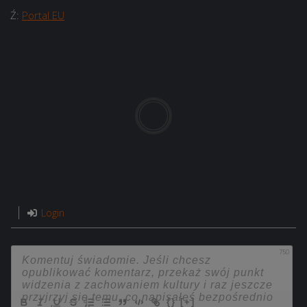
Ź:
Portal EU
Login
750
{}
[+]