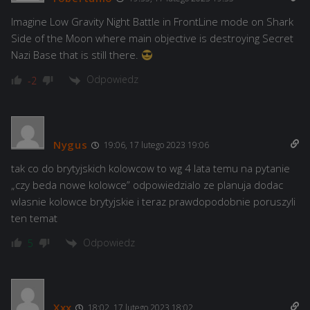
Imagine Low Gravity Night Battle in FrontLine mode on Shark
Side of the Moon where main objective is destroying Secret
Nazi Base that is still there.
Odpowiedz
-2
Nygus
19:06, 17 lutego 2023 19:06
tak co do brytyjskich kolowcow to wg 4 lata temu na pytanie
„czy beda nowe kolowce” odpowiedzialo ze planuja dodac
wlasnie kolowce brytyjskie i teraz prawdopodobnie poruszyli
ten temat
Odpowiedz
5
Xxx
18:02, 17 lutego 2023 18:02