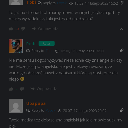
Tobi
Reply to
Popek
15:52, 17 lutego 2023 15:52
To już na stronach pl. mamy mówić w innych jezykach jpd. Ty
miałeś wypadek czy taki jesteś od urodzenia?
Odpowiedz
-9
Redi
Autor
Reply to
Tobi
16:30, 17 lutego 2023 16:30
Nie ma sensu kogoś wyzywać niezależnie czy zna angielski czy
nie. Może jest po angielsku ale jest ciekawy i uważam, że
warto go obejrzeć nawet z napisami które są dostępne dla
niego
Odpowiedz
7
Upapupa
Reply to
Popek
20:07, 17 lutego 2023 20:07
Twoja matlka tez dobrze zna angielski jak jeje mówie suck my
dick