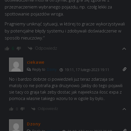
przeznaczeniem wybranego pojazdu, np. czołg lekki za
spottowanie pojazdów wroga.
Pragniemy uniknąć sytuacji, w której to gracze wykorzystywali
by potencjalne błędy systemu i zdobywali doświadczenie w
sposób nieuczciwy.”
Odpowiedz
6
ciekawe
Reply to
Dzony
19:11, 17 lutego 2023 19:11
No i bardzo dobrze ci powiedzieli juz teraz zdarzaja sie
matoly co nie potrafia gra druzynowo. Jakby do tego pojawili
sie tacy co graja tak zeby dostac jak najwieksza ilosc expa z
pomoca wlasnie takiego wzoru to w ogole by bylo..
Odpowiedz
0
Dzony