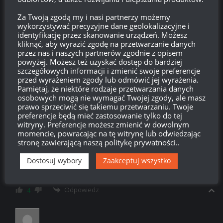
Wkoncu nowe kolowce, czekam z niecierpliwoscia!
Za Twoją zgodą my i nasi partnerzy możemy
wykorzystywać precyzyjne dane geolokalizacyjne i
Odpowiedz
13
identyfikację przez skanowanie urządzeń. Możesz
kliknąć, aby wyrazić zgodę na przetwarzanie danych
przez nas i naszych partnerów zgodnie z opisem
powyżej. Możesz też uzyskać dostęp do bardziej
szczegółowych informacji i zmienić swoje preferencje
hahha
15:34, 17 lutego 2023 15:34
przed wyrażeniem zgody lub odmówić jej wyrażenia.
Pamiętaj, że niektóre rodzaje przetwarzania danych
czemu na polskom strone jest wrzucany angielski film? Nic
osobowych mogą nie wymagać Twojej zgody, ale masz
nie rozumiem!
prawo sprzeciwić się takiemu przetwarzaniu. Twoje
preferencje będą mieć zastosowanie tylko do tej
Odpowiedz
-11
witryny. Preferencje możesz zmienić w dowolnym
momencie, powracając na tę witrynę lub odwiedzając
stronę zawierającą naszą politykę prywatności..
Popek
Reply to
hahha
15:38, 17 lutego 2023 15:38
Dostosuj wybory
Zaakceptuj wszystko
To sie naucz angielskiego amebo
Odpowiedz
4