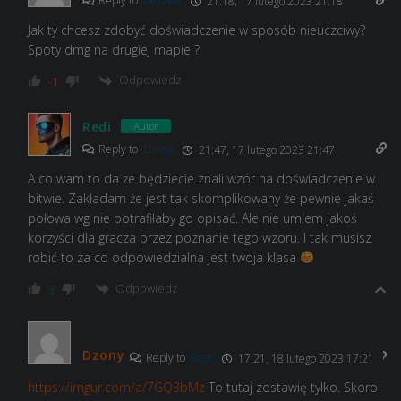
Reply to
ciekawe
21:18, 17 lutego 2023 21:18
Jak ty chcesz zdobyć doświadczenie w sposób nieuczciwy?
Spoty dmg na drugiej mapie ?
Odpowiedz
-1
Redi
Autor
Reply to
Dzony
21:47, 17 lutego 2023 21:47
A co wam to da że będziecie znali wzór na doświadczenie w
bitwie. Zakładam że jest tak skomplikowany że pewnie jakaś
połowa wg nie potrafiłaby go opisać. Ale nie umiem jakoś
korzyści dla gracza przez poznanie tego wzoru. I tak musisz
robić to za co odpowiedzialna jest twoja klasa
Odpowiedz
3
Dzony
Reply to
Redi
17:21, 18 lutego 2023 17:21
https://imgur.com/a/7GQ3bMz
To tutaj zostawię tylko. Skoro