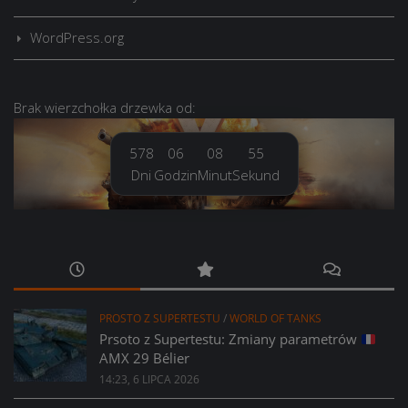
WordPress.org
Brak
wierzchołka drzewka
od:
578
06
08
56
Dni
Godzin
Minut
Sekund
PROSTO Z SUPERTESTU
/
WORLD OF TANKS
Prsoto z Supertestu: Zmiany parametrów
AMX 29 Bélier
14:23, 6 LIPCA 2026