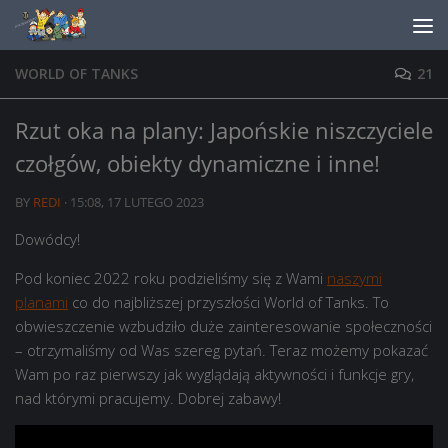
Skip to content
WORLD OF TANKS
21
Rzut oka na plany: Japońskie niszczyciele
czołgów, obiekty dynamiczne i inne!
BY
REDI
·
15:08, 17 LUTEGO 2023
Dowódcy!
Pod koniec 2022 roku podzieliśmy się z Wami
naszymi
planami
co do najbliższej przyszłości World of Tanks. To
obwieszczenie wzbudziło duże zainteresowanie społeczności
– otrzymaliśmy od Was szereg pytań. Teraz możemy pokazać
Wam po raz pierwszy jak wyglądają aktywności i funkcje gry,
nad którymi pracujemy. Dobrej zabawy!