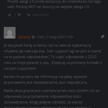
Projekt zalogi 2.0 zostal wyrzucony do smietnika bo byl tego
wart. Predzej WOT sie skonczy niz wejdzie zaloga 2.0.
Odpowiedz
-3
Dzony
17:09, 17 lutego 2023 17:09
Ja się pytam kiedy w końcu raz na zawsze wytłumaczą
oficjalnie jak naliczają exp. Sam support wg nie jest w stanie
na to pytanie odpowiedzieć. To część odpowiedzi z 2020
roku na moje pytanie o exp. „Dziękuję za ponowny kontakt z
naszym supportem.
Bardzo mi przykro ale informacja, na jakiej zasadzie
przyznawane jest doświadczenie, jest niepubliczna.
Każda akcja gracza jest oceniana przez nasz system i to on
odpowiada za przydzielanie odpowiedniej ilości
doświadczenia. Mogę jedynie zdradzić, że więcej
doświadczenia można otrzymać gdy gra się zgodnie z