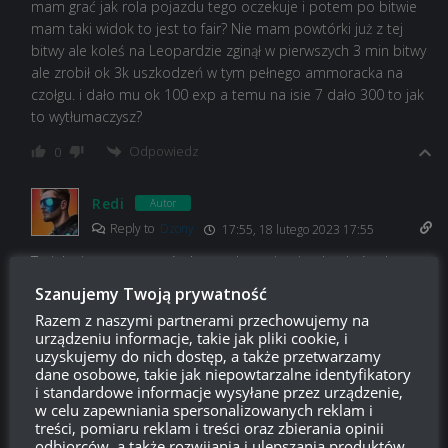
mam grać jak rola pojazdu tego oczekuje i potem po bitwie
mam taki widok to jest to fair? Nie mam powtórki już z tej
bitwy ale koleś na Leopardzie zginął w pierwszych 3 min bitwy
ale zrobił ok 3k uszkodzeń w tym pełnego ammoracka na
czołgu. i dało mu ok 100 exp a temu na isie 7 dało 300 to jak
to wytłumaczysz?
Odpowiedz
0
Redi
Autor
Reply to
Dzony
17:55, 18 lutego 2023 17:55
To jak nie masz powtórek to wskaż mi gwiazdy z których mam
Ci wyczytać odpowiedź.
Szanujemy Twoją prywatność
Ale naprawdę co ja ci powiem po jednym screenie?
Razem z naszymi partnerami przechowujemy na
urządzeniu informacje, takie jak pliki cookie, i
Odpowiedz
1
uzyskujemy do nich dostęp, a także przetwarzamy
dane osobowe, takie jak niepowtarzalne identyfikatory
i standardowe informacje wysyłane przez urządzenie,
w celu zapewniania spersonalizowanych reklam i
treści, pomiaru reklam i treści oraz zbierania opinii
Brytyjskielajty
15:39, 17 lutego 2023 15:39
odbiorców, a także rozwijania i ulepszania produktów.