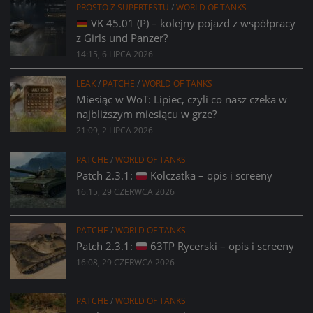
PROSTO Z SUPERTESTU
/
WORLD OF TANKS
VK 45.01 (P) – kolejny pojazd z współpracy
z Girls und Panzer?
14:15, 6 LIPCA 2026
LEAK
/
PATCHE
/
WORLD OF TANKS
Miesiąc w WoT: Lipiec, czyli co nasz czeka w
najbliższym miesiącu w grze?
21:09, 2 LIPCA 2026
PATCHE
/
WORLD OF TANKS
Patch 2.3.1:
Kolczatka – opis i screeny
16:15, 29 CZERWCA 2026
PATCHE
/
WORLD OF TANKS
Patch 2.3.1:
63TP Rycerski – opis i screeny
16:08, 29 CZERWCA 2026
PATCHE
/
WORLD OF TANKS