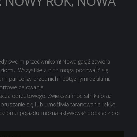
.1: NOWY ROK, NOWA
biedy swoim przeciwnikom! Nowa gałąź zawiera
oziomu. Wszystkie z nich mogą pochwalić się
mi pancerzy przednich i potężnymi działami,
fortowe celowanie.
lacza odrzutowego. Zwiększa moc silnika oraz
ruszanie się lub umożliwia taranowanie lekko
poziomu pojazdu można aktywować dopalacz do