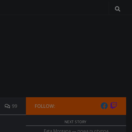
99
FOLLOW:
NEXT STORY
Fata Morgana — nowa pustynna