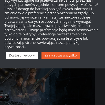
aby wyrazić zgodę na przetwarzanie danych przez nas i
u. Dzięki niej będziecie mogli zdobyć zarówno
naszych partnerów zgodnie z opisem powyżej. Możesz też
uzyskać dostęp do bardziej szczegółowych informacji i
 pojazdów, w tym Johna Connora oraz
zmienić swoje preferencje przed wyrażeniem zgody lub
gród. Nie przegapcie tego wydarzenia i
odmówić jej wyrażenia. Pamiętaj, że niektóre rodzaje
przetwarzania danych osobowych mogą nie wymagać
Twojej zgody, ale masz prawo sprzeciwić się takiemu
przetwarzaniu. Twoje preferencje będą mieć zastosowanie
tylko do tej witryny. Preferencje możesz zmienić w
dowolnym momencie, powracając na tę witrynę lub
odwiedzając stronę zawierającą naszą politykę
prywatności..
Dostosuj wybory
Zaakceptuj wszystko