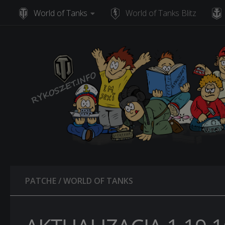
World of Tanks
World of Tanks Blitz
Skip to content
PATCHE
/
WORLD OF TANKS