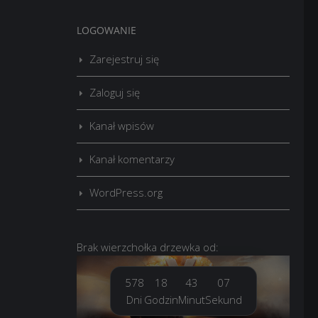
LOGOWANIE
Zarejestruj się
Zaloguj się
Kanał wpisów
Kanał komentarzy
WordPress.org
Brak
wierzchołka drzewka
od:
578
18
43
09
Dni
Godzin
Minut
Sekund