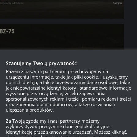
Szanujemy Twoją prywatność
Razem z naszymi partnerami przechowujemy na
urządzeniu informacje, takie jak pliki cookie, i uzyskujemy
do nich dostęp, a także przetwarzamy dane osobowe, takie
jak niepowtarzalne identyfikatory i standardowe informacje
wysyłane przez urządzenie, w celu zapewniania
spersonalizowanych reklam i treści, pomiaru reklam i treści
oraz zbierania opinii odbiorców, a także rozwijania i
ulepszania produktów.
na: Dzień sądu
Za Twoją zgodą my i nasi partnerzy możemy
wykorzystywać precyzyjne dane geolokalizacyjne i
identyfikację przez skanowanie urządzeń. Możesz kliknąć,
na edycja Przepustki bitewnej zbliża się wielkimi