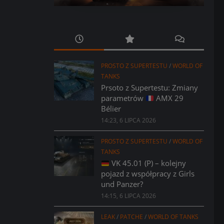
PROSTO Z SUPERTESTU
/
WORLD OF
TANKS
Prsoto z Supertestu: Zmiany
parametrów
AMX 29
Bélier
14:23, 6 LIPCA 2026
PROSTO Z SUPERTESTU
/
WORLD OF
TANKS
VK 45.01 (P) – kolejny
pojazd z współpracy z Girls
und Panzer?
14:15, 6 LIPCA 2026
LEAK
/
PATCHE
/
WORLD OF TANKS