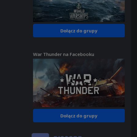
Dołącz do grupy
War Thunder na Facebooku
Dołącz do grupy