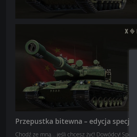
Przepustka bitewna – edycja specjal
Chodź ze mną… jeśli chcesz żyć! Dowódcy! Specjal