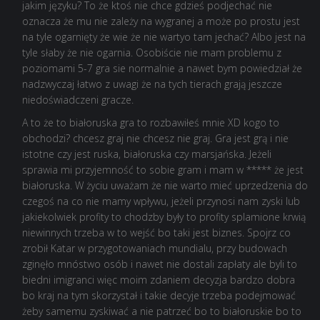
jakim języku? To że ktoś nie chce gdzieś podjechać nie
oznacza że mu nie zależy na wygranej a może po prostu jest
na tyle ogarnięty że wie że nie wartyo tam jechać? Albo jest na
tyle słaby że nie ogarnia. Osobiście nie mam problemu z
poziomami 5-7 gra sie normalnie a nawet bym powiedział że
nadzwyczaj łatwo z uwagi że na tych tierach grają jeszcze
niedoświadczeni gracze.
A to że to białoruska gra to rozbawiłeś mnie XD kogo to
obchodzi? chcesz graj nie chcesz nie graj. Gra jest grą i nie
istotne czy jest ruska, białoruska czy marsjańska. Jeżeli
sprawia mi przyjemność to sobie gram i mam w ***** że jest
białoruska. W życiu uważam że nie warto mieć uprzedzenia do
czegoś na co nie mamy wpływu, jeżeli przynosi nam zyski lub
jakiekolwiek profity to chodzby były to profity splamione krwią
niewinnych trzeba w to wejść bo taki jest biznes. Spojrz co
zrobił Katar w przygotowaniach mundialu, przy budowach
zginęło mnóstwo osób i nawet nie dostali zapłaty ale byli to
biedni imigranci więc moim zdaniem decyzja bardzo dobra
bo kraj na tym skorzystał i takie decyje trzeba podejmować
żeby samemu zyskiwać a nie patrzeć bo to białoruskie bo to