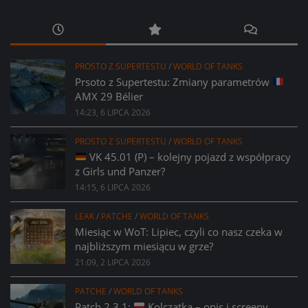
PROSTO Z SUPERTESTU
/
WORLD OF TANKS
Prsoto z Supertestu: Zmiany parametrów
AMX 29 Bélier
14:23, 6 LIPCA 2026
PROSTO Z SUPERTESTU
/
WORLD OF TANKS
VK 45.01 (P) – kolejny pojazd z współpracy
z Girls und Panzer?
14:15, 6 LIPCA 2026
LEAK
/
PATCHE
/
WORLD OF TANKS
Miesiąc w WoT: Lipiec, czyli co nasz czeka w
najbliższym miesiącu w grze?
21:09, 2 LIPCA 2026
PATCHE
/
WORLD OF TANKS
Patch 2.3.1:
Kolczatka – opis i screeny