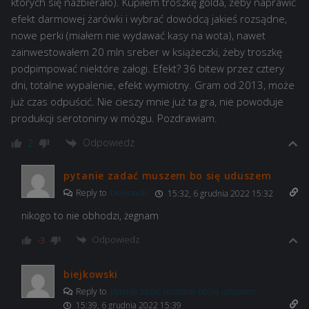
których się nazbierało). Kupiłem troszkę golda, żeby naprawić
efekt darmowej żarówki i wybrać dowódcą jakieś rozsądne,
nowe perki (miałem nie wydawać kasy na wota), nawet
zainwestowałem 20 mln sreber w książeczki, żeby troszkę
podpimpować niektóre załogi. Efekt? 36 bitew przez cztery
dni, totalne wypalenie, efekt wymiotny. Gram od 2013, może
już czas odpuścić. Nie cieszy mnie już ta gra, nie powoduje
produkcji serotoniny w mózgu. Pozdrawiam.
Odpowiedz
2
pytanie zadać muszem bo się uduszem
Reply to
biejkowski
15:32, 6 grudnia 2022 15:32
nikogo to nie obhodzi, żegnam
Odpowiedz
-3
biejkowski
Reply to
pytanie zadać muszem bo się uduszem
15:39, 6 grudnia 2022 15:39