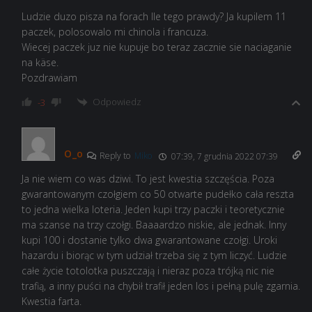
Ludzie duzo pisza na forach Ile tego prawdy? Ja kupilem 11
paczek, polosowalo mi chinola i francuza.
Wiecej paczek juz nie kupuje bo teraz zacznie sie naciaganie
na käse.
Pozdrawiam
Odpowiedz
-3
O_o
Reply to
Miko
07:39, 7 grudnia 2022 07:39
Ja nie wiem co was dziwi. To jest kwestia szczęścia. Poza
gwarantowanym czołgiem co 50 otwarte pudełko cała reszta
to jedna wielka loteria. Jeden kupi trzy paczki i teoretycznie
ma szanse na trzy czołgi. Baaaardzo niskie, ale jednak. Inny
kupi 100 i dostanie tylko dwa gwarantowane czołgi. Uroki
hazardu i biorąc w tym udział trzeba się z tym liczyć. Ludzie
całe życie totolotka puszczają i nieraz poza trójką nic nie
trafią, a inny puści na chybił trafił jeden los i pełną pulę zgarnia.
Kwestia farta.