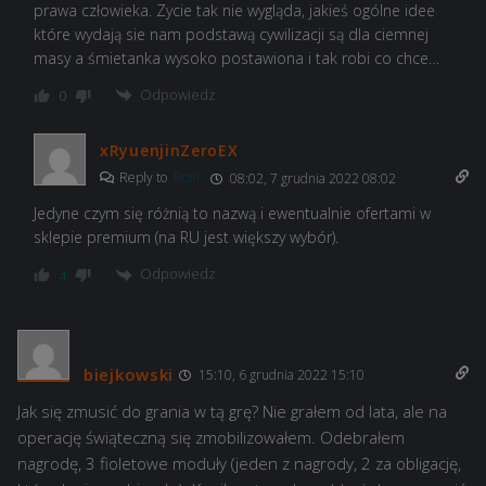
prawa człowieka. Zycie tak nie wygląda, jakieś ogólne idee
które wydają sie nam podstawą cywilizacji są dla ciemnej
masy a śmietanka wysoko postawiona i tak robi co chce…
Odpowiedz
0
xRyuenjinZeroEX
Reply to
Roni
08:02, 7 grudnia 2022 08:02
Jedyne czym się różnią to nazwą i ewentualnie ofertami w
sklepie premium (na RU jest większy wybór).
Odpowiedz
4
biejkowski
15:10, 6 grudnia 2022 15:10
Jak się zmusić do grania w tą grę? Nie grałem od lata, ale na
operację świąteczną się zmobilizowałem. Odebrałem
nagrodę, 3 fioletowe moduły (jeden z nagrody, 2 za obligację,