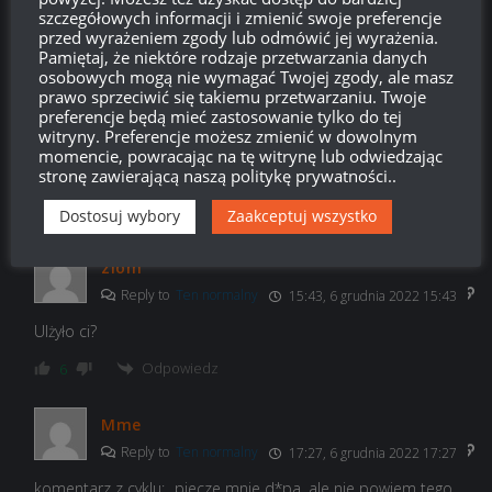
Odpowiedz
-17
szczegółowych informacji i zmienić swoje preferencje
przed wyrażeniem zgody lub odmówić jej wyrażenia.
Pamiętaj, że niektóre rodzaje przetwarzania danych
osobowych mogą nie wymagać Twojej zgody, ale masz
prawo sprzeciwić się takiemu przetwarzaniu. Twoje
Ten normalny
14:47, 6 grudnia 2022 14:47
preferencje będą mieć zastosowanie tylko do tej
witryny. Preferencje możesz zmienić w dowolnym
Janusze nie dawały rady i trzeba było nakręcić dla nich
momencie, powracając na tę witrynę lub odwiedzając
dedykowany poradnik? XDDDDDDDDDDDD
stronę zawierającą naszą politykę prywatności..
Odpowiedz
-9
Dostosuj wybory
Zaakceptuj wszystko
ziom
Reply to
Ten normalny
15:43, 6 grudnia 2022 15:43
Ulżyło ci?
Odpowiedz
6
Mme
Reply to
Ten normalny
17:27, 6 grudnia 2022 17:27
komentarz z cyklu: „piecze mnie d*pa, ale nie powiem tego