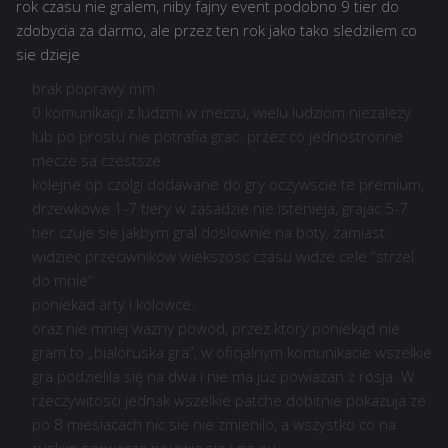
rok czasu nie gralem, niby fajny event podobno 9 tier do
zdobycia za darmo, ale przez ten rok jako tako sledzilem co
sie dzieje
brak poprawy mm
0 komunikacji z ludzmi w meczu, wielu ludziom niezalezy
lub po prostu nie potrafia grac. przez co jednostronne
mecze sa czestsze
kolejne op czolgi dodawane do gry oczywscie te premium,
drzewkowe 1-7 tiery w zasadzie nie istenieja, grajac 5-7
tier czuje sie jakbym gral doslownie na boty, zamiast
widziec przeciwnikow wiekszosc czasu widze cele ”strzel
do mnie”
poniekad arty i kolowce.
oraz nie mniej wazny powod, przez ktory poniekąd nie
gram to „bialoruska gra”, w oficjalnym komunikacie wszelkie
gra podzielila się na dwa i nie ma juz powiazan z rosja. W
rzeczywitosci jednak wszelkie patche dobitnie pokazuja ze
po 8 miesiacach nic sie nie zmienilo, a wszystko co na