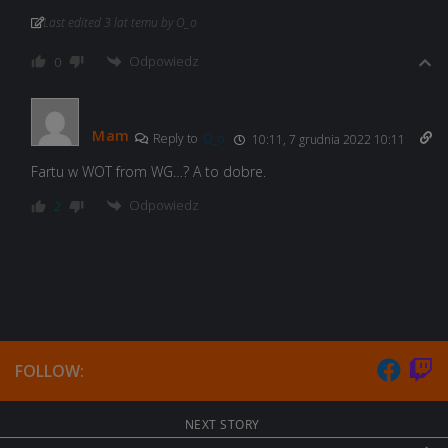
Last edited 3 lat temu by O_o
Odpowiedz
0
Mam
Reply to
O_o
10:11, 7 grudnia 2022 10:11
Fartu w WOT from WG…? A to dobre.
Odpowiedz
2
FOLLOW:
NEXT STORY