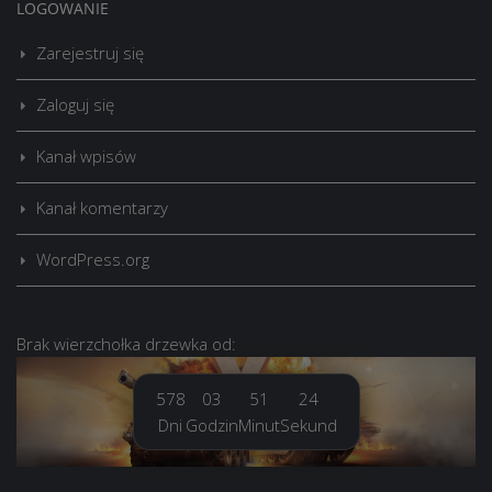
LOGOWANIE
Zarejestruj się
Zaloguj się
Kanał wpisów
Kanał komentarzy
WordPress.org
Brak
wierzchołka drzewka
od:
578
03
51
24
Dni
Godzin
Minut
Sekund