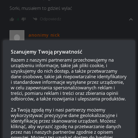
Sorki, musiałem to gdzieś wylać
Odpowiedz
4
anonimy nick
Reply to
biejkowski
15:56, 6 grudnia 2022 15:56
Szanujemy Twoją prywatność
poszukaj kogos do grania, graj dla zabawy czolgami które
Razem z naszymi partnerami przechowujemy na
lubisz, a nie tymi którymi musisz
urządzeniu informacje, takie jak pliki cookie, i
Odpowiedz
0
uzyskujemy do nich dostęp, a także przetwarzamy
dane osobowe, takie jak niepowtarzalne identyfikatory
i standardowe informacje wysyłane przez urządzenie,
Mme
w celu zapewniania spersonalizowanych reklam i
treści, pomiaru reklam i treści oraz zbierania opinii
Reply to
biejkowski
17:26, 6 grudnia 2022 17:26
odbiorców, a także rozwijania i ulepszania produktów.
myślisz, że kogoś obchodzą te twoje wypociny, dam ci radę
Za Twoją zgodą my i nasi partnerzy możemy
jak ci się nie podoba gra to ją odinstaluj i problem zniknie,
wykorzystywać precyzyjne dane geolokalizacyjne i
serio ci mówię.
identyfikację przez skanowanie urządzeń. Możesz
kliknąć, aby wyrazić zgodę na przetwarzanie danych
Last edited 3 lat temu by Mme
przez nas i naszych partnerów zgodnie z opisem
powyżej. Możesz też uzyskać dostęp do bardziej