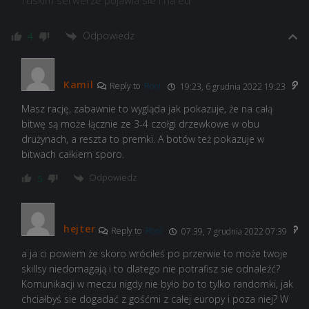
ruskim serwerze pojawia sie i na eu
Odpowiedz
4
Kamil
Reply to
Roni
19:23, 6 grudnia 2022 19:23
Masz rację, zabawnie to wygląda jak pokazuje, że na całą
bitwę są może łącznie ze 3-4 czołgi drzewkowe w obu
drużynach, a reszta to premki. A botów też pokazuje w
bitwach całkiem sporo.
Odpowiedz
5
hejter
Reply to
Roni
07:39, 7 grudnia 2022 07:39
a ja ci powiem że skoro wróciłeś po przerwie to może twoje
skillsy niedomagają i to dlatego nie potrafisz sie odnaleźć?
Komunikacji w meczu nigdy nie było bo to tylko randomki, jak
chciałbyś sie dogadać z gośćmi z całej europy i poza niej? W