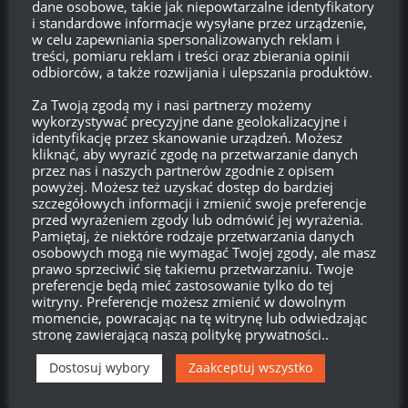
dane osobowe, takie jak niepowtarzalne identyfikatory
Zarejestruj się
i standardowe informacje wysyłane przez urządzenie,
w celu zapewniania spersonalizowanych reklam i
treści, pomiaru reklam i treści oraz zbierania opinii
Zaloguj się
odbiorców, a także rozwijania i ulepszania produktów.
Kanał wpisów
Za Twoją zgodą my i nasi partnerzy możemy
wykorzystywać precyzyjne dane geolokalizacyjne i
identyfikację przez skanowanie urządzeń. Możesz
Kanał komentarzy
kliknąć, aby wyrazić zgodę na przetwarzanie danych
przez nas i naszych partnerów zgodnie z opisem
WordPress.org
powyżej. Możesz też uzyskać dostęp do bardziej
szczegółowych informacji i zmienić swoje preferencje
przed wyrażeniem zgody lub odmówić jej wyrażenia.
Pamiętaj, że niektóre rodzaje przetwarzania danych
osobowych mogą nie wymagać Twojej zgody, ale masz
Brak
wierzchołka drzewka
od:
prawo sprzeciwić się takiemu przetwarzaniu. Twoje
preferencje będą mieć zastosowanie tylko do tej
579
13
19
01
witryny. Preferencje możesz zmienić w dowolnym
momencie, powracając na tę witrynę lub odwiedzając
Dni
Godzin
Minut
Sekund
stronę zawierającą naszą politykę prywatności..
Dostosuj wybory
Zaakceptuj wszystko