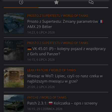
PROSTO Z SUPERTESTU
/
WORLD OF TANKS
Prsoto z Supertestu: Zmiany parametrów
AMX 29 Bélier
14:23, 6 LIPCA 2026
PROSTO Z SUPERTESTU
/
WORLD OF TANKS
VK 45.01 (P) – kolejny pojazd z współpracy
z Girls und Panzer?
14:15, 6 LIPCA 2026
LEAK
/
PATCHE
/
WORLD OF TANKS
Miesiąc w WoT: Lipiec, czyli co nasz czeka w
najbliższym miesiącu w grze?
21:09, 2 LIPCA 2026
PATCHE
/
WORLD OF TANKS
Patch 2.3.1:
Kolczatka – opis i screeny
16:15, 29 CZERWCA 2026