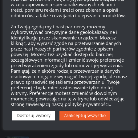
Zaloguj się
w celu zapewniania spersonalizowanych reklam i
treści, pomiaru reklam i treści oraz zbierania opinii
odbiorców, a także rozwijania i ulepszania produktów.
Kanał wpisów
Za Twoją zgodą my i nasi partnerzy możemy
Kanał komentarzy
wykorzystywać precyzyjne dane geolokalizacyjne i
identyfikację przez skanowanie urządzeń. Możesz
kliknąć, aby wyrazić zgodę na przetwarzanie danych
WordPress.org
przez nas i naszych partnerów zgodnie z opisem
powyżej. Możesz też uzyskać dostęp do bardziej
szczegółowych informacji i zmienić swoje preferencje
przed wyrażeniem zgody lub odmówić jej wyrażenia.
Brak
wierzchołka drzewka
od:
Pamiętaj, że niektóre rodzaje przetwarzania danych
osobowych mogą nie wymagać Twojej zgody, ale masz
prawo sprzeciwić się takiemu przetwarzaniu. Twoje
577
15
29
16
preferencje będą mieć zastosowanie tylko do tej
Dni
Godzin
Minut
Sekund
witryny. Preferencje możesz zmienić w dowolnym
momencie, powracając na tę witrynę lub odwiedzając
stronę zawierającą naszą politykę prywatności..
Dostosuj wybory
Zaakceptuj wszystko