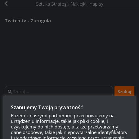
Sztuka Strategii: Naklejki i napisy
Twitch.tv - Zurugula
Szukaj:
Szanujemy Twoją prywatność
LOGOWANIE
Razem z naszymi partnerami przechowujemy na
urządzeniu informacje, takie jak pliki cookie, i
Zarejestruj się
uzyskujemy do nich dostęp, a także przetwarzamy
dane osobowe, takie jak niepowtarzalne identyfikatory
i standardowe informacje wysyłane przez urządzenie,