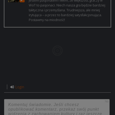
jestem pasjonatem i wiem, że większość graczy w
WoT to pasjonaci. Niech nasza gra będzie bardziej
taktyczna i przemyślana. Trudniejsza, ale mniej
irytująca – a przez to bardziej satysfakcjonująca.
Postawmy na miodność!
Login
750