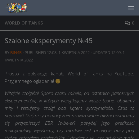
Skip to content
WORLD OF TANKS
0
Szalone eksperymenty №45
BY
BIN4R
· PUBLISHED
12:08, 1 KWIETNIA 2022
· UPDATED
12:09, 1
KWIETNIA 2022
Prosto z polskiego kanału World of Tanks na YouTube.
Przyjemnego oglądania!
Witajcie czołgiści! Sporo czasu minęło, od ostatnich pancernych
eksperymentów, w których weryfikujemy wasze teorie, obalamy
mity i testujemy czołgi pod kątem wytrzymałości. Czas to
naprawić! Dziś przy pomocy zaimprowizowanej bieżni postaramy
się przyspieszyć EBR [e-be-er] powyżej jego prędkości
maksymalnej; wyjaśnimy, czy możliwe jest przejęcie bazy pod
stałym ostrzałem artyleryjskim i dowiemy się, czy artyleria może