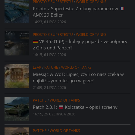
PROSTO Z SUPERTESTU
/
WORLD OF TANKS
Prsoto z Supertestu: Zmiany parametrów
AMX 29 Bélier
14:23, 6 LIPCA 2026
PROSTO Z SUPERTESTU
/
WORLD OF TANKS
VK 45.01 (P) – kolejny pojazd z współpracy
z Girls und Panzer?
14:15, 6 LIPCA 2026
LEAK
/
PATCHE
/
WORLD OF TANKS
Miesiąc w WoT: Lipiec, czyli co nasz czeka w
najbliższym miesiącu w grze?
21:09, 2 LIPCA 2026
PATCHE
/
WORLD OF TANKS
Patch 2.3.1:
Kolczatka – opis i screeny
16:15, 29 CZERWCA 2026
PATCHE
/
WORLD OF TANKS