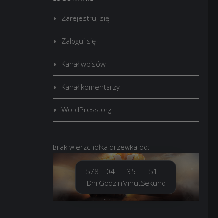
Zarejestruj się
Zaloguj się
Kanał wpisów
Kanał komentarzy
WordPress.org
Brak
wierzchołka drzewka
od:
578
04
35
53
Dni
Godzin
Minut
Sekund