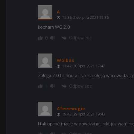
A
15:36, 2 sierpnia 2021 15:36
kocham WG 2.0
Odpowiedz
0
Wolbas
17:47, 30 lipca 2021 17:47
Załoga 2.0 to dno a i tak na siłę ją wprowadzają
Odpowiedz
1
Afeeewugie
19:43, 29 lipca 2021 19:43
I tak opinie macie w poważaniu, nikt już wam ni