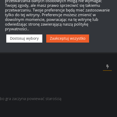
przetwarzania danych osobowych mogą nie wymagać
Twojej zgody, ale masz prawo sprzeciwić się takiemu
przetwarzaniu. Twoje preferencje będą mieć zastosowanie
tylko do tej witryny. Preferencje możesz zmienić w
750
dowolnym momencie, powracając na tę witrynę lub
odwiedzając stronę zawierającą naszą politykę
prywatności..
{}
[+]
Dostosuj wybory
Zaakceptuj wszystko
Dowiedz się, w jaki sposób przetwarzane są dane Twoich
 bo gra zaczyna powiewać starością