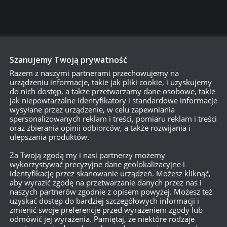
reased profitability of the vehicles rented for
ayed in the game client.
Szanujemy Twoją prywatność
arage were not played after the Bootcamp
Razem z naszymi partnerami przechowujemy na
o jestem pasjonatem i wiem, że większość graczy w WoT to pasjon
urządzeniu informacje, takie jak pliki cookie, i uzyskujemy
rzemyślana. Trudniejsza, ale mniej irytująca – a przez to bardziej
do nich dostęp, a także przetwarzamy dane osobowe, takie
jak niepowtarzalne identyfikatory i standardowe informacje
wysyłane przez urządzenie, w celu zapewniania
spersonalizowanych reklam i treści, pomiaru reklam i treści
oraz zbierania opinii odbiorców, a także rozwijania i
ulepszania produktów.
Za Twoją zgodą my i nasi partnerzy możemy
wykorzystywać precyzyjne dane geolokalizacyjne i
identyfikację przez skanowanie urządzeń. Możesz kliknąć,
aby wyrazić zgodę na przetwarzanie danych przez nas i
naszych partnerów zgodnie z opisem powyżej. Możesz też
uzyskać dostęp do bardziej szczegółowych informacji i
zmienić swoje preferencje przed wyrażeniem zgody lub
odmówić jej wyrażenia. Pamiętaj, że niektóre rodzaje