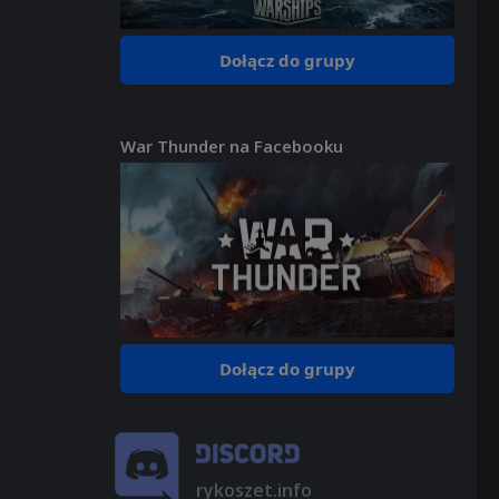
Dołącz do grupy
War Thunder na Facebooku
Dołącz do grupy
rykoszet.info