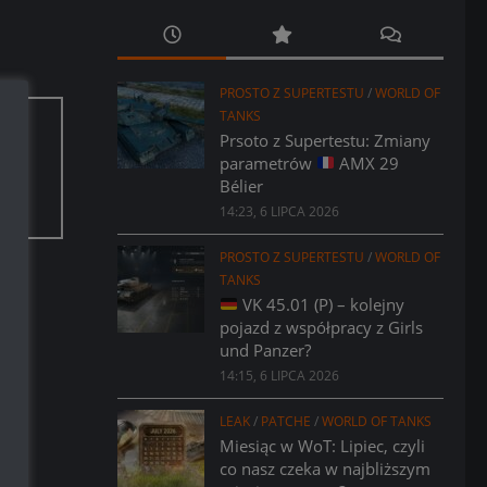
PROSTO Z SUPERTESTU
/
WORLD OF
TANKS
Prsoto z Supertestu: Zmiany
aci.
parametrów
AMX 29
Bélier
14:23, 6 LIPCA 2026
PROSTO Z SUPERTESTU
/
WORLD OF
TANKS
VK 45.01 (P) – kolejny
pojazd z współpracy z Girls
und Panzer?
14:15, 6 LIPCA 2026
LEAK
/
PATCHE
/
WORLD OF TANKS
Miesiąc w WoT: Lipiec, czyli
co nasz czeka w najbliższym