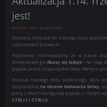
Aktualizacja 1.14: Trz
jest!
BY
BIN4R
·
16:11, 29 LIPCA 2021
Dowódcy, dołączcie do trzeciego testu publiczne
Ulepszeniach polowych!
Poprzednio informowaliśmy, że w trakcie dru
komputerami gra
dłużej się ładuje
i nie mają d
pojazdu przed rozpoczęciem bitwy. Wiemy o tym 
Podczas trzeciego testu publicznego, który jes
bezpośrednio
na ekranie ładowania bitwy
, oc
jedną z dwóch konfiguracji pojazdu z różnym wyp
CTRL+1 / CTRL+2
.