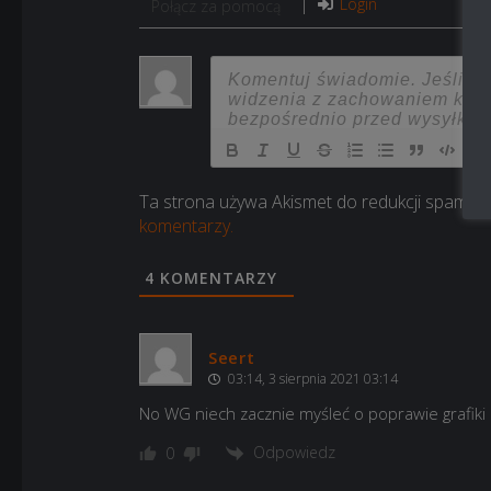
Login
Połącz za pomocą
Ta strona używa Akismet do redukcji spamu.
komentarzy.
4
KOMENTARZY
Seert
03:14, 3 sierpnia 2021 03:14
No WG niech zacznie myśleć o poprawie grafiki
Odpowiedz
0