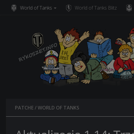
World of Tanks
World of Tanks Blitz
Skip to content
PATCHE
/
WORLD OF TANKS