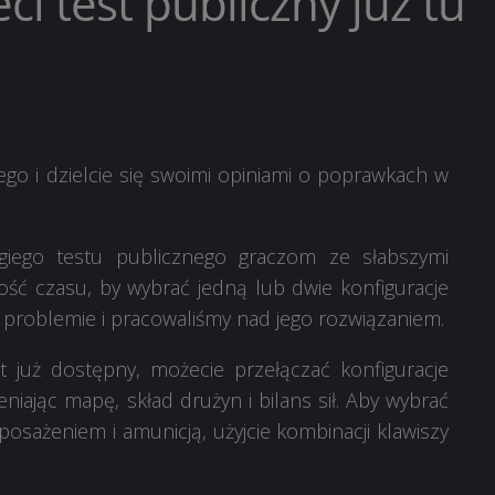
eci test publiczny już tu
go i dzielcie się swoimi opiniami o poprawkach w
giego testu publicznego graczom ze słabszymi
ość czasu, by wybrać jedną lub dwie konfiguracje
problemie i pracowaliśmy nad jego rozwiązaniem.
t już dostępny, możecie przełączać konfiguracje
eniając mapę, skład drużyn i bilans sił. Aby wybrać
osażeniem i amunicją, użyjcie kombinacji klawiszy