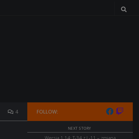
4
FOLLOW:
NEXT STORY
Wersja 1.14: T-34 z L-11 – zmiana