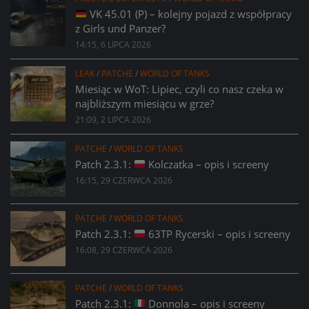
VK 45.01 (P) – kolejny pojazd z współpracy
z Girls und Panzer?
14:15, 6 LIPCA 2026
LEAK
/
PATCHE
/
WORLD OF TANKS
Miesiąc w WoT: Lipiec, czyli co nasz czeka w
najbliższym miesiącu w grze?
21:09, 2 LIPCA 2026
PATCHE
/
WORLD OF TANKS
Patch 2.3.1:
Kolczatka – opis i screeny
16:15, 29 CZERWCA 2026
PATCHE
/
WORLD OF TANKS
Patch 2.3.1:
63TP Rycerski – opis i screeny
16:08, 29 CZERWCA 2026
PATCHE
/
WORLD OF TANKS
Patch 2.3.1:
Donnola – opis i screeny