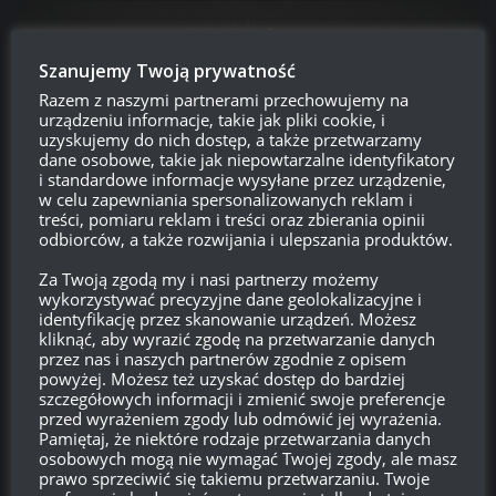
Szanujemy Twoją prywatność
Razem z naszymi partnerami przechowujemy na
urządzeniu informacje, takie jak pliki cookie, i
uzyskujemy do nich dostęp, a także przetwarzamy
dane osobowe, takie jak niepowtarzalne identyfikatory
i standardowe informacje wysyłane przez urządzenie,
w celu zapewniania spersonalizowanych reklam i
treści, pomiaru reklam i treści oraz zbierania opinii
odbiorców, a także rozwijania i ulepszania produktów.
Ź:
War Thunder
Za Twoją zgodą my i nasi partnerzy możemy
wykorzystywać precyzyjne dane geolokalizacyjne i
identyfikację przez skanowanie urządzeń. Możesz
kliknąć, aby wyrazić zgodę na przetwarzanie danych
przez nas i naszych partnerów zgodnie z opisem
powyżej. Możesz też uzyskać dostęp do bardziej
szczegółowych informacji i zmienić swoje preferencje
Raven
przed wyrażeniem zgody lub odmówić jej wyrażenia.
Nie ma złych statków, nie ma złych wiatrów, są tylko
Pamiętaj, że niektóre rodzaje przetwarzania danych
kiepscy kapitanowie. A więc - Na Stanowiska!
osobowych mogą nie wymagać Twojej zgody, ale masz
prawo sprzeciwić się takiemu przetwarzaniu. Twoje