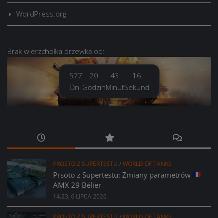
WordPress.org
Brak
wierzchołka drzewka
od:
577
20
43
16
Dni
Godzin
Minut
Sekund
PROSTO Z SUPERTESTU
/
WORLD OF TANKS
Prsoto z Supertestu: Zmiany parametrów
AMX 29 Bélier
14:23, 6 LIPCA 2026
PROSTO Z SUPERTESTU
/
WORLD OF TANKS