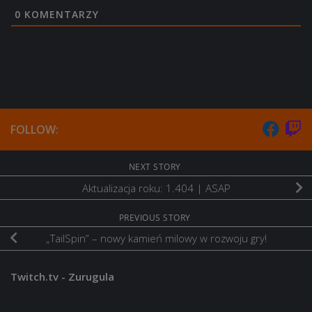
0
KOMENTARZY
FOLLOW:
NEXT STORY
Aktualizacja roku: 1.404 | ASAP
PREVIOUS STORY
„TailSpin” – nowy kamień milowy w rozwoju gry!
Twitch.tv - Zurugula