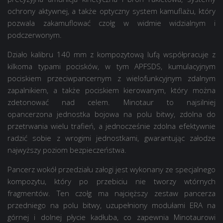
ochrony aktywnej, a także optyczny system kamuflażu, który
pozwala zakamuflować czołg w widmie widzialnym i
podczerwonym.
Działo kalibru 140 mm z kompozytową lufą współpracuje z
kilkoma typami pocisków, w tym APFSDS, kumulacyjnym
pociskiem przeciwpancernym z wielofunkcyjnym zdalnym
zapalnikiem, a także pociskiem kierowanym, który można
zdetonować nad celem. Minotaur to najsilniej
opancerzona jednostka bojowa na polu bitwy, zdolna do
przetrwania wielu trafień, a jednocześnie zdolna efektywnie
radzić sobie z wrogimi jednostkami, gwarantując załodze
najwyższy poziom bezpieczeństwa.
Pancerz wokół przedziału załogi jest wykonany ze specjalnego
kompozytu, który po przebiciu nie tworzy wtórnych
fragmentów. Ten czołg ma najcięższy zestaw pancerza
przedniego na polu bitwy, uzupełniony modułami ERA na
górnej i dolnej płycie kadłuba, co zapewnia Minotaurowi