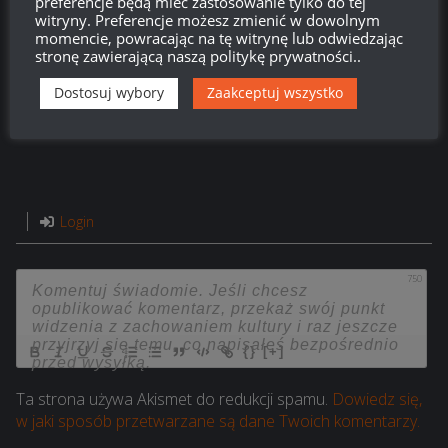
preferencje będą mieć zastosowanie tylko do tej
witryny. Preferencje możesz zmienić w dowolnym
momencie, powracając na tę witrynę lub odwiedzając
stronę zawierającą naszą politykę prywatności..
Dostosuj wybory
Zaakceptuj wszystko
Login
750
{}
[+]
Ta strona używa Akismet do redukcji spamu.
Dowiedz się,
w jaki sposób przetwarzane są dane Twoich komentarzy.