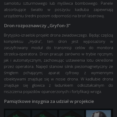
samolotu szturmowego lub myśliwca bombowego. Panele
absorbujące światło w poszyciu kadłuba zapewniają
urządzeniu średni poziom odporności na broń laserową.
Dron rozpoznawczy „Gryfon-3”
Brytyjsko-izraelski projekt drona zwiadowczego. Będąc częścią
kompleksu „Hydra”, ten dron jest wyposażony w
zaszyfrowany moduł do transmisji celów do monitora
strzelca-operatora. Dron pracuje zarówno w trybie ręcznym,
jak i automatycznym, zachowując ustawienia lotu określone
przez operatora. Napęd stanowi silnik piezomagnetyczny ze
śmigłem pchającym; aparat cyfrowy z wymiennymi
obiektywami znajduje się w nosie drona. W kadłubie drona
znajduje się głowica z ładunkiem odkształcalnym do
niszczenia pojazdów opancerzonych i fortyfikacji wroga.
Pamiątkowe insygnia za udział w projekcie