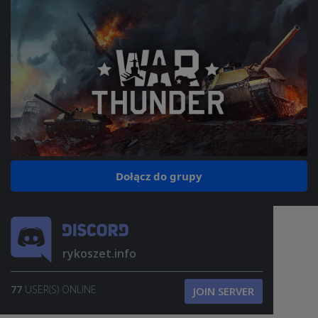
Dołącz do grupy
rykoszet.info
77
USER(S) ONLINE
JOIN SERVER