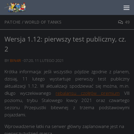
Skip to content
PATCHE
/
WORLD OF TANKS
49
Wersja 1.12: pierwszy test publiczny, cz.
2
BY
BIN4R
·
07:20, 11 LUTEGO 2021
Krótka informacja: jeśli wszystko pójdzie zgodnie z planem,
dzisiaj, 11 lutego wystartuje pierwszy test publiczny
aktualizacji 1.12. W aktualizacji spodziewać się można, m.in.
długo wyczekiwanego
rebalansu czołgów premium
VIII
poziomu, trybu Stalowego łowcy 2021 oraz czwartego
sezonu Przepustki bitewnej z trzema podstawowymi
pojazdami.
Wprowadzenie łatki na serwer główny zaplanowane jest na
pierwszy tydzień marca.