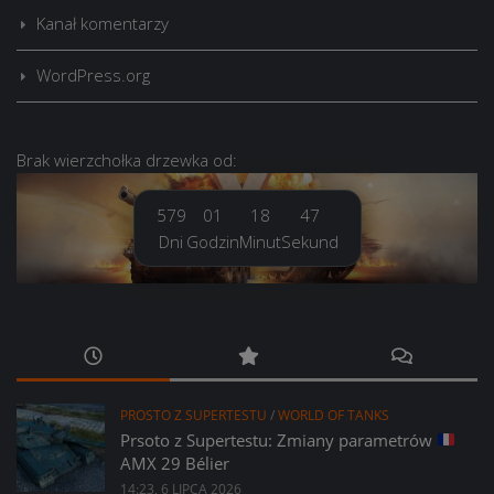
Kanał komentarzy
WordPress.org
Brak
wierzchołka drzewka
od:
579
01
18
48
Dni
Godzin
Minut
Sekund
PROSTO Z SUPERTESTU
/
WORLD OF TANKS
Prsoto z Supertestu: Zmiany parametrów
AMX 29 Bélier
14:23, 6 LIPCA 2026