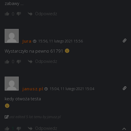
zabawy …
Odpowiedz
0
Jura
15:56, 11 lutego 2021 15:56
Wystarczyło na pewno 61791
Odpowiedz
0
janusz.pl
15:04, 11 lutego 2021 15:04
kedy otwoża testa
Last edited 5 lat temu by janusz.pl
Odpowiedz
1