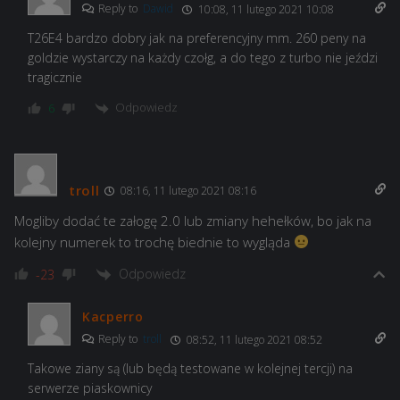
Reply to
Dawid
10:08, 11 lutego 2021 10:08
T26E4 bardzo dobry jak na preferencyjny mm. 260 peny na
goldzie wystarczy na każdy czołg, a do tego z turbo nie jeździ
tragicznie
Odpowiedz
6
troll
08:16, 11 lutego 2021 08:16
Mogliby dodać te załogę 2.0 lub zmiany hehełków, bo jak na
kolejny numerek to trochę biednie to wygląda
Odpowiedz
-23
Kacperro
Reply to
troll
08:52, 11 lutego 2021 08:52
Takowe ziany są (lub będą testowane w kolejnej tercji) na
serwerze piaskownicy