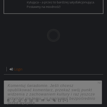
irytująca – a przez to bardziej satysfakcjonująca.
Postawmy na miodność!
Login
750
{}
[+]