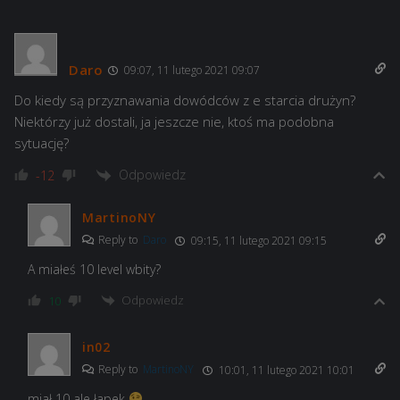
Daro
09:07, 11 lutego 2021 09:07
Do kiedy są przyznawania dowódców z e starcia drużyn?
Niektórzy już dostali, ja jeszcze nie, ktoś ma podobna
sytuację?
Odpowiedz
-12
MartinoNY
Reply to
Daro
09:15, 11 lutego 2021 09:15
A miałeś 10 level wbity?
Odpowiedz
10
in02
Reply to
MartinoNY
10:01, 11 lutego 2021 10:01
miał 10 ale łapek