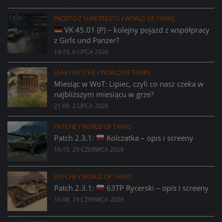
PROSTO Z SUPERTESTU
/
WORLD OF TANKS
VK 45.01 (P) – kolejny pojazd z współpracy
z Girls und Panzer?
14:15, 6 LIPCA 2026
LEAK
/
PATCHE
/
WORLD OF TANKS
Miesiąc w WoT: Lipiec, czyli co nasz czeka w
najbliższym miesiącu w grze?
21:09, 2 LIPCA 2026
PATCHE
/
WORLD OF TANKS
Patch 2.3.1:
Kolczatka – opis i screeny
16:15, 29 CZERWCA 2026
PATCHE
/
WORLD OF TANKS
Patch 2.3.1:
63TP Rycerski – opis i screeny
16:08, 29 CZERWCA 2026