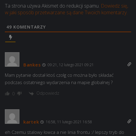
Ta strona używa Akismet do redukcji spamu.
Dowiedz się,
w jaki sposób przetwarzane są dane Twoich komentarzy.
49
KOMENTARZY
Bankes
09:21, 12 lutego 2021 09:21
Mam pytanie dostał ktoś czołg co można było składać
podczas ostatniego wydarzenia na mapie globalnej ?
Odpowiedz
0
kartek
16:58, 11 lutego 2021 16:58
eh Czemu stalowy łowca a nie linia frontu :/ lepszy tryb do