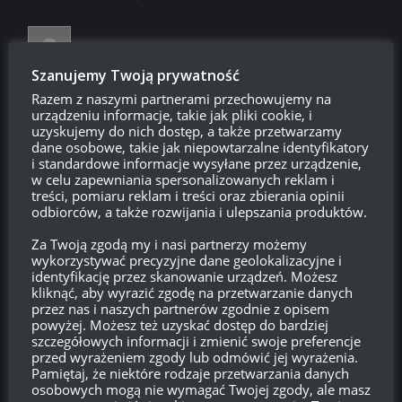
Jasiu
Reply to
flisa
10:20, 11 lutego 2021 10:20
Szanujemy Twoją prywatność
55k nie starczyło, jest tu ktoś kto dostał czołg?
Razem z naszymi partnerami przechowujemy na
urządzeniu informacje, takie jak pliki cookie, i
Odpowiedz
-5
uzyskujemy do nich dostęp, a także przetwarzamy
dane osobowe, takie jak niepowtarzalne identyfikatory
i standardowe informacje wysyłane przez urządzenie,
w celu zapewniania spersonalizowanych reklam i
lolek
Reply to
Jasiu
10:24, 11 lutego 2021 10:24
treści, pomiaru reklam i treści oraz zbierania opinii
odbiorców, a także rozwijania i ulepszania produktów.
podobno najniższa stawka była 70k
Za Twoją zgodą my i nasi partnerzy możemy
Odpowiedz
0
wykorzystywać precyzyjne dane geolokalizacyjne i
identyfikację przez skanowanie urządzeń. Możesz
kliknąć, aby wyrazić zgodę na przetwarzanie danych
Krzysiu
przez nas i naszych partnerów zgodnie z opisem
Reply to
Jasiu
10:26, 11 lutego 2021 10:26
powyżej. Możesz też uzyskać dostęp do bardziej
szczegółowych informacji i zmienić swoje preferencje
100k obligacji i wpadł Bobject 907. Było warto.
przed wyrażeniem zgody lub odmówić jej wyrażenia.
Pamiętaj, że niektóre rodzaje przetwarzania danych
Odpowiedz
-27
osobowych mogą nie wymagać Twojej zgody, ale masz