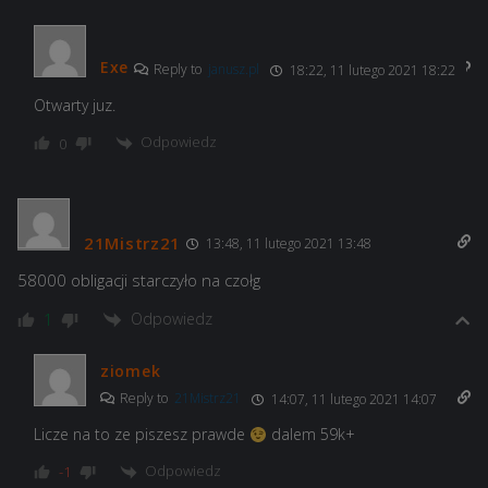
Exe
Reply to
janusz.pl
18:22, 11 lutego 2021 18:22
Otwarty juz.
Odpowiedz
0
21Mistrz21
13:48, 11 lutego 2021 13:48
58000 obligacji starczyło na czołg
Odpowiedz
1
ziomek
Reply to
21Mistrz21
14:07, 11 lutego 2021 14:07
Licze na to ze piszesz prawde
dalem 59k+
Odpowiedz
-1