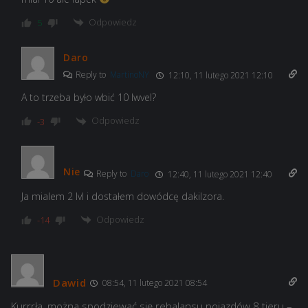
Odpowiedz
5
Daro
Reply to
MartinoNY
12:10, 11 lutego 2021 12:10
A to trzeba było wbić 10 lwvel?
Odpowiedz
-3
Nie
Reply to
Daro
12:40, 11 lutego 2021 12:40
Ja mialem 2 lvl i dostałem dowódcę dakilzora.
Odpowiedz
-14
Dawid
08:54, 11 lutego 2021 08:54
Kurrrła, można spodziewać się rebalansu pojazdów 8 tieru –