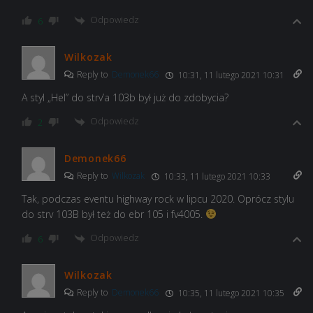
Odpowiedz
6
Wilkozak
Reply to
Demonek66
10:31, 11 lutego 2021 10:31
A styl „Hel” do strv’a 103b był już do zdobycia?
Odpowiedz
2
Demonek66
Reply to
Wilkozak
10:33, 11 lutego 2021 10:33
Tak, podczas eventu highway rock w lipcu 2020. Oprócz stylu
do strv 103B był też do ebr 105 i fv4005.
Odpowiedz
6
Wilkozak
Reply to
Demonek66
10:35, 11 lutego 2021 10:35