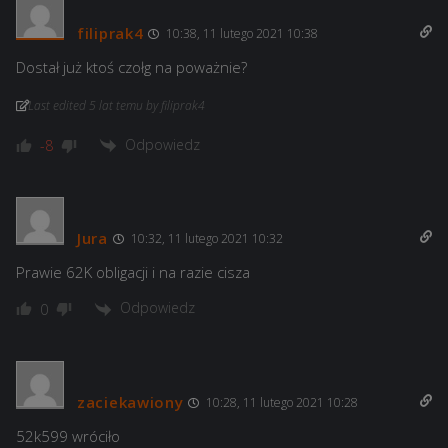
filiprak4
10:38, 11 lutego 2021 10:38
Dostał już ktoś czołg na poważnie?
Last edited 5 lat temu by filiprak4
Odpowiedz
-8
Jura
10:32, 11 lutego 2021 10:32
Prawie 62K obligacji i na razie cisza
Odpowiedz
0
zaciekawiony
10:28, 11 lutego 2021 10:28
52k599 wróciło