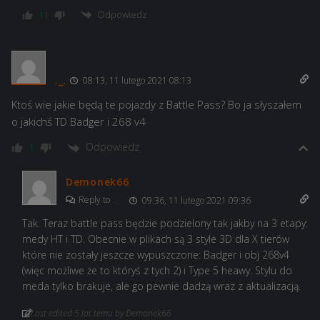
Odpowiedz
11
._.
08:13, 11 lutego 2021 08:13
Ktoś wie jakie będą te pojazdy z Battle Pass? Bo ja słyszałem
o jakichś TD Badger i 268 v4
Odpowiedz
1
Demonek66
Reply to
._.
09:36, 11 lutego 2021 09:36
Tak. Teraz battle pass będzie podzielony tak jakby na 3 etapy:
medy HT i TD. Obecnie w plikach są 3 style 3D dla X tierów
które nie zostały jeszcze wypuszczone: Badger i obj 268v4
(więc możliwe że to któryś z tych 2) i Type 5 heawy. Stylu do
meda tylko brakuje, ale go pewnie dadzą wraz z aktualizacją.
Last edited 5 lat temu by Demonek66