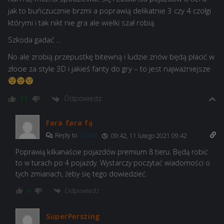
jak to buńczucznie brzmi a poprawią delikatnie 3 czy 4 czołgi
którymi i tak nikt nie gra ale wielki szał robią.
Szkoda gadać …
No ale zrobią przepustkę bitewną i ludzie znów będą płacić w
złocie za style 3D i jakieś fanty do gry – to jest najważniejsze
Odpowiedz
11
Fara fara fą
Reply to
Dawid
09:42, 11 lutego 2021 09:42
Poprawią kilkanaście pojazdów premium 8 tieru. Będą robić
to w turach po 4 pojazdy. Wystarczy poczytać wiadomości o
tych zmianach, żeby się tego dowiedzieć.
Odpowiedz
9
SuperPerszing