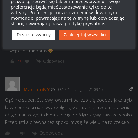
prawo sprzeciwić się takiemu przetwarzaniu. Twoje
preferencje będą mieć zastosowanie tylko do tej
Władimir Władimirowicz
witryny. Preferencje możesz zmienić w dowolnym
Reply to
Krzysiu
momencie, powracając na tę witrynę lub odwiedzając
11:05, 11 lutego 2021 11:05
stronę zawierającą naszą politykę prywatności..
99K i 907 w garażu …
Dostosuj wybory
Zaakceptuj wszystko
Ależ fajnie, zaraz pakuję załogę i jadę gnębić boty, pomidory i
węgiel na randomy
Odpowiedz
-19
MartinoNY
09:17, 11 lutego 2021 09:17
Ogólnie super! Stalowy łowca mi bardzo się podoba jako tryb,
łatwo punkciki na nowy czołg się wbija, a nie trzeba strasznie
długo maniaczyć + dodatki obligacje/dyrektywy zawsze spoko.
Przepustka bitewna też spoko, myślę że wielu na to czekało.
Odpowiedz
11