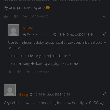
Pytanie jak rozwiązą artę
Odpowiedz
4
GJ WG
Reply to
Damiano
13:44, 9 lutego 2021 13:44
Arte to najlepiej byłoby wyciąć, spalić , zakopać albo zatopić w
oceanie.
no ale to sie niestety raczej nie stanie :/
no ale zmiany HE-ków są w pytę, jak na razie
Odpowiedz
2
Greg
10:44, 9 lutego 2021 10:44
Czyli ebrki nawet z he bedą magicznie wchodziły za 0. GG wg.