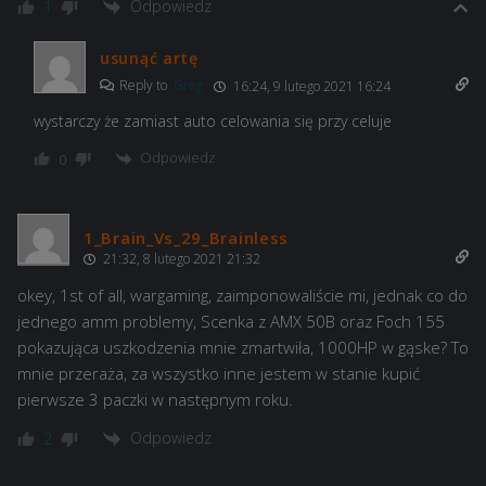
Odpowiedz
1
usunąć artę
Reply to
Greg
16:24, 9 lutego 2021 16:24
wystarczy że zamiast auto celowania się przy celuje
Odpowiedz
0
1_Brain_Vs_29_Brainless
21:32, 8 lutego 2021 21:32
okey, 1st of all, wargaming, zaimponowaliście mi, jednak co do
jednego amm problemy, Scenka z AMX 50B oraz Foch 155
pokazująca uszkodzenia mnie zmartwiła, 1000HP w gąske? To
mnie przeraża, za wszystko inne jestem w stanie kupić
pierwsze 3 paczki w następnym roku.
Odpowiedz
2