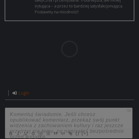
taktyczna i przemyślana. Trudniejsza, ale mniej
irytująca – a przez to bardziej satysfakcjonująca.
Postawmy na miodność!
Login
750
{}
[+]