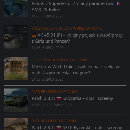
Prsoto z Supertestu: Zmiany parametrów
AMX 29 Bélier
14:23, 6 LIPCA 2026
PROSTO Z SUPERTESTU
/
WORLD OF TANKS
VK 45.01 (P) – kolejny pojazd z współpracy
z Girls und Panzer?
14:15, 6 LIPCA 2026
LEAK
/
PATCHE
/
WORLD OF TANKS
Miesiąc w WoT: Lipiec, czyli co nasz czeka w
najbliższym miesiącu w grze?
21:09, 2 LIPCA 2026
PATCHE
/
WORLD OF TANKS
Patch 2.3.1:
Kolczatka – opis i screeny
16:15, 29 CZERWCA 2026
PATCHE
/
WORLD OF TANKS
Patch 2.3.1:
63TP Rycerski – opis i screeny