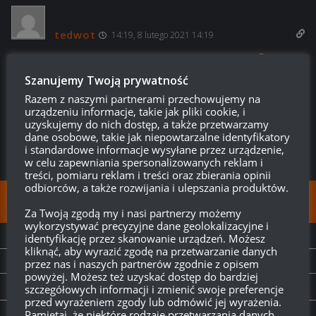
tedwot
14:19, 8 lutego 2021 14:19
Wargaming, jak ty mnie zaimponowałeś w tej chwili.
Szanujemy Twoją prywatność
Odpowiedz
23
Razem z naszymi partnerami przechowujemy na
urządzeniu informacje, takie jak pliki cookie, i
uzyskujemy do nich dostęp, a także przetwarzamy
dane osobowe, takie jak niepowtarzalne identyfikatory
i standardowe informacje wysyłane przez urządzenie,
w celu zapewniania spersonalizowanych reklam i
treści, pomiaru reklam i treści oraz zbierania opinii
odbiorców, a także rozwijania i ulepszania produktów.
FOLLOW:
Za Twoją zgodą my i nasi partnerzy możemy
wykorzystywać precyzyjne dane geolokalizacyjne i
identyfikację przez skanowanie urządzeń. Możesz
NEXT STORY
kliknąć, aby wyrazić zgodę na przetwarzanie danych
Suchy dok: Kléber
przez nas i naszych partnerów zgodnie z opisem
powyżej. Możesz też uzyskać dostęp do bardziej
szczegółowych informacji i zmienić swoje preferencje
PREVIOUS STORY
przed wyrażeniem zgody lub odmówić jej wyrażenia.
Starcie Drużyn 2021: Zwycięzcą został…
Pamiętaj, że niektóre rodzaje przetwarzania danych