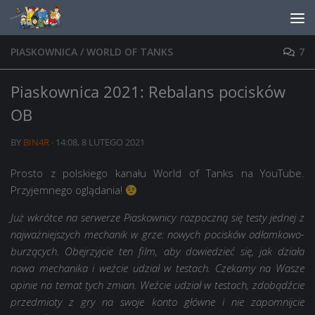
Skip to content
PIASKOWNICA
/
WORLD OF TANKS
7
Piaskownica 2021: Rebalans pocisków
OB
BY
BIN4R
·
14:08, 8 LUTEGO 2021
Prosto z polskiego kanału World of Tanks na YouTube.
Przyjemnego oglądania!
Już wkrótce na serwerze Piaskownicy rozpoczną się testy jednej z
najważniejszych mechanik w grze: nowych pocisków odłamkowo-
burzących. Obejrzyjcie ten film, aby dowiedzieć się, jak działa
nowa mechanika i weźcie udział w testach. Czekamy na Wasze
opinie na temat tych zmian. Weźcie udział w testach, zdobądźcie
przedmioty z gry na swoje konto główne i nie zapomnijcie