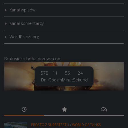
Kanał wpisów
Kanał komentarzy
WordPress.org
Brak
wierzchołka drzewka
od:
578
11
56
24
Dni
Godzin
Minut
Sekund
PROSTO Z SUPERTESTU
/
WORLD OF TANKS