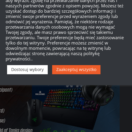
aby wyrazić zgodę na przetwarzanie danych przez nas i
naszych partnerów zgodnie z opisem powyżej. Możesz też
uzyskać dostęp do bardziej szczegółowych informacji i
zmienić swoje preferencje przed wyrażeniem zgody lub
odmówić jej wyrażenia. Pamiętaj, że niektóre rodzaje
przetwarzania danych osobowych mogą nie wymagać
Twojej zgody, ale masz prawo sprzeciwić się takiemu
przetwarzaniu. Twoje preferencje będą mieć zastosowanie
tylko do tej witryny. Preferencje możesz zmienić w
dowolnym momencie, powracając na tę witrynę lub
odwiedzając stronę zawierającą naszą politykę
prywatności..
Dostosuj wybory
Zaakceptuj wszystko