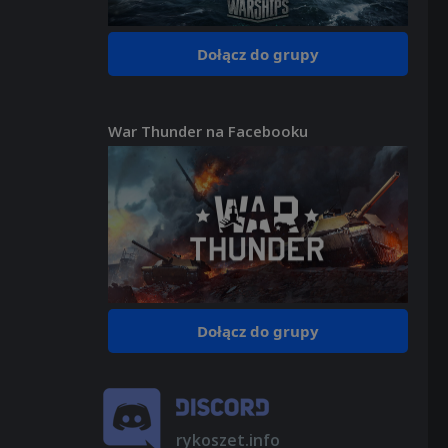
Dołącz do grupy
War Thunder na Facebooku
Dołącz do grupy
rykoszet.info