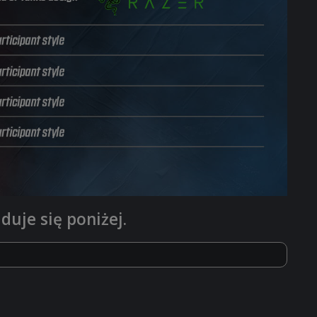
duje się poniżej.
. złota
+
100 000 obligacji
+ styl Mistrz
 Razer (1 przedmiot na uczestnika):