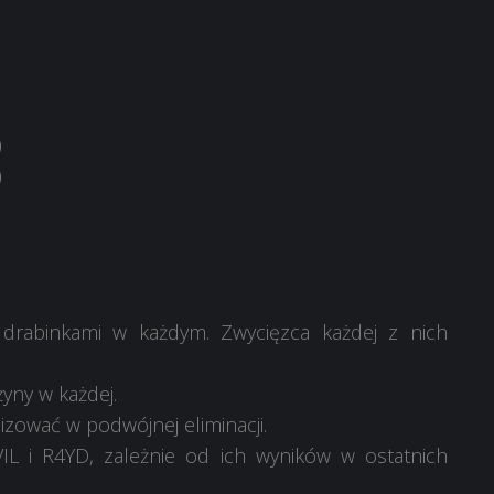
)
)
 4 drabinkami w każdym. Zwycięzca każdej z nich
yny w każdej.
lizować w podwójnej eliminacji.
L i R4YD, zależnie od ich wyników w ostatnich