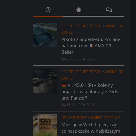
PROSTO Z SUPERTESTU
/
WORLD OF
TANKS
Prsoto z Supertestu: Zmiany
parametrów
AMX 29
Bélier
14:23, 6 LIPCA 2026
PROSTO Z SUPERTESTU
/
WORLD OF
TANKS
VK 45.01 (P) – kolejny
pojazd z współpracy z Girls
und Panzer?
14:15, 6 LIPCA 2026
LEAK
/
PATCHE
/
WORLD OF TANKS
Miesiąc w WoT: Lipiec, czyli
co nasz czeka w najbliższym