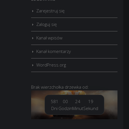
Zarejestruj się
Zaloguj się
Kanał wpisów
Kanał komentarzy
WordPress.org
Brak
wierzchołka drzewka
od:
581
00
24
21
Dni
Godzin
Minut
Sekund