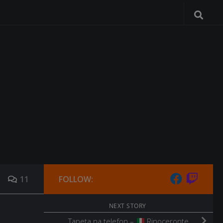
11
FOLLOW:
NEXT STORY
Tapeta na telefon –
Rinoceronte