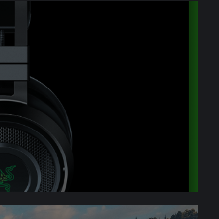
 słuchawkowy Razer (Nari Ultimate)
awiatura Razer (BlackWidow V3)
ysz Razer (DeathAdder V2 Pro)
dka pod mysz firmy Razer (rozmiar L)
złota
+
75 000 obligacji
+ styl Uczestnik
złota
+
50 000 obligacji
+ styl Uczestnik
złota
+
50 000 obligacji
+ styl Uczestnik
złota
+
25 000 obligacji
+ styl Uczestnik
000 szt. złota
+
25 000 obligacji