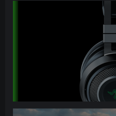
Zestaw
1. miejsce
Kl
M
Podkła
2. miejsce
250 000 szt. 
3. miejsce
200 000 szt. 
4. miejsce
150 000 szt. 
5.–6. miejsca
100 000 szt. 
7.–8. miejsca
100 