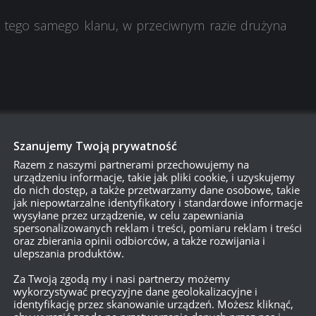
 tego samego klanu, w przeciwnym razie drużyna
Szanujemy Twoją prywatność
ka, Dębina, Murowanka, Piaszczysta rzeka, Ensk,
Razem z naszymi partnerami przechowujemy na
urządzeniu informacje, takie jak pliki cookie, i uzyskujemy
do nich dostęp, a także przetwarzamy dane osobowe, takie
jak niepowtarzalne identyfikatory i standardowe informacje
wysyłane przez urządzenie, w celu zapewniania
spersonalizowanych reklam i treści, pomiaru reklam i treści
ji klanów przed dołączeniem!
oraz zbierania opinii odbiorców, a także rozwijania i
ulepszania produktów.
 zasady
Za Twoją zgodą my i nasi partnerzy możemy
wykorzystywać precyzyjne dane geolokalizacyjne i
identyfikację przez skanowanie urządzeń. Możesz kliknąć,