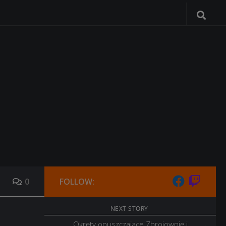
0
FOLLOW:
NEXT STORY
Okręty opuszczające Zbrojownię i