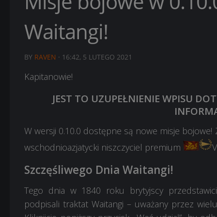
Misje bojowe w 0.10.
Waitangi!
BY
RAVEN
·
16:42, 5 LUTEGO 2021
Kapitanowie!
JEST TO UZUPEŁNIENIE WPISU DOT
INFORMA
W wersji 0.10.0 dostępne są nowe misje bojowe! 
wschodnioazjatycki niszczyciel premium
V
Szczęśliwego Dnia Waitangi!
Tego dnia w 1840 roku brytyjscy przedstawi
podpisali traktat Waitangi – uważany przez wielu