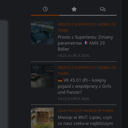
PROSTO Z SUPERTESTU
/
WORLD OF
TANKS
Prsoto z Supertestu: Zmiany
parametrów
AMX 29
Bélier
14:23, 6 LIPCA 2026
PROSTO Z SUPERTESTU
/
WORLD OF
TANKS
VK 45.01 (P) – kolejny
pojazd z współpracy z Girls
und Panzer?
14:15, 6 LIPCA 2026
LEAK
/
PATCHE
/
WORLD OF TANKS
Miesiąc w WoT: Lipiec, czyli
co nasz czeka w najbliższym