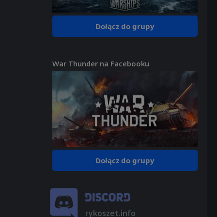
Dołącz do grupy
War Thunder na Facebooku
Dołącz do grupy
rykoszet.info