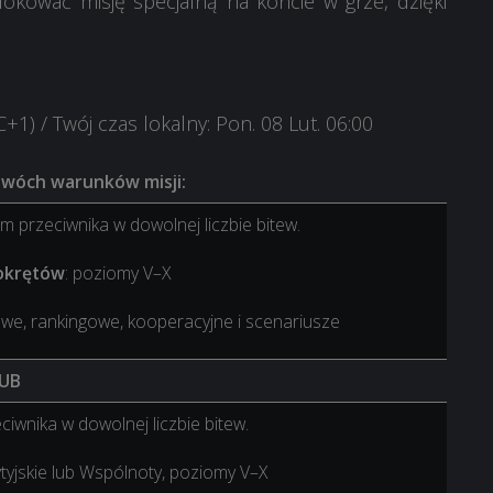
blokować misję specjalną na koncie w grze, dzięki
TC+1)
/ Twój czas lokalny: Pon. 08 Lut. 06:00
dwóch warunków misji:
 przeciwnika w dowolnej liczbie bitew.
 okrętów
: poziomy V–X
sowe, rankingowe, kooperacyjne i scenariusze
UB
iwnika w dowolnej liczbie bitew.
ytyjskie lub Wspólnoty, poziomy V–X