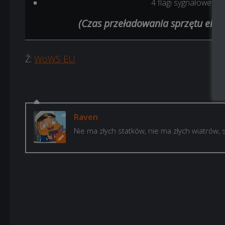
4 flagi sygnałowe N
(Czas przeładowania sprzętu eksp
Ź:
WoWS EU
Raven
Nie ma złych statków, nie ma złych wiatrów, 