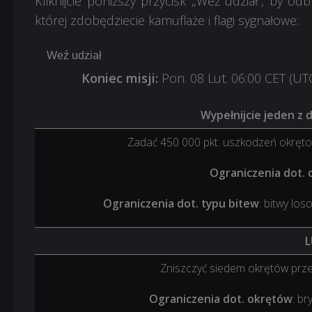
Kliknijcie poniższy przycisk „Weź udział”, by od
której zdobędziecie kamuflaże i flagi sygnałowe:
Weź udział
Koniec misji:
Pon. 08 Lut. 06:00 CET (U
Wypełnijcie jeden z 
Zadać 450 000 pkt. uszkodzeń okrętom
Ograniczenia dot.
Ograniczenia dot. typu bitew
: bitwy lo
L
Zniszczyć siedem okrętów przec
Ograniczenia dot. okrętów
: br