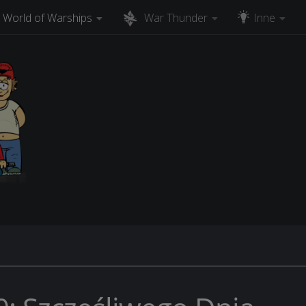
World of Warships
War Thunder
Inne