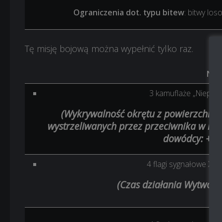
Ograniczenia dot. typu bitew
: bitwy lo
Tę misję bojową można wypełnić tylko raz.
Nag
3 kamuflaże „Nieprz
(Wykrywalność okrętu z powierzchni 
wystrzeliwanych przez przeciwnika w ki
dowódcy: +2
4 flagi sygnałowe X-
(Czas działania Wytwor