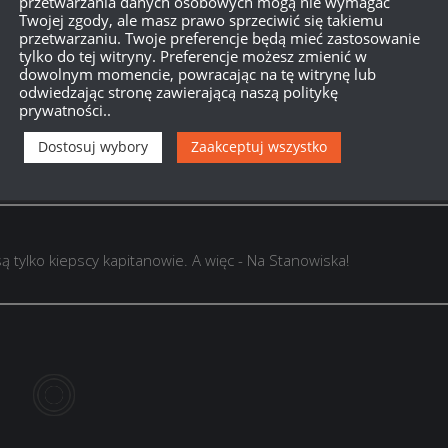
przetwarzania danych osobowych mogą nie wymagać
ovember Foxtrot
Twojej zgody, ale masz prawo sprzeciwić się takiemu
przetwarzaniu. Twoje preferencje będą mieć zastosowanie
loatacyjnego okrętu: –5%)
tylko do tej witryny. Preferencje możesz zmienić w
dowolnym momencie, powracając na tę witrynę lub
odwiedzając stronę zawierającą naszą politykę
prywatności..
Dostosuj wybory
Zaakceptuj wszystko
są tylko kiepscy kapitanowie. A więc - Na Stanowiska!