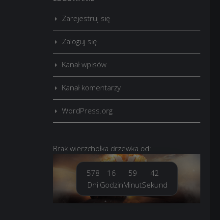
Zarejestruj się
Zaloguj się
Kanał wpisów
Kanał komentarzy
WordPress.org
Brak
wierzchołka drzewka
od:
578
16
59
43
Dni
Godzin
Minut
Sekund