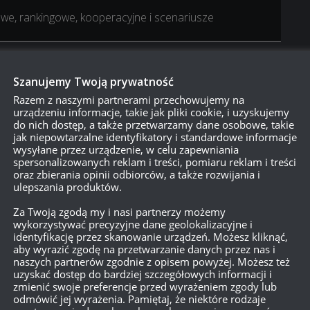
sowe, rankingowe, kooperacyjne i scenariusze
Szanujemy Twoją prywatność
Razem z naszymi partnerami przechowujemy na
rody:
urządzeniu informacje, takie jak pliki cookie, i uzyskujemy
do nich dostęp, a także przetwarzamy dane osobowe, takie
erwany ogień”
jak niepowtarzalne identyfikatory i standardowe informacje
wysyłane przez urządzenie, w celu zapewniania
wody: –3%; rozrzut pocisków
spersonalizowanych reklam i treści, pomiaru reklam i treści
erunku Twojego okrętu: +4%; PD
oraz zbierania opinii odbiorców, a także rozwijania i
ulepszania produktów.
50%)
Za Twoją zgodą my i nasi partnerzy możemy
wykorzystywać precyzyjne dane geolokalizacyjne i
Ray Papa Unaone
identyfikację przez skanowanie urządzeń. Możesz kliknąć,
aby wyrazić zgodę na przetwarzanie danych przez nas i
nicy dymu: +15%)
naszych partnerów zgodnie z opisem powyżej. Możesz też
uzyskać dostęp do bardziej szczegółowych informacji i
zmienić swoje preferencje przed wyrażeniem zgody lub
odmówić jej wyrażenia. Pamiętaj, że niektóre rodzaje