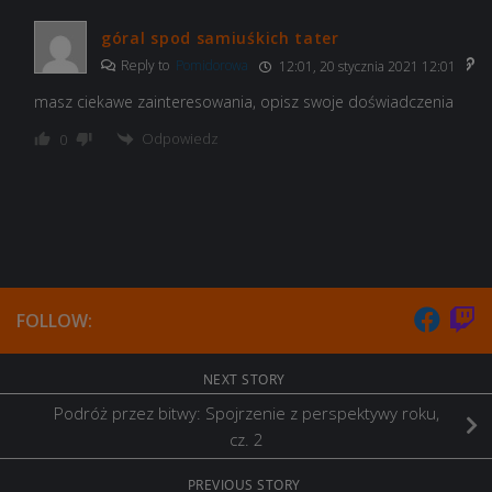
góral spod samiuśkich tater
Reply to
Pomidorowa
12:01, 20 stycznia 2021 12:01
VII Atlanta
VII Atlanta B
masz ciekawe zainteresowania, opisz swoje doświadczenia
Odpowiedz
0
X Colbert
X Vermont
VIII Kansas
FOLLOW:
II Nino Bixio
X Vermont
NEXT STORY
Podróż przez bitwy: Spojrzenie z perspektywy roku,
cz. 2
III Taranto
Enter
PREVIOUS STORY