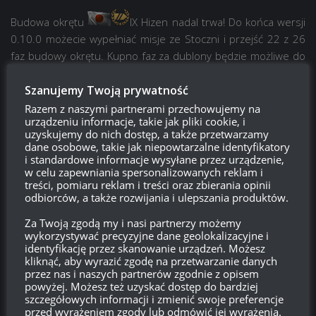
Budowa okrętu
IX Hizen
nadal trwa! Do końca wersji
0.10.0 możecie wypełniać misje ze Stoczni i przejść 22 z 26
faz budowy okrętu. Kupno faz za dublony będzie możliwe do
końca wersji 0.10.1.
Szanujemy Twoją prywatność
Potyczki klanowe
Razem z naszymi partnerami przechowujemy na
urządzeniu informacje, takie jak pliki cookie, i
uzyskujemy do nich dostęp, a także przetwarzamy
dane osobowe, takie jak niepowtarzalne identyfikatory
i standardowe informacje wysyłane przez urządzenie,
w celu zapewniania spersonalizowanych reklam i
treści, pomiaru reklam i treści oraz zbierania opinii
odbiorców, a także rozwijania i ulepszania produktów.
W wersji 0.10.0 odbędą się serie 14. oraz 15. potyczek
klanowych w formacie 7 na 7. Potyczki otwarte są dla
Za Twoją zgodą my i nasi partnerzy możemy
wszystkich graczy, nawet jeśli gracz aktualnie nie należy do
wykorzystywać precyzyjne dane geolokalizacyjne i
identyfikację przez skanowanie urządzeń. Możesz
klanu. Żeby wziąć udział, zapisujcie się w menu „Stwórz
kliknąć, aby wyrazić zgodę na przetwarzanie danych
dywizjon” obok przycisku „Bitwa!”, a następnie poczekajcie na
przez nas i naszych partnerów zgodnie z opisem
zaproszenie do dywizjonu. Tylko gracz, który tworzy dywizjon
powyżej. Możesz też uzyskać dostęp do bardziej
szczegółowych informacji i zmienić swoje preferencje
do potyczek, musi należeć do klanu. Pozostali, zaproszeni
przed wyrażeniem zgody lub odmówić jej wyrażenia.