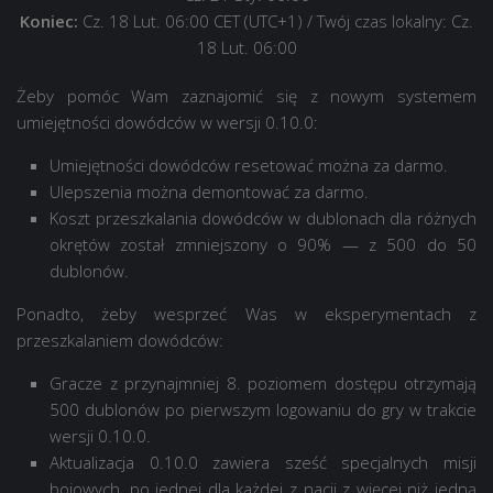
Koniec:
Cz. 18 Lut. 06:00 CET (UTC+1)
/ Twój czas lokalny: Cz.
18 Lut. 06:00
Żeby pomóc Wam zaznajomić się z nowym systemem
umiejętności dowódców w wersji 0.10.0:
Umiejętności dowódców resetować można za darmo.
Ulepszenia można demontować za darmo.
Koszt przeszkalania dowódców w dublonach dla różnych
okrętów został zmniejszony o 90% — z
500
do
50
dublonów.
Ponadto, żeby wesprzeć Was w eksperymentach z
przeszkalaniem dowódców:
Gracze z przynajmniej 8. poziomem dostępu otrzymają
500
dublonów po pierwszym logowaniu do gry w trakcie
wersji 0.10.0.
Aktualizacja 0.10.0 zawiera sześć specjalnych misji
bojowych, po jednej dla każdej z nacji z więcej niż jedną