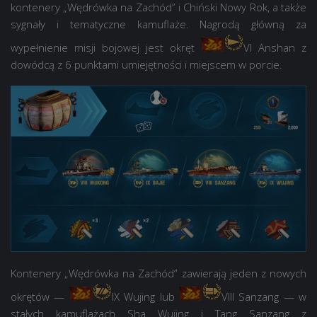
kontenery „Wędrówka na Zachód” i Chiński Nowy Rok, a także
sygnały i tematyczne kamuflaże. Nagrodą główną za
wypełnienie misji bojowej jest okręt
VI Anshan
z
dowódcą z 6 punktami umiejętności i miejscem w porcie.
Kontenery „Wędrówka na Zachód” zawierają jeden z nowych
okrętów —
IX Wujing
lub
VIII Sanzang
— w
stałych kamuflażach Sha Wujing i Tang Sanzang z