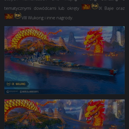
tematycznymi dowódcami lub okręty
IX Bajie
oraz
VIII Wukong
i inne nagrody.