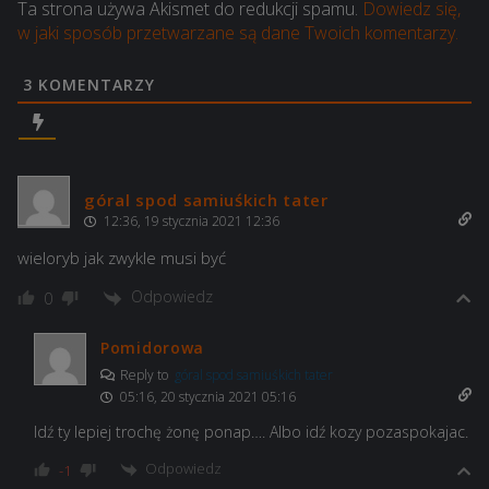
Ta strona używa Akismet do redukcji spamu.
Dowiedz się,
w jaki sposób przetwarzane są dane Twoich komentarzy.
VIII August von Parseval
— z 7 do 6,6
3
KOMENTARZY
km
X Manfred von Richthofen
— z 7,2 do
6,9 km
X
góral spod samiuśkich tater
F
Plymouth
12:36, 19 stycznia 2021 12:36
wieloryb jak zwykle musi być
Odpowiedz
0
Pomidorowa
Reply to
góral spod samiuśkich tater
05:16, 20 stycznia 2021 05:16
Idź ty lepiej trochę żonę ponap…. Albo idź kozy pozaspokajac.
Odpowiedz
-1