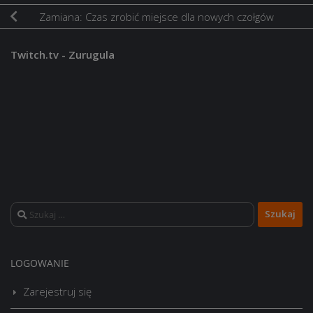
Zamiana: Czas zrobić miejsce dla nowych czołgów
Twitch.tv - Zurugula
V Oklahoma
VIII
Saipan
VII Fiji
Szukaj:
Enter
VI Ark
LOGOWANIE
Royal
VI Erich Loewenhardt
VIII
X Franklin D. Roosevelt
Zarejestruj się
Graf Zeppelin
VIII Graf Zeppelin B