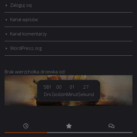
Zaloguj się
VIII Albemarle
Kanał wpisów
Kanał komentarzy
VII Nueve de Julio
WordPress.org
Brak
wierzchołka drzewka
od:
581
00
01
29
Dni
Godzin
Minut
Sekund