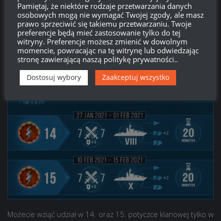
gracze nie muszą należeć do żadnego klanu. Gracz
Pamiętaj, że niektóre rodzaje przetwarzania danych
zapraszający musi mieć stopień rekrutera klanu lub wyższy.
osobowych mogą nie wymagać Twojej zgody, ale masz
prawo sprzeciwić się takiemu przetwarzaniu. Twoje
preferencje będą mieć zastosowanie tylko do tej
witryny. Preferencje możesz zmienić w dowolnym
momencie, powracając na tę witrynę lub odwiedzając
stronę zawierającą naszą politykę prywatności..
Dostosuj wybory
Zaakceptuj wszystko
Możecie wziąć udział w 14. oraz 15. potyczce klanowej tylko w