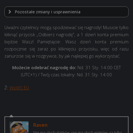
Pozostałe zmiany i usprawnienia
Uważni czytelnicy mogą spodziewać się nagrody! Musicie tylko
kliknąć przycisk „Odbierz nagrodę”, a
1 dzień konta premium
VIII Flandre
X Max Immelmann
będzie Wasz! Pamiętajcie: Wasz dzień konta premium
rozpocznie się zaraz po kliknięciu przycisku, więc od razu
X Austin
zanurzcie się w rozgrywce, by jak najlepiej go wykorzystać.
Możecie odebrać nagrodę do:
Nd. 31 Sty. 14:00 CET
VI Juruá
(UTC+1)
/ Twój czas lokalny: Nd. 31 Sty. 14:00
VI Gallant
Poziom
Standardowy zasięg
Zasięg ze wszystkimi
Ź:
WoWS EU
ognia
odpowiednimi
ulepszeniami i
umiejętnościami
Niemcy/Francja
Inne
Niemcy/Francja
Inne
IX
Raven
Nie ma złych statków, nie ma złych wiatrów, są tylko
III
4
3,2
5
4
Georgia
IX Alaska
VIII Massachusetts