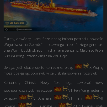
Okręty, dowódcy i kamuflaże noszą imiona postaci z powieści
„Wędrówka na Zachód” — dawnego niebiańskiego generała
Sha Wujin, buddyjskiego mnicha Tang Sanzang, Małpiego Króla
Sun Wukong i czarnoksiężnika Zhu Bajie.
Uwaga: jeśli okaże się to konieczne, okręt
IX Wujing
mogą dosięgnąć poprawki w celu zbalansowania rozgrywki.
Kontenery Chiński Nowy Rok mogą zawierać nowy
wschodnioazjatycki niszczyciel
VIII Fen Yang
, jeden z
okrętów
VI Anshan
,
VIII Irian
,
VIII
Loyang
,
VI Huanghe
i
VIII Siliwangi
, stały