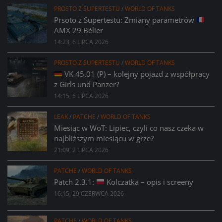
PROSTO Z SUPERTESTU
/
WORLD OF TANKS
Prsoto z Supertestu: Zmiany parametrów
AMX 29 Bélier
14:23, 6 LIPCA 2026
PROSTO Z SUPERTESTU
/
WORLD OF TANKS
VK 45.01 (P) – kolejny pojazd z współpracy
z Girls und Panzer?
14:15, 6 LIPCA 2026
LEAK
/
PATCHE
/
WORLD OF TANKS
Miesiąc w WoT: Lipiec, czyli co nasz czeka w
najbliższym miesiącu w grze?
21:09, 2 LIPCA 2026
PATCHE
/
WORLD OF TANKS
Patch 2.3.1:
Kolczatka – opis i screeny
16:15, 29 CZERWCA 2026
PATCHE
/
WORLD OF TANKS