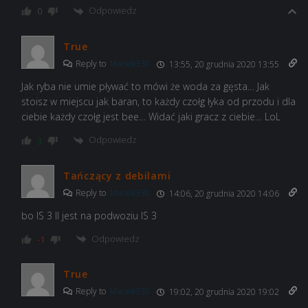
Odpowiedz
0
True
Reply to
Maciek330
13:55, 20 grudnia 2020 13:55
Jak ryba nie umie pływać to mówi że woda za gęsta… Jak
stoisz w miejscu jak baran, to każdy czołg łyka od przodu i dla
ciebie każdy czołg jest bee… Widać jaki gracz z ciebie… LoL
Odpowiedz
3
Tańczący z debilami
Reply to
Maciek330
14:06, 20 grudnia 2020 14:06
bo IS 3 II jest na podwoziu IS 3
Odpowiedz
-1
True
Reply to
Maciek330
19:02, 20 grudnia 2020 19:02