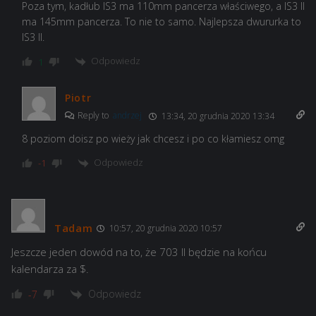
Poza tym, kadłub IS3 ma 110mm pancerza właściwego, a IS3 II
ma 145mm pancerza. To nie to samo. Najlepsza dwururka to
IS3 II.
Odpowiedz
1
Piotr
Reply to
andrzej
13:34, 20 grudnia 2020 13:34
8 poziom doisz po wieży jak chcesz i po co kłamiesz omg
Odpowiedz
-1
Tadam
10:57, 20 grudnia 2020 10:57
Jeszcze jeden dowód na to, że 703 II będzie na końcu
kalendarza za $.
Odpowiedz
-7