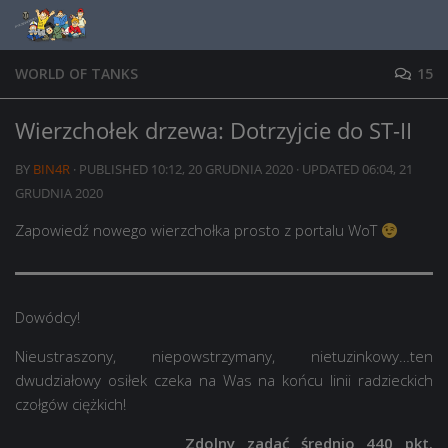
Skip to content
WORLD OF TANKS
15
Wierzchołek drzewa: Dotrzyjcie do ST-II
BY
BIN4R
· PUBLISHED
10:12, 20 GRUDNIA 2020
· UPDATED
06:04, 21
GRUDNIA 2020
Zapowiedź nowego wierzchołka prosto z portalu WoT
Dowódcy!
Nieustraszony, niepowstrzymany, nietuzinkowy…ten
dwudziałowy osiłek czeka na Was na końcu linii radzieckich
czołgów ciężkich!
Zdolny zadać średnio 440 pkt.