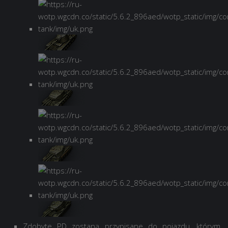
Zdobyte PD zostaną przypisane do pojazdu, którym