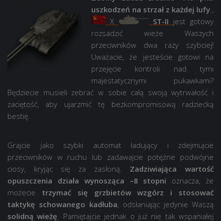
uszkodzeń na strzał z każdej lufy
,
X
ST-II
jest gotowy
rozsadzić wieże Waszych
przeciwników dwa razy szybciej!
Uważacie, że jesteście gotowi na
przejęcie kontroli nad tymi
majestatycznymi pukawkami?
Będziecie musieli zebrać w sobie całą swoją wytrwałość i
zaciętość, aby ujarzmić tę bezkompromisową radziecką
bestię.
Grajcie jako szybki automat ładujący i zdejmujcie
przeciwników w ruchu lub zadawajcie potężne podwójne
ciosy, kryjąc się za zasłoną.
Zadziwiająca wartość
opuszczenia działa wynosząca –8 stopni
oznacza, że
możecie
trzymać się grzbietów wzgórz i stosować
taktykę schowanego kadłuba
, odsłaniając jedynie Waszą
solidną wieżę
. Pamiętajcie jednak o już nie tak wspaniałej