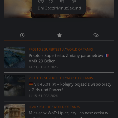
578
22
57
06
Dni
Godzin
Minut
Sekund
PROSTO Z SUPERTESTU
/
WORLD OF TANKS
Prsoto z Supertestu: Zmiany parametrów
AMX 29 Bélier
14:23, 6 LIPCA 2026
PROSTO Z SUPERTESTU
/
WORLD OF TANKS
VK 45.01 (P) – kolejny pojazd z współpracy
z Girls und Panzer?
14:15, 6 LIPCA 2026
LEAK
/
PATCHE
/
WORLD OF TANKS
Miesiąc w WoT: Lipiec, czyli co nasz czeka w