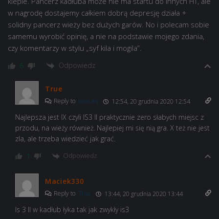
klepie. Pancerz kadłuba może nie ma startu do innych HT, ale
w nagrodę dostajemy całkiem dobrą depresję działa +
solidny pancerz wieży bez dużych garów. No i polecam sobie
samemu wyrobić opinię, a nie na podstawie mojego zdania,
czy komentarzy w stylu „syf kila i mogila”.
Odpowiedz
6
True
Reply to
andrzej
12:54, 20 grudnia 2020 12:54
Najlepsza jest IX czyli IS3 II praktycznie zero słabych miejsc z
przodu, na wieży również. Najlepiej mi się nią gra. X też nie jest
zla, ale trzeba wiedzieć jak grać.
Odpowiedz
1
Maciek330
Reply to
True
13:44, 20 grudnia 2020 13:44
Is 3 II w kadłub łyka tak jak zwykły is3