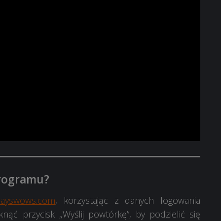
programu?
playswows.com
, korzystając z danych logowania
ąć przycisk „Wyślij powtórkę”, by podzielić się