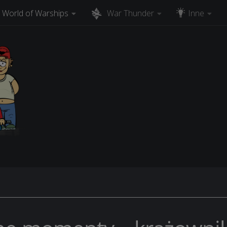
World of Warships
War Thunder
Inne