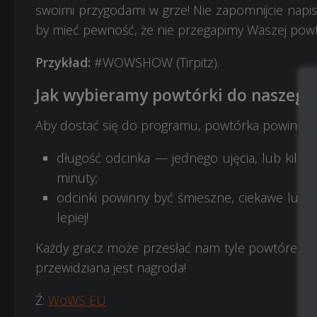
swoimi przygodami w grze! Nie zapomnijcie napi
by mieć pewność, że nie przegapimy Waszej powt
Przykład:
#WOWSHOW (Tirpitz).
Jak wybieramy powtórki do naszeg
Aby dostać się do programu, powtórka powinna s
długość odcinka — jednego ujęcia, lub kilku
minuty;
odcinki powinny być śmieszne, ciekawe lub zw
lepiej!
Każdy gracz może przesłać nam tyle powtórek, 
przewidziana jest nagroda!
Ź:
WoWS EU