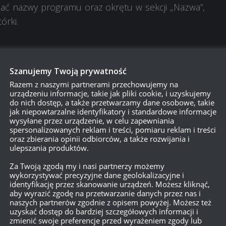
sać nazwy programu oraz okrętu w sekcji „Nazwa”,
órki.
o programu?
Szanujemy Twoją prywatność
Razem z naszymi partnerami przechowujemy na
pełniać następujące warunki:
urządzeniu informacje, takie jak pliki cookie, i uzyskujemy
do nich dostęp, a także przetwarzamy dane osobowe, takie
jak niepowtarzalne identyfikatory i standardowe informacje
 krótszych ujęć — nie powinna przekraczać jednej
wysyłane przez urządzenie, w celu zapewniania
spersonalizowanych reklam i treści, pomiaru reklam i treści
oraz zbierania opinii odbiorców, a także rozwijania i
yczajnie epickie. Im więcej radości zapewnią, tym
ulepszania produktów.
Za Twoją zgodą my i nasi partnerzy możemy
wykorzystywać precyzyjne dane geolokalizacyjne i
ile chce. Za każdą powtórkę wybraną do programu
identyfikację przez skanowanie urządzeń. Możesz kliknąć,
aby wyrazić zgodę na przetwarzanie danych przez nas i
naszych partnerów zgodnie z opisem powyżej. Możesz też
uzyskać dostęp do bardziej szczegółowych informacji i
zmienić swoje preferencje przed wyrażeniem zgody lub