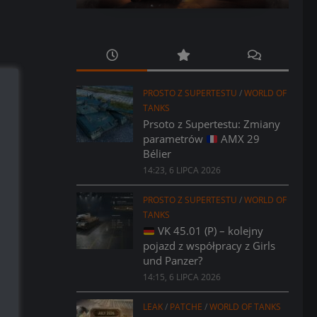
PROSTO Z SUPERTESTU
/
WORLD OF
TANKS
Prsoto z Supertestu: Zmiany
parametrów
AMX 29
Bélier
14:23, 6 LIPCA 2026
PROSTO Z SUPERTESTU
/
WORLD OF
TANKS
VK 45.01 (P) – kolejny
pojazd z współpracy z Girls
und Panzer?
14:15, 6 LIPCA 2026
LEAK
/
PATCHE
/
WORLD OF TANKS