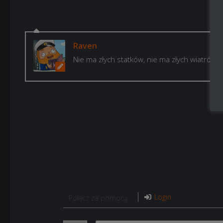
Raven
Nie ma złych statków, nie ma złych wiatrów, 
Login
Połącz za pomocą