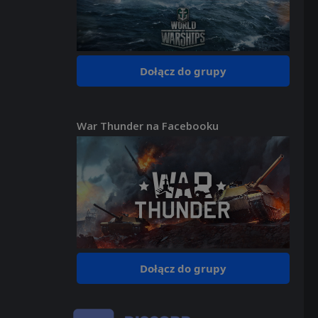
Dołącz do grupy
War Thunder na Facebooku
Dołącz do grupy