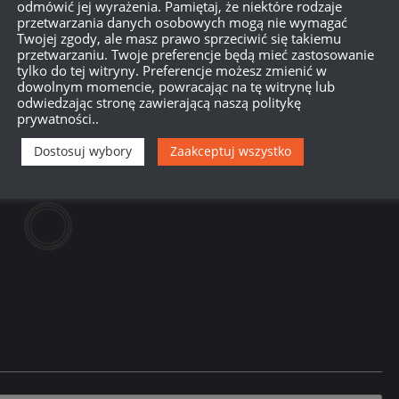
odmówić jej wyrażenia. Pamiętaj, że niektóre rodzaje
przetwarzania danych osobowych mogą nie wymagać
Twojej zgody, ale masz prawo sprzeciwić się takiemu
przetwarzaniu. Twoje preferencje będą mieć zastosowanie
tylko do tej witryny. Preferencje możesz zmienić w
dowolnym momencie, powracając na tę witrynę lub
odwiedzając stronę zawierającą naszą politykę
są tylko kiepscy kapitanowie. A więc - Na Stanowiska!
prywatności..
Dostosuj wybory
Zaakceptuj wszystko