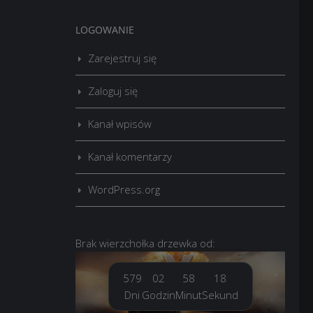
LOGOWANIE
Zarejestruj się
Zaloguj się
Kanał wpisów
Kanał komentarzy
WordPress.org
Brak
wierzchołka drzewka
od:
579
02
58
18
Dni
Godzin
Minut
Sekund