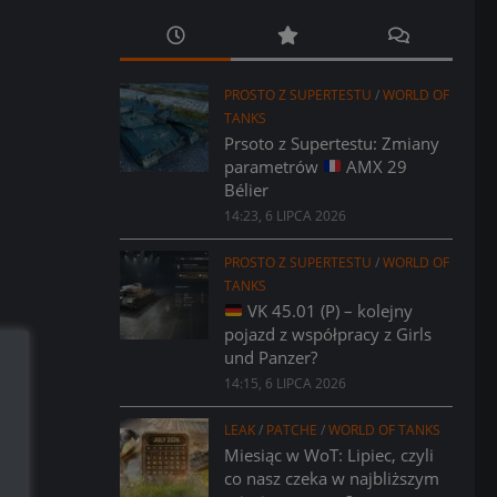
PROSTO Z SUPERTESTU
/
WORLD OF
TANKS
Prsoto z Supertestu: Zmiany
parametrów
AMX 29
Bélier
14:23, 6 LIPCA 2026
PROSTO Z SUPERTESTU
/
WORLD OF
TANKS
VK 45.01 (P) – kolejny
pojazd z współpracy z Girls
und Panzer?
14:15, 6 LIPCA 2026
LEAK
/
PATCHE
/
WORLD OF TANKS
Miesiąc w WoT: Lipiec, czyli
co nasz czeka w najbliższym