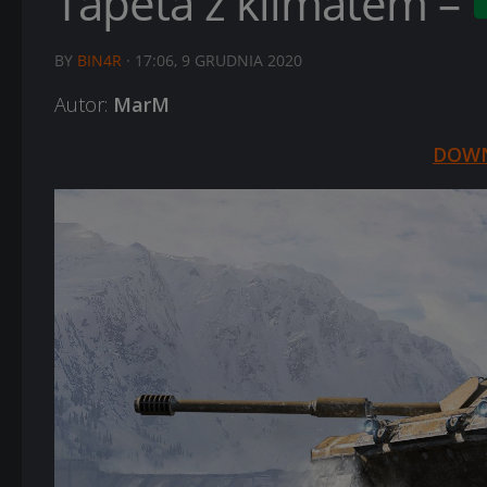
Tapeta z klimatem –
BY
BIN4R
·
17:06, 9 GRUDNIA 2020
Autor:
MarM
DOW