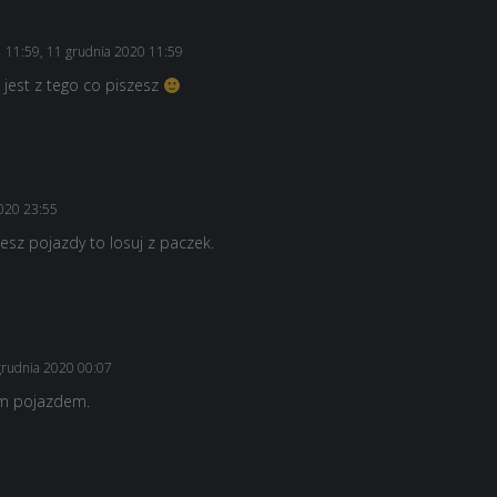
11:59, 11 grudnia 2020 11:59
t jest z tego co piszesz
020 23:55
jesz pojazdy to losuj z paczek.
grudnia 2020 00:07
wym pojazdem.