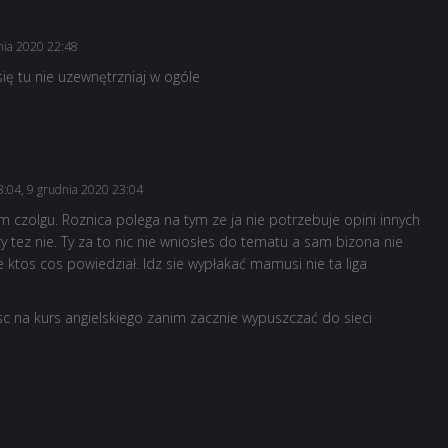
nia 2020 22:48
j się tu nie uzewnętrzniaj w ogóle
:04, 9 grudnia 2020 23:04
m czolgu. Roznica polega na tym ze ja nie potrzebuje opini innych
y tez nie. Ty za to nic nie wniosłes do tematu a sam bizona nie
e ktos cos powiedział. Idz sie wypłakać mamusi nie ta liga
c na kurs angielskiego zanim zacznie wypuszczać do sieci