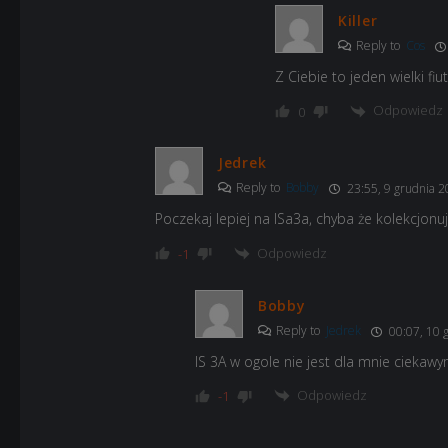
Killer
Reply to
Cos
Z Ciebie to jeden wielki fiu
Odpowiedz
0
Jedrek
Reply to
Bobby
23:55, 9 grudnia 2
Poczekaj lepiej na ISa3a, chyba że kolekcjonu
Odpowiedz
-1
Bobby
Reply to
Jedrek
00:07, 10 
IS 3A w ogole nie jest dla mnie cieka
Odpowiedz
-1