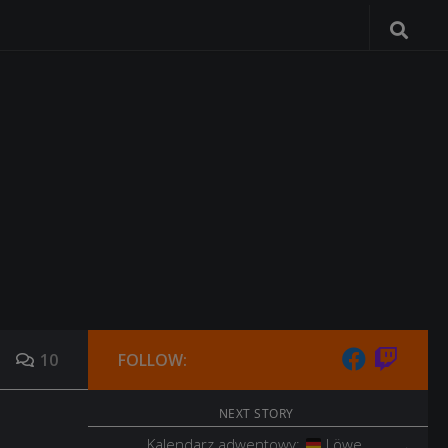
10
FOLLOW:
NEXT STORY
Kalendarz adwentowy:
Löwe ,