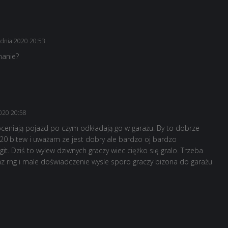
udnia 2020 20:53
manie?
020 20:58
oceniają pojazd po czym odkładają go w garażu. By to dobrze
 20 bitew i uważam ze jest dobry ale bardzo oj bardzo
t. Dziś to wylew dziwnych graczy wiec ciężko się gralo. Trzeba
 rng i male doświadczenie wysle sporo graczy bizona do garażu