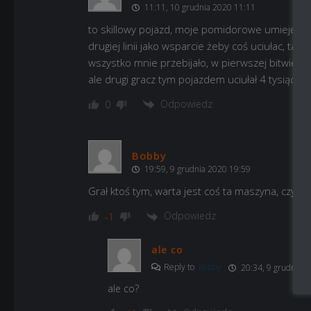
11:11, 10 grudnia 2020 11:11
to skillowy pojazd, moje pomidorowe umiejętno
drugiej linii jako wsparcie żeby coś uciułac, 
wszystko mnie przebijało, w pierwszej bitwie no
ale drugi gracz tym pojazdem uciułał 4 tysiące 
Odpowiedz
0
Bobby
19:59, 9 grudnia 2020 19:59
Grał ktoś tym, warta jest coś ta maszyna, czy tak 
Odpowiedz
-1
ale co
Reply to
Bobby
20:34, 9 grudnia 2
ale co?