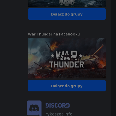
Dołącz do grupy
War Thunder na Facebooku
Dołącz do grupy
rykoszet.info