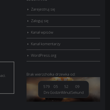
Zarejestruj się
Zaloguj się
Kanał wpisów
Kanał komentarzy
WordPress.org
Brak
wierzchołka drzewka
od:
aci.
579
05
52
11
Dni
Godzin
Minut
Sekund