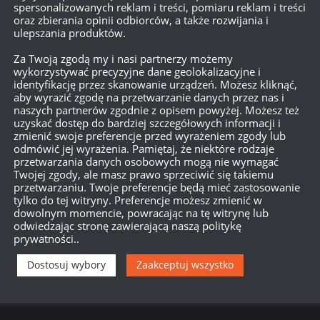
spersonalizowanych reklam i treści, pomiaru reklam i treści
oraz zbierania opinii odbiorców, a także rozwijania i
ści nie pasują do tego pojazdu, muszę grac jak medem, w
ulepszania produktów.
ta maszyna nie wybacza błędów, ponieważ na przepychaczu
Za Twoją zgodą my i nasi partnerzy możemy
wy obiekt wydoił mnie jak chciał, chyba tylko raz mu oddałem,
wykorzystywać precyzyjne dane geolokalizacyjne i
w tej samej bitewce
identyfikację przez skanowanie urządzeń. Możesz kliknąć,
aby wyrazić zgodę na przetwarzanie danych przez nas i
naszych partnerów zgodnie z opisem powyżej. Możesz też
uzyskać dostęp do bardziej szczegółowych informacji i
zmienić swoje preferencje przed wyrażeniem zgody lub
odmówić jej wyrażenia. Pamiętaj, że niektóre rodzaje
przetwarzania danych osobowych mogą nie wymagać
Twojej zgody, ale masz prawo sprzeciwić się takiemu
przetwarzaniu. Twoje preferencje będą mieć zastosowanie
jak twierdzi skill4ltu jest to trash?
tylko do tej witryny. Preferencje możesz zmienić w
dowolnym momencie, powracając na tę witrynę lub
odwiedzając stronę zawierającą naszą politykę
prywatności..
Dostosuj wybory
Zaakceptuj wszystko
020 20:34