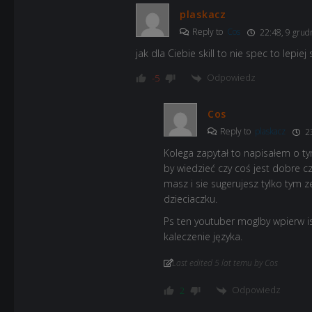
plaskacz
Reply to
Cos
22:48, 9 grud
jak dla Ciebie skill to nie spec to lepie
Odpowiedz
-5
Cos
Reply to
plaskacz
23
Kolega zapytał to napisałem o ty
by wiedzieć czy coś jest dobre cz
masz i sie sugerujesz tylko tym z
dzieciaczku.
Ps ten youtuber moglby wpierw is
kaleczenie języka.
Last edited 5 lat temu by Cos
Odpowiedz
2