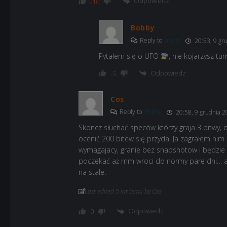
Odpowiedz
-10
Bobby
Reply to
ale co
20:53, 9 gr
Pytałem się o UFO
, nie kojarzysz tu
Odpowiedz
-5
Cos
Reply to
Bobby
20:58, 9 grudnia 2
Skoncz słuchać speców którzy graja 3 bitwy, 
ocenić 200 bitew się przyda. Ja zagrałem nim
wymagajacy, granie bez snapshotow i będzie gi
poczekać aż mm wroci do normy pare dni… az
na stale.
Last edited 5 lat temu by Cos
Odpowiedz
0