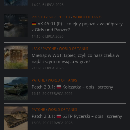
14:23, 6 LIPCA 2026
PROSTO Z SUPERTESTU
/
WORLD OF TANKS
VK 45.01 (P) – kolejny pojazd z współpracy
z Girls und Panzer?
14:15, 6 LIPCA 2026
LEAK
/
PATCHE
/
WORLD OF TANKS
Miesiąc w WoT: Lipiec, czyli co nasz czeka w
najbliższym miesiącu w grze?
21:09, 2 LIPCA 2026
PATCHE
/
WORLD OF TANKS
Patch 2.3.1:
Kolczatka – opis i screeny
16:15, 29 CZERWCA 2026
PATCHE
/
WORLD OF TANKS
Patch 2.3.1:
63TP Rycerski – opis i screeny
16:08, 29 CZERWCA 2026