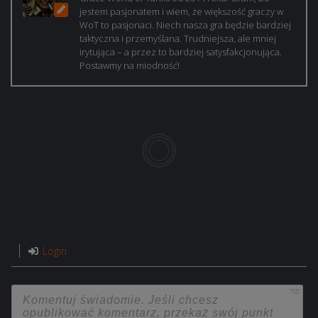
jestem pasjonatem i wiem, że większość graczy w
WoT to pasjonaci. Niech nasza gra będzie bardziej
taktyczna i przemyślana. Trudniejsza, ale mniej
irytująca – a przez to bardziej satysfakcjonująca.
Postawmy na miodność!
Login
750