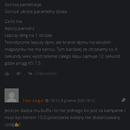
Gorsza penetracje.
Gorsze ukryte parametry dziala
Za to ma
lepszy pancerz
Lepszy dmg na 1 strzale
Teoretycznie lepszy dpm, ale branie dpmu na wloskim
magazynku nie ma sensu. Tym bardziej ze strzelamy co 4
sekundy wiec wystrzelenie calego klipu zajmuje 12 sekund
gdzie progg 65 7,5.
Odpowiedz
2
Ten tego
18:12, 8 grudnia 2020 18:12
Jeszcze dadza mu buffa i to nie jednego bo jest za kampanie i
musi byc tierem 10,5 (powstanie kolejny nie zbalansowany
czolg
)