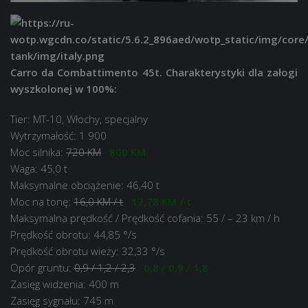
Carro da Combattimento 45t. Charakterystyki dla załogi
wyszkolonej w 100%:
Tier: MT-10, Włochy, specjalny
Wytrzymałość: 1 900
Moc silnika:
720 KM
800 KM
Waga: 45,0 t
Maksymalne obciążenie: 46,40 t
Moc na tonę:
16,0 KM / t
17,78 KM / t
Maksymalna prędkość / Prędkość cofania: 55 / – 23 km / h
Prędkość obrotu: 44,85 °/s
Prędkość obrotu wieży: 32,33 °/s
Opór gruntu:
0,9 / 1,2 / 2,3
0,8 / 0,9 / 1,8
Zasięg widzenia: 400 m
Zasięg sygnału: 745 m