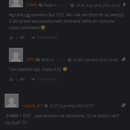
Edek
Reply to
wg pls
23:20, 8 grudnia 2020 23:20
wg tanks.gg powinno być 0.32. Ale i tak nie chce mi się wierzyć.
2 dni przed wprowadzeniem dostanie nerfa do rozrzutu
czasu celowania
Odpowiedz
0
xxx
Reply to
wg pls
04:49, 9 grudnia 2020 04:49
Tam piwinno byc chyba 0,32
Odpowiedz
0
radek_07
22:27, 8 grudnia 2020 22:27
„
1 000
1 050 „zaznaczone na czerwono. To w końcu nerf
czy buff :D?