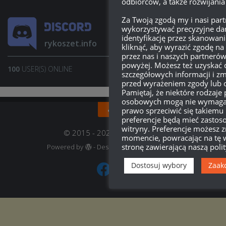
odbiorców, a także rozwijania
Za Twoją zgodą my i nasi pa
wykorzystywać precyzyjne dan
identyfikację przez skanowan
rykoszet.info
kliknąć, aby wyrazić zgodę n
przez nas i naszych partneró
powyżej. Możesz też uzyskać 
100
USER(S) ONLINE
JOIN SERVER
szczegółowych informacji i zm
przed wyrażeniem zgody lub 
Pamiętaj, że niektóre rodzaje
osobowych mogą nie wymagać
prawo sprzeciwić się takiemu
preferencje będą mieć zastoso
witryny. Preferencje możesz
© 2015 - 2022, rykoszet.info
momencie, powracając na tę w
stronę zawierającą naszą poli
Powered by
- Designed with
Hueman Pro
Dostosuj wybory
Zaak