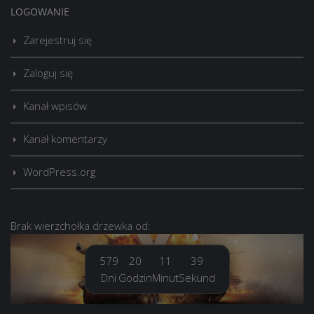
LOGOWANIE
Zarejestruj się
Zaloguj się
Kanał wpisów
Kanał komentarzy
WordPress.org
Brak
wierzchołka drzewka
od:
579
20
11
40
Dni
Godzin
Minut
Sekund