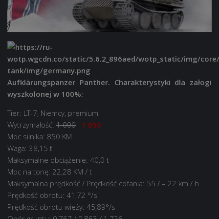
Aufklärungspanzer Panther. Charakterystyki dla załogi
wyszkolonej w 100%:
Tier: LT-7, Niemcy, premium
Wytrzymałość:
1 000
1 050
Moc silnika: 850 KM
Waga: 38,15 t
Maksymalne obciążenie: 40,0 t
Moc na tonę: 22,28 KM / t
Maksymalna prędkość / Prędkość cofania: 55 / – 22 km / h
Prędkość obrotu: 41,72 °/s
Prędkość obrotu wieży: 45,89°/s
Opór gruntu: 0,767 / 0,863 / 1,726