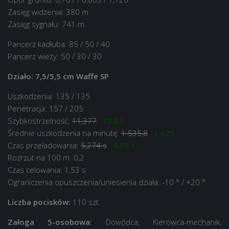
Zasięg widzenia: 380 m
Zasięg sygnału: 741 m
Pancerz kadłuba: 85 / 50 / 40
Pancerz wieży: 50 / 30 / 30
Działo: 7,5/5,5 cm Waffe SP
Uszkodzenia: 135 / 135
Penetracja: 157 / 205
Szybkostrzelność:
11,377
12,03
Średnie uszkodzenia na minutę:
1 535,8
1 625
Czas przeładowania:
5,274 s
4,99 s
Rozrzut na 100 m: 0,2
Czas celowania: 1,53 s
Ograniczenia opuszczenia/uniesienia działa: -10 ° / +20 °
Liczba pocisków:
110 szt.
Załoga 5-osobowa:
Dowódca, Kierowca-mechanik,