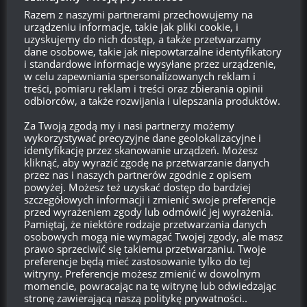
Po wypełnieniu całego łańcucha otrzymacie nagrodę
Razem z naszymi partnerami przechowujemy na
główną.
urządzeniu informacje, takie jak pliki cookie, i
uzyskujemy do nich dostęp, a także przetwarzamy
dane osobowe, takie jak niepowtarzalne identyfikatory
Login
i standardowe informacje wysyłane przez urządzenie,
w celu zapewniania spersonalizowanych reklam i
treści, pomiaru reklam i treści oraz zbierania opinii
750
odbiorców, a także rozwijania i ulepszania produktów.
Za Twoją zgodą my i nasi partnerzy możemy
wykorzystywać precyzyjne dane geolokalizacyjne i
{}
[+]
identyfikację przez skanowanie urządzeń. Możesz
kliknąć, aby wyrazić zgodę na przetwarzanie danych
przez nas i naszych partnerów zgodnie z opisem
Ta strona używa Akismet do redukcji spamu.
Dowiedz się,
powyżej. Możesz też uzyskać dostęp do bardziej
w jaki sposób przetwarzane są dane Twoich komentarzy.
szczegółowych informacji i zmienić swoje preferencje
przed wyrażeniem zgody lub odmówić jej wyrażenia.
Pamiętaj, że niektóre rodzaje przetwarzania danych
0
KOMENTARZY
osobowych mogą nie wymagać Twojej zgody, ale masz
prawo sprzeciwić się takiemu przetwarzaniu. Twoje
preferencje będą mieć zastosowanie tylko do tej
witryny. Preferencje możesz zmienić w dowolnym
momencie, powracając na tę witrynę lub odwiedzając
stronę zawierającą naszą politykę prywatności..