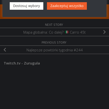
Dostosuj wybory
Zaakceptuj wszystko
FOLLOW:
NEXT STORY
Mapa globalna: Co dalej?
Carro 45t
PREVIOUS STORY
Najlepsze powtórki tygodnia #244
Twitch.tv - Zurugula