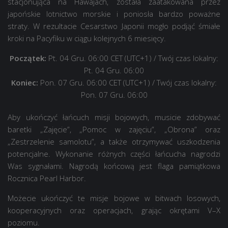
stacjonująca na Hawajach, została zaatakowana przez
japońskie lotnictwo morskie i poniosła bardzo poważne
straty. W rezultacie Cesarstwo Japonii mogło podjąć śmiałe
kroki na Pacyfiku w ciągu kolejnych 6 miesięcy.
Początek:
Pt. 04 Gru. 06:00 CET (UTC+1)
/ Twój czas lokalny:
Pt. 04 Gru. 06:00
Koniec:
Pon. 07 Gru. 06:00 CET (UTC+1)
/ Twój czas lokalny:
Pon. 07 Gru. 06:00
Aby ukończyć łańcuch misji bojowych, musicie zdobywać
baretki „Zajęcie”, „Pomoc w zajęciu”, „Obrona” oraz
„Zestrzelenie samolotu”, a także otrzymywać uszkodzenia
potencjalne. Wykonanie różnych części łańcucha nagrodzi
Was sygnałami. Nagrodą końcową jest flaga pamiątkowa
Rocznica Pearl Harbor.
Możecie ukończyć te misje bojowe w bitwach losowych,
kooperacyjnych oraz operacjach, grając okrętami V–X
poziomu.