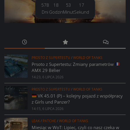
578
18
53
18
Dni
Godzin
Minut
Sekund
PROSTO Z SUPERTESTU
/
WORLD OF TANKS
Prsoto z Supertestu: Zmiany parametrów
AMX 29 Bélier
14:23, 6 LIPCA 2026
PROSTO Z SUPERTESTU
/
WORLD OF TANKS
VK 45.01 (P) – kolejny pojazd z współpracy
z Girls und Panzer?
14:15, 6 LIPCA 2026
LEAK
/
PATCHE
/
WORLD OF TANKS
Miesiąc w WoT: Lipiec, czyli co nasz czeka w