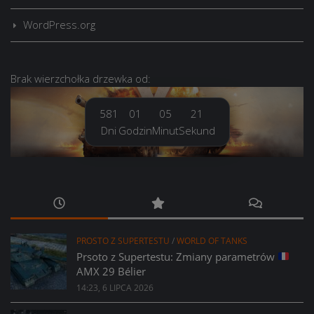
WordPress.org
Brak
wierzchołka drzewka
od:
581
01
05
22
Dni
Godzin
Minut
Sekund
PROSTO Z SUPERTESTU
/
WORLD OF TANKS
Prsoto z Supertestu: Zmiany parametrów
AMX 29 Bélier
14:23, 6 LIPCA 2026