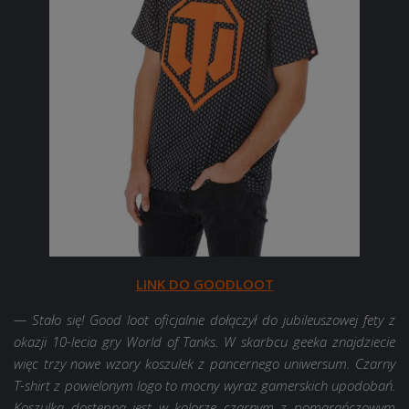
LINK DO GOODLOOT
— Stało się! Good loot oficjalnie dołączył do jubileuszowej fety z
okazji 10-lecia gry World of Tanks. W skarbcu geeka znajdziecie
więc trzy nowe wzory koszulek z pancernego uniwersum. Czarny
T-shirt z powielonym logo to mocny wyraz gamerskich upodobań.
Koszulka dostępna jest w kolorze czarnym z pomarańczowym