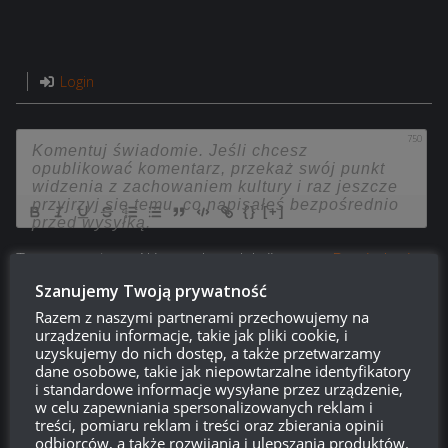
Login
750
{}
[+]
Ta strona używa Akismet do redukcji spamu.
Dowiedz się,
w jaki sposób przetwarzane są dane Twoich komentarzy.
Szanujemy Twoją prywatność
Razem z naszymi partnerami przechowujemy na
3
KOMENTARZY
urządzeniu informacje, takie jak pliki cookie, i
uzyskujemy do nich dostęp, a także przetwarzamy
dane osobowe, takie jak niepowtarzalne identyfikatory
i standardowe informacje wysyłane przez urządzenie,
w celu zapewniania spersonalizowanych reklam i
treści, pomiaru reklam i treści oraz zbierania opinii
odbiorców, a także rozwijania i ulepszania produktów.