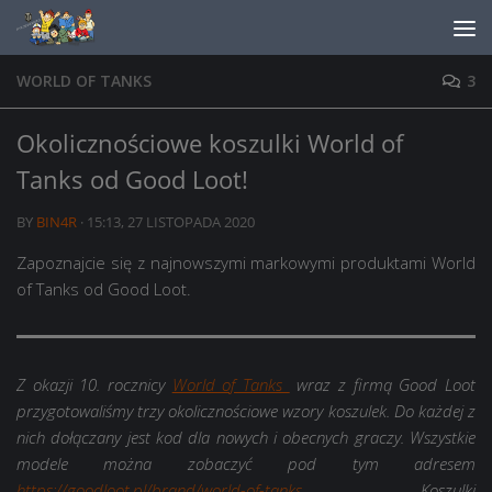
Skip to content
WORLD OF TANKS
3
Okolicznościowe koszulki World of
Tanks od Good Loot!
BY
BIN4R
·
15:13, 27 LISTOPADA 2020
Zapoznajcie się z najnowszymi markowymi produktami World
of Tanks od Good Loot.
Z okazji 10. rocznicy
World of Tanks
wraz z firmą Good Loot
przygotowaliśmy trzy okolicznościowe wzory koszulek. Do każdej z
nich dołączany jest kod dla nowych i obecnych graczy. Wszystkie
modele można zobaczyć pod tym adresem
https://goodloot.pl/brand/world-of-tanks
Koszulki