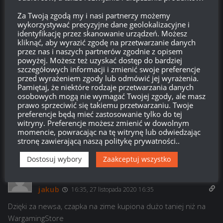
Raginis
19:41, 28 listopada 2020 19:41
Za Twoją zgodą my i nasi partnerzy możemy
Hehe, co za pomysł by chłopak reklamował ciuchy dla
wykorzystywać precyzyjne dane geolokalizacyjne i
facetów. Zdecydowanie wolałbym dziewczynę, najlepiej w
identyfikację przez skanowanie urządzeń. Możesz
kliknąć, aby wyrazić zgodę na przetwarzanie danych
klimacie „Pet of the month”. Wtedy bym rozważył. Pzdr
przez nas i naszych partnerów zgodnie z opisem
powyżej. Możesz też uzyskać dostęp do bardziej
Odpowiedz
-1
szczegółowych informacji i zmienić swoje preferencje
przed wyrażeniem zgody lub odmówić jej wyrażenia.
Pamiętaj, że niektóre rodzaje przetwarzania danych
osobowych mogą nie wymagać Twojej zgody, ale masz
prawo sprzeciwić się takiemu przetwarzaniu. Twoje
polish_badger
18:43, 27 listopada 2020 18:43
preferencje będą mieć zastosowanie tylko do tej
witryny. Preferencje możesz zmienić w dowolnym
chętnie kupie u nich w sklepie kartę CCka
momencie, powracając na tę witrynę lub odwiedzając
stronę zawierającą naszą politykę prywatności..
Odpowiedz
2
Dostosuj wybory
Zaakceptuj wszystko
jakub
16:35, 27 listopada 2020 16:35
Dzięki za newsa, czapka na zime kupiona dużo taniej niż na
WargamingStore