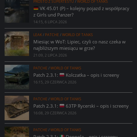
PROSTO Z SUPERTESTU
/
WORLD OF TANKS
VK 45.01 (P) – kolejny pojazd z współpracy
z Girls und Panzer?
14:15, 6 LIPCA 2026
LEAK
/
PATCHE
/
WORLD OF TANKS
Miesiąc w WoT: Lipiec, czyli co nasz czeka w
najbliższym miesiącu w grze?
21:09, 2 LIPCA 2026
PATCHE
/
WORLD OF TANKS
Patch 2.3.1:
Kolczatka – opis i screeny
16:15, 29 CZERWCA 2026
PATCHE
/
WORLD OF TANKS
Patch 2.3.1:
63TP Rycerski – opis i screeny
16:08, 29 CZERWCA 2026
PATCHE
/
WORLD OF TANKS
Patch 2.3.1:
Donnola – opis i screeny