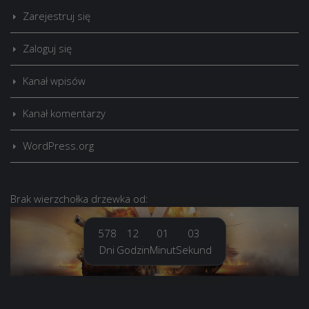
Zarejestruj się
Zaloguj się
Kanał wpisów
Kanał komentarzy
WordPress.org
Brak
wierzchołka drzewka
od:
578
12
01
04
Dni
Godzin
Minut
Sekund