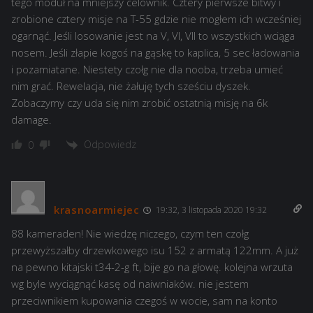
tego moduł na mniejszy celownik. Cztery pierwsze bitwy i
zrobione cztery misje na T-55 gdzie nie mogłem ich wcześniej
ogarnąć. Jeśli losowanie jest na V, VI, VII to wszystkich wciąga
nosem. Jeśli złapie kogoś na gąskę to kaplica, 5 sec ładowania
i pozamiatane. Niestety czołg nie dla nooba, trzeba umieć
nim grać. Rewelacja, nie żałuję tych sześciu dyszek.
Zobaczymy czy uda się nim zrobić ostatnią misję na 6k
damage.
Odpowiedz
0
krasnoarmiejec
19:32, 3 listopada 2020 19:32
88 kameraden! Nie wiedzę niczego, czym ten czołg
przewyższałby drzewkowego isu 152 z armatą 122mm. A już
na pewno kitajski t34-2-g ft, bije go na głowę. kolejna wrzuta
wg byle wyciągnąć kasę od naiwniaków. nie jestem
przeciwnikiem kupowania czegoś w wocie, sam na konto