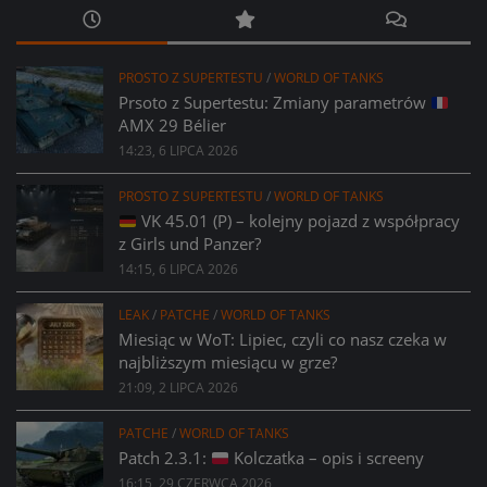
PROSTO Z SUPERTESTU
/
WORLD OF TANKS
Prsoto z Supertestu: Zmiany parametrów
AMX 29 Bélier
14:23, 6 LIPCA 2026
PROSTO Z SUPERTESTU
/
WORLD OF TANKS
VK 45.01 (P) – kolejny pojazd z współpracy
z Girls und Panzer?
14:15, 6 LIPCA 2026
LEAK
/
PATCHE
/
WORLD OF TANKS
Miesiąc w WoT: Lipiec, czyli co nasz czeka w
najbliższym miesiącu w grze?
21:09, 2 LIPCA 2026
PATCHE
/
WORLD OF TANKS
Patch 2.3.1:
Kolczatka – opis i screeny
16:15, 29 CZERWCA 2026