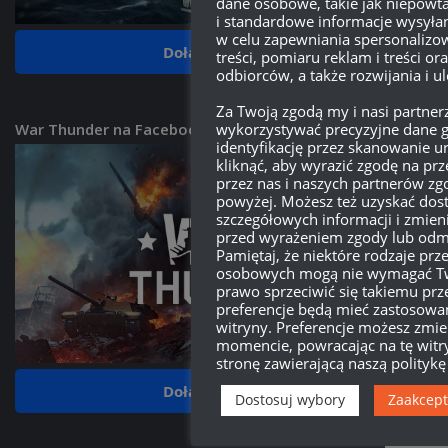
dane osobowe, takie jak niepowta
i standardowe informacje wysyłan
w celu zapewniania spersonalizo
Dołącz do grupy
treści, pomiaru reklam i treści ora
odbiorców, a także rozwijania i 
Za Twoją zgodą my i nasi partn
War Thunder na Facebooku
wykorzystywać precyzyjne dane ge
identyfikację przez skanowanie 
kliknąć, aby wyrazić zgodę na pr
przez nas i naszych partnerów zg
powyżej. Możesz też uzyskać dost
szczegółowych informacji i zmien
przed wyrażeniem zgody lub odmó
Pamiętaj, że niektóre rodzaje pr
osobowych mogą nie wymagać Two
prawo sprzeciwić się takiemu prz
preferencje będą mieć zastosowan
witryny. Preferencje możesz zm
momencie, powracając na tę witr
stronę zawierającą naszą politykę
Dołącz do grupy
Dostosuj wybory
Zaakcept