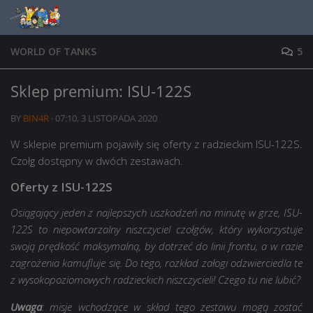
Skip to content
WORLD OF TANKS
5
Sklep premium: ISU-122S
BY
BIN4R
·
07:10, 3 LISTOPADA 2020
W sklepie premium pojawiły się oferty z radzieckim ISU-122S.
Czołg dostępny w dwóch zestawach.
Oferty z ISU-122S
Osiągający jeden z najlepszych uszkodzeń na minutę w grze, ISU-
122S to niepowtarzalny niszczyciel czołgów, który wykorzystuje
swoją prędkość maksymalną, by dotrzeć do linii frontu, a w razie
zagrożenia kamufluje się. Do tego, rozkład załogi odzwierciedla te
z wysokopoziomowych radzieckich niszczycieli! Czego tu nie lubić?
Uwaga
: misje wchodzące w skład tego zestawu mogą zostać