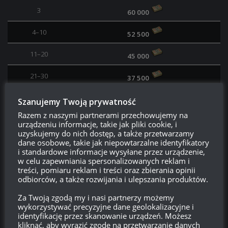
3
60 000
4–10
52 500
11–20
45 000
21–30
37 500
31–40
30 000
Szanujemy Twoją prywatność
Razem z naszymi partnerami przechowujemy na
41–50
20 000
urządzeniu informacje, takie jak pliki cookie, i
uzyskujemy do nich dostęp, a także przetwarzamy
51–65
dane osobowe, takie jak niepowtarzalne identyfikatory
10 000
i standardowe informacje wysyłane przez urządzenie,
w celu zapewniania spersonalizowanych reklam i
66–100
5 000
treści, pomiaru reklam i treści oraz zbierania opinii
odbiorców, a także rozwijania i ulepszania produktów.
101–200
2 250
Za Twoją zgodą my i nasi partnerzy możemy
wykorzystywać precyzyjne dane geolokalizacyjne i
Klanowy miejski oraz Zwycięzca
identyfikację przez skanowanie urządzeń. Możesz
kliknąć, aby wyrazić zgodę na przetwarzanie danych