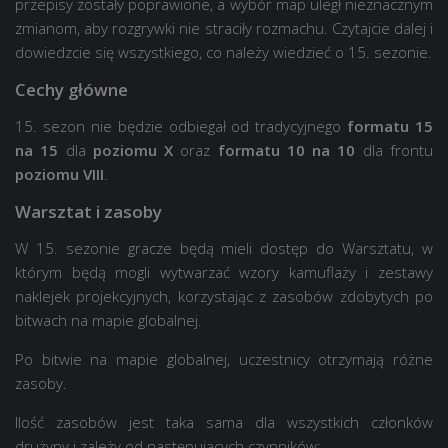
przepisy zostały poprawione, a wybór map uległ nieznacznym
zmianom, aby rozgrywki nie straciły rozmachu. Czytajcie dalej i
dowiedzcie się wszystkiego, co należy wiedzieć o 15. sezonie.
Cechy główne
15. sezon nie będzie odbiegał od tradycyjnego
formatu 15
na 15
dla
poziomu X
oraz
formatu 10 na 10
dla frontu
poziomu VIII
.
Warsztat i zasoby
W 15. sezonie gracze będą mieli dostęp do Warsztatu, w
którym będą mogli wytwarzać wzory kamuflaży i zestawy
naklejek projekcyjnych, korzystając z zasobów zdobytych po
bitwach na mapie globalnej.
Po bitwie na mapie globalnej, uczestnicy otrzymają różne
zasoby.
Ilość zasobów jest taka sama dla wszystkich członków
drużyny i zależy od następujących czynników: