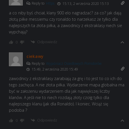
Reply to
Https
15:13, 2 września 2020 15:13
a co niby byś chciał, klany 900 elo nagradzać? za co? jak dają
złotą piłke messiemu czy ronaldo to narzekasz że tylko dla
najlepszych ta złota piłka, a zawodnicy z ekstraklasy niech sie
wypchają?
Odpowiedz
0
ciekawy
Reply to
Wyjaśniacz Osiedlowych Pomidorów
15:49, 2 września 2020 15:49
zawodnicy z ekstraklasy zarabiają za grę i to jest to co ich do
tego zachęca. A nie złota piłka. Wydarzenie mapa globalna ma
być w założeniu wydarzeniem dla jak największej liczby
klanów. A jeśli nie to niech rozdają złoty czołg tylko dla
najlepszego klanu (jak dla Ronaldo). I koniec. Wciąż się
podoba ?
Odpowiedz
0