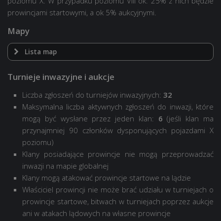
poziomu X. W przypadku poziomu VIII ok. 25% z nich będzie
prowincjami startowymi, a ok 5% aukcyjnymi.
Mapy
Lista map
Poziom X
Poziom VIII
Turnieje inwazyjne i aukcje
Klasztor
Liczba zgłoszeń do turniejów inwazyjnych:
32
Berlin
Klasztor
Maksymalna liczba aktywnych zgłoszeń do inwazji, które
Urwisko
Urwisko
mogą być wysłane przez jeden klan:
6
(jeśli klan ma
El Halluf
El Halluf
przynajmniej 90 członków dysponujących pojazdami X
Ensk
Ensk
poziomu)
Autostrada
Autostrada
Klany posiadające prowincje nie mogą przeprowadzać
Himmelsdorf
Himmelsdorf
inwazji na mapie globalnej
Karelia
Karelia
Klany mogą atakować prowincje startowe na lądzie
Lakeville
Lakeville
Właściciel prowincji nie może brać udziału w turniejach o
Malinowka
Malinowka
prowincje startowe, bitwach w turniejach poprzez aukcje
Kopalnie
Kopalnie
ani w atakach lądowych na własne prowincje