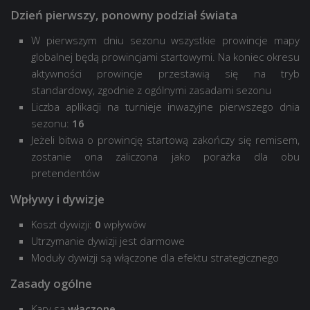
Murowanka
Murowanka
Dzień pierwszy, ponowny podział świata
Paryż
Paryż
Rzeka Perłowa
Rzeka Perłowa
W pierwszym dniu sezonu wszystkie prowincje mapy
Prochorowka
Prochorowka
globalnej będą prowincjami startowymi. Na koniec okresu
Redshire
Redshire
aktywności prowincje przestawią się na tryb
Piaszczysta rzeka
Piaszczysta rzeka
standardowy, zgodnie z ogólnymi zasadami sezonu
Cichy Brzeg
Cichy Brzeg
Liczba aplikacji na turnieje inwazyjne pierwszego dnia
Studzianki
Westfield
sezonu:
16
Westfield
Jeżeli bitwa o prowincję startową zakończy się remisem,
zostanie ona zaliczona jako porażka dla obu
pretendentów
Wpływy i dywizje
Koszt dywizji:
0
wpływów
Utrzymanie dywizji jest darmowe
Moduły dywizji są włączone dla efektu strategicznego
Zasady ogólne
Kary są
włączone