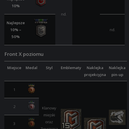
10%
nd.
Najlepsze
10% –
nd.
50%
Front X poziomu
Miejsce
Medal
Styl
Emblematy
Naklejka
Naklejka
projekcyjna
pin-up
1
2
Klanowy
miejski
oraz
3
Zwycięzca