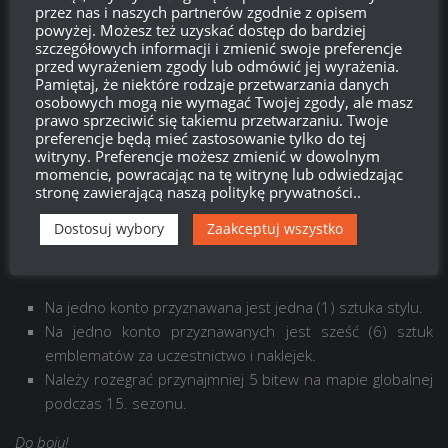
Kliknij na zdjęcia, by je powiększyć.
przez nas i naszych partnerów zgodnie z opisem
powyżej. Możesz też uzyskać dostęp do bardziej
szczegółowych informacji i zmienić swoje preferencje
przed wyrażeniem zgody lub odmówić jej wyrażenia.
Pamiętaj, że niektóre rodzaje przetwarzania danych
osobowych mogą nie wymagać Twojej zgody, ale masz
prawo sprzeciwić się takiemu przetwarzaniu. Twoje
preferencje będą mieć zastosowanie tylko do tej
witryny. Preferencje możesz zmienić w dowolnym
momencie, powracając na tę witrynę lub odwiedzając
stronę zawierającą naszą politykę prywatności..
Dostosuj wybory
Zaakceptuj wszystko
WAŻNE:
Na jedno konto przyznawana jest jedna (1) sztuka stylu.
Na jedno konto przyznawanych jest sześć (6) sztuk
emblematów za uczestnictwo i naklejek.
Należy rozegrać przynajmniej 5 bitew na mapie globalnej
podczas 15. sezonu.
Do boju!