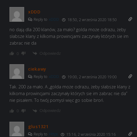
xDDD
Reply to
xDDD
18:50, 2 września 2020 18:50
no dają dla 200 klanów, za mało? golda może odrazu, żeby
słabsze klany z kilkoma prowincjami zaczynały których sie im
zabrac nie da
Odpowiedz
0
ciekawy
Reply to
xDDD
19:00, 2 września 2020 19:00
Tak. 200 za mało. A „golda może odrazu, żeby słabsze klany z
kilkoma prowincjami zaczynały których sie im zabrac nie da”
nie pisałem. To twój pomysł więc go sobie broń.
Odpowiedz
0
glus1321
Reply to
Https
15:16, 2 września 2020 15:16