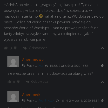
HAHAHA no nie k…. te „nagrody” to jakaś kpina! Tyle czasu
poświęca się w klanie na te cw… dzień w dzień.. a tu w
nagrodę macie kamo
hahaha no teraz WG dobrze dało do
pieca. Goście od World of Tanks powinni uczyć się od
twórców World of Warships… tam na prawdę można fajne
fanty zdobyć za zwykłe randomy, a co dopiero za jakieś
wydarzenia lub kampanie
Odpowiedz
0
Anonimowo
Reply to
Xxx
15:58, 2 września 2020 15:58
ale wiesz że ta sama firma odpowiada za obie gry, nie?
Odpowiedz
0
Anonimek
Reply to
Anonimowo
16:14, 2 września 2020 16:14