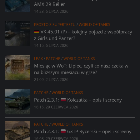
AMX 29 Bélier
14:23, 6 LIPCA 2026
PROSTO Z SUPERTESTU
/
WORLD OF TANKS
VK 45.01 (P) – kolejny pojazd z współpracy
z Girls und Panzer?
14:15, 6 LIPCA 2026
LEAK
/
PATCHE
/
WORLD OF TANKS
Miesiąc w WoT: Lipiec, czyli co nasz czeka w
najbliższym miesiącu w grze?
21:09, 2 LIPCA 2026
PATCHE
/
WORLD OF TANKS
Patch 2.3.1:
Kolczatka – opis i screeny
16:15, 29 CZERWCA 2026
PATCHE
/
WORLD OF TANKS
Patch 2.3.1:
63TP Rycerski – opis i screeny
16:08, 29 CZERWCA 2026