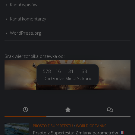
Kanał wpisów
Kanał komentarzy
WordPress.org
Brak
wierzchołka drzewka
od:
578
16
31
35
Dni
Godzin
Minut
Sekund
PROSTO Z SUPERTESTU
/
WORLD OF TANKS
Prsoto z Supertestu: Zmiany parametrów