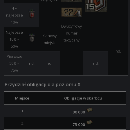
4 –
najlepsze
10%
Dwucyfrowy
Najlepsze
numer
Klanowy
10% –
taktyczny
miejski
50%
nd.
Pierwsze
50% –
nd.
nd.
nd.
75%
Przydział obligacji dla poziomu X
Miejsce
Obligacje w skarbcu
1
90 000
2
75 000