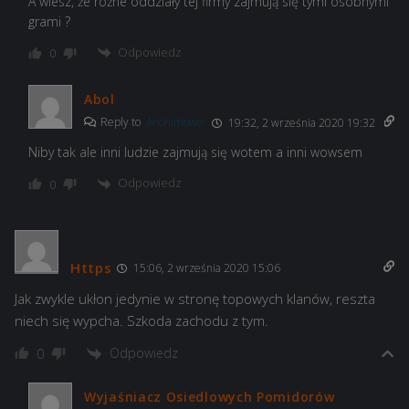
A wiesz, że różne oddziały tej firmy zajmują się tymi osobnymi
grami ?
Odpowiedz
0
Abol
Reply to
Anonimowo
19:32, 2 września 2020 19:32
Niby tak ale inni ludzie zajmują się wotem a inni wowsem
Odpowiedz
0
Https
15:06, 2 września 2020 15:06
Jak zwykle ukłon jedynie w stronę topowych klanów, reszta
niech się wypcha. Szkoda zachodu z tym.
Odpowiedz
0
Wyjaśniacz Osiedlowych Pomidorów