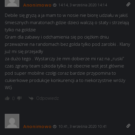
Anonimowo
14:14, 3 września 2020 14:14
Debile się gryzą a ja mam to w nosie nie biorę udziału w jakiś
śmiesznych maratonach gdzie dzieci walczą o staty i strzelają
tylko na goldzie
Gram dla zabawy i odchamienia się po ciężkim dniu
przeważnie na randomach bez golda tylko pod zarobki . Klany
już mi się przejadły
za dużo tego . Wystarczy że mm dobierze mi raz na „ruski”
czas zgrany team szkoda tylko że obecnie wot jest głównie
pod super mobilne czołgi coraz bardzie przypomina to
cukierkowe produkcje konkurencji a to niekorzystnie wróży
WG
Odpowiedz
0
Anonimowo
10:41, 3 września 2020 10:41