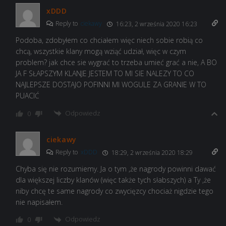
xDDD
Reply to
ciekawy
16:23, 2 września 2020 16:23
Podoba, zdobyłem co chciałem więc niech sobie robią co
chcą, wszystkie klany mogą wziąć udział, więc w czym
problem? jak chce sie wygrać to trzeba umieć grać a nie, A BO
JA F SŁAPSZYM KLANJE JESTEM TO MI SIE NALEZY TO CO
NAJLEPSZE DOSTAJO POFINNI MI WOGULE ZA GRANIE W TO
PUACIĆ
Odpowiedz
0
ciekawy
Reply to
xDDD
18:29, 2 września 2020 18:29
Chyba się nie rozumiemy. Ja o tym ,że nagrody powinni dawać
dla większej liczby klanów (więc także tych słabszych) a Ty ,że
niby chcę te same nagrody co zwycięzcy chociaż nigdzie tego
nie napisałem.
Odpowiedz
0