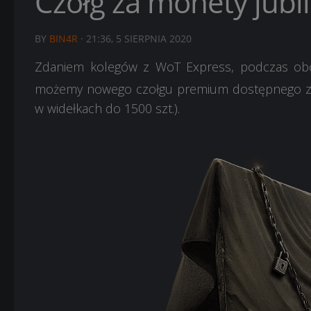
Czołg za monety jub
BY
BIN4R
·
21:36, 5 SIERPNIA 2020
Zdaniem kolegów z WoT Express, podczas obc
możemy nowego czołgu premium dostępnego z
w widełkach do 1500 szt.).