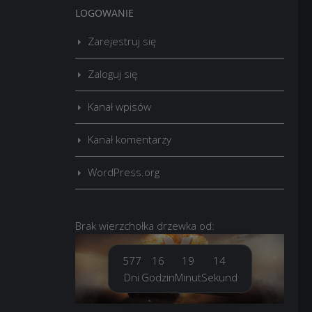
LOGOWANIE
Zarejestruj się
Zaloguj się
Kanał wpisów
Kanał komentarzy
WordPress.org
Brak
wierzchołka drzewka
od:
577
16
19
15
Dni
Godzin
Minut
Sekund