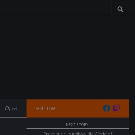
63
FOLLOW:
NEXT STORY
Prezent od hutników dla World of