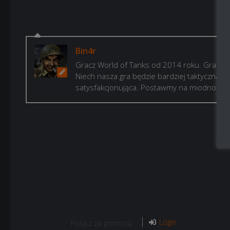
Bin4r
Gracz World of Tanks od 2014 roku. Gram, b
Niech nasza gra będzie bardziej taktyczna i p
satysfakcjonująca. Postawmy na miodność!
Login
Połącz za pomocą