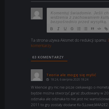
Ta strona używa Akismet do redukcji spamu.
komentarzy.
63
KOMENTARZY
Teoria ale mogę się mylić
18:24, 6 sierpnia 2020 18:24
W kliencie gry nic nie pisze ciekawego o monet
będzie można otworzyć garaż zbudowany w 201
odznaka ale odznaka to nie jest nic wartościow
2011 to gry zostały dodane Kv-5,Lowe,M4A2E2 no 