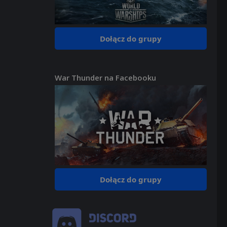
Dołącz do grupy
War Thunder na Facebooku
Dołącz do grupy