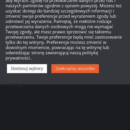
aby wyrazić zgodę na przetwarzanie danych przez nas i
naszych partnerów zgodnie z opisem powyżej. Możesz też
uzyskać dostęp do bardziej szczegółowych informacji i
zmienić swoje preferencje przed wyrażeniem zgody lub
odmówić jej wyrażenia. Pamiętaj, że niektóre rodzaje
przetwarzania danych osobowych mogą nie wymagać
Twojej zgody, ale masz prawo sprzeciwić się takiemu
o jestem pasjonatem i wiem, że większość graczy w WoT to pasjon
przetwarzaniu. Twoje preferencje będą mieć zastosowanie
tylko do tej witryny. Preferencje możesz zmienić w
rzemyślana. Trudniejsza, ale mniej irytująca – a przez to bardziej
dowolnym momencie, powracając na tę witrynę lub
odwiedzając stronę zawierającą naszą politykę
prywatności..
Dostosuj wybory
Zaakceptuj wszystko