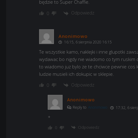
będzie to Super Chaffie.
Odpowiedz
0
Anonimowo
16:15, 6 sierpnia 2020 16:15
Te wszystkie kamo, naklejki i inne glupotki zaw
wydawac bo nigdy nie wiadomo co tym ruskim c
to wiadomo juz bylo ze te chciwce pewnie cos 
ludzie musieli ich dokupic w sklepie.
Odpowiedz
0
Anonimowo
Reply to
Anonimowo
17:32, 6 sier
+
Odpowiedz
0