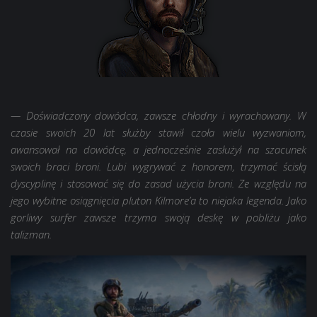
— Doświadczony dowódca, zawsze chłodny i wyrachowany. W
czasie swoich 20 lat służby stawił czoła wielu wyzwaniom,
awansował na dowódcę, a jednocześnie zasłużył na szacunek
swoich braci broni. Lubi wygrywać z honorem, trzymać ścisłą
dyscyplinę i stosować się do zasad użycia broni. Ze względu na
jego wybitne osiągnięcia pluton Kilmore’a to niejaka legenda. Jako
gorliwy surfer zawsze trzyma swoją deskę w pobliżu jako
talizman.