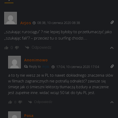
Arjos
08:38, 10 czerwca 2020 08:38
„szukając rurociągu” ? nie lepiej byłoby to przetłumaczyć jako
„szukając fali”? – przecież tu o surfing chodzi….
Odpowiedz
0
Anonimowo
Reply to
Arjos
17:04, 10 czerwca 2020 17:04
a to ty nie wiesz ze w PL to nawet dokładnego znaczenia słów
w filmach zagranicznych nie potrafią odnaleźć? zawsze się
śmieje jak ci śmieszni lektorzy tłumaczą bzdury a znaczenie
jest zupełnie inne. widać wciąż 50 lat do tyłu PL jest.
Odpowiedz
0
Posa