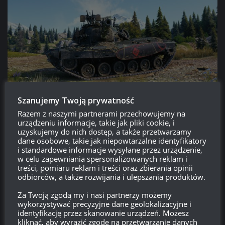
Szanujemy Twoją prywatność
Opis stylu w języku angielskim:
Razem z naszymi partnerami przechowujemy na
urządzeniu informacje, takie jak pliki cookie, i
—
From the diary of A. M.: „Today I did what I had to. It was pure
uzyskujemy do nich dostęp, a także przetwarzamy
dane osobowe, takie jak niepowtarzalne identyfikatory
luck to run into Kilmore’s unit at the very moment when his guys
i standardowe informacje wysyłane przez urządzenie,
needed additional fire support. I might not have been their savior,
w celu zapewniania spersonalizowanych reklam i
but my assistance really came in handy. I believe so, at least! He
treści, pomiaru reklam i treści oraz zbierania opinii
odbiorców, a także rozwijania i ulepszania produktów.
started nagging at me again, but this time, I didn’t feel the anger
that had been in his words before. I just want to prove to him that
Za Twoją zgodą my i nasi partnerzy możemy
I can handle a tank as well as a scalpel. I can be a really big help
wykorzystywać precyzyjne dane geolokalizacyjne i
identyfikację przez skanowanie urządzeń. Możesz
on the battlefield, not just at the hospital. If he stops being so
kliknąć, aby wyrazić zgodę na przetwarzanie danych