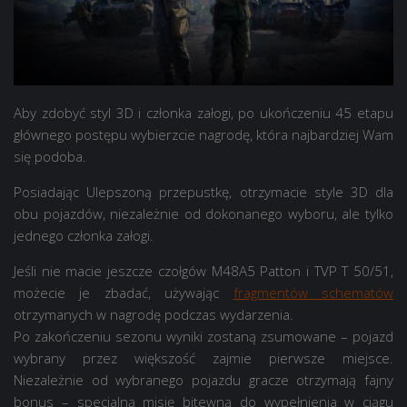
Aby zdobyć styl 3D i członka załogi, po ukończeniu 45 etapu
głównego postępu wybierzcie nagrodę, która najbardziej Wam
się podoba.
Posiadając Ulepszoną przepustkę, otrzymacie style 3D dla
obu pojazdów, niezależnie od dokonanego wyboru, ale tylko
jednego członka załogi.
Jeśli nie macie jeszcze czołgów M48А5 Patton i TVP T 50/51,
możecie je zbadać, używając
fragmentów schematów
otrzymanych w nagrodę podczas wydarzenia.
Po zakończeniu sezonu wyniki zostaną zsumowane – pojazd
wybrany przez większość zajmie pierwsze miejsce.
Niezależnie od wybranego pojazdu gracze otrzymają fajny
bonus – specjalną misję bitewną do wypełnienia w ciągu