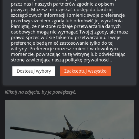
stubborn and allows me to fight, he’ll see that I’m the trusted
przez nas i naszych partnerów zgodnie z opisem
companion he needs.”
powyżej. Możesz też uzyskać dostęp do bardziej
szczegółowych informacji i zmienić swoje preferencje
przed wyrażeniem zgody lub odmówić jej wyrażenia.
Pamiętaj, że niektóre rodzaje przetwarzania danych
osobowych mogą nie wymagać Twojej zgody, ale masz
prawo sprzeciwić się takiemu przetwarzaniu. Twoje
preferencje będą mieć zastosowanie tylko do tej
witryny. Preferencje możesz zmienić w dowolnym
momencie, powracając na tę witrynę lub odwiedzając
stronę zawierającą naszą politykę prywatności..
Dostosuj wybory
Zaakceptuj wszystko
Kliknij na zdjęcia, by je powiększyć.