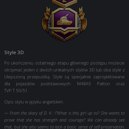
Style 3D
Po ukończeniu ostatniego etapu głównego postępu możecie
otrzymać jeden z dwóch unikalnych stylów 3D lub oba style z
Ulepszoną przepustką. Style są specjalnie zaprojektowane
dla pojazdów podstawowych: M48А5 Patton oraz
TVP T 50/51.
Opis stylu w języku angielskim:
— From the diary of D. K.: \”What is this girl up to? She wants to
prove that she has strength and courage? We can already see
that, but she also seems to lack a basic sense of self-preservation.