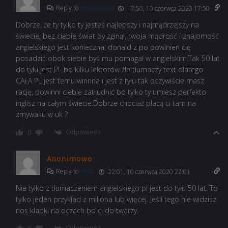
Reply to
Anonimowo
17:50, 10 czerwca 2020 17:50
Dobrze, że ty tylko ty jesteś najlepszy i najmądrzejszy na
świecie, bez ciebie świat by zginął, twoja mądrość i znajomość
angielskiego jest konieczna, donald z po powinien cię
posadzić obok siebie byś mu pomagał w angielskim.Tak 50 lat
do tyłu jest PL bo kilku lektorów źle tłumaczy text dlatego
CAŁA PL jest temu winnna i jest z tyłu tak oczywiście masz
rację, powinni ciebie zatrudnić bo tylko ty umiesz perfekto
inglisz na całym świecie.Dobrze chociaż płacą ci tam na
zmywaku w uk ?
Odpowiedz
0
Anonimowo
Reply to
Posa
22:01, 10 czerwca 2020 22:01
Nie tylko z tłumaczeniem angielskiego pl jest do tyłu 50 lat. To
tylko jeden przykład z miliona lub więcej. Jeśli tego nie widzisz
nos klapki na oczach bo ci do twarzy.
Odpowiedz